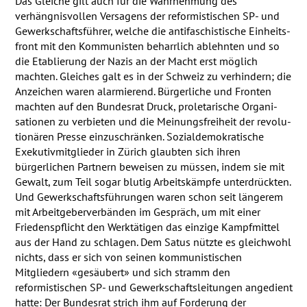
Das Gleiche gilt auch für die Wahr­­nehmung des
verhängnis­­vollen Ver­­sagens der reformistischen SP- und
Gewerk­schafts­führer, welche die anti­faschis­tische Einheits­­­
front mit den Kom­­­munisten beharr­­­lich ablehnten und so
die Etab­­lierung der Nazis an der Macht erst möglich
machten. Glei­­ches galt es in der Schweiz zu verhindern; die
Anzeichen waren alar­mierend. Bürger­liche und Fronten
machten auf den Bundesrat Druck, prole­tarische Organi­
sationen zu verbieten und die Meinungs­freiheit der revo­lu­
tio­nären Presse einzu­schränken. Sozial­demo­kratische
Exekutivmitglieder in Zürich glaubten sich ihren
bürgerlichen Partnern beweisen zu müssen, indem sie mit
Gewalt, zum Teil sogar blutig Arbeitskämpfe unterdrückten.
Und Gewerkschaftsführungen waren schon seit längerem
mit Arbeitgeberverbänden im Gespräch, um mit einer
Friedenspflicht den Werktätigen das einzige Kampfmittel
aus der Hand zu schlagen. Dem Satus nützte es gleichwohl
nichts, dass er sich von seinen kommunistischen
Mitgliedern «gesäubert» und sich stramm den
reformistischen SP- und Gewerkschaftsleitungen angedient
hatte: Der Bundesrat strich ihm auf Forderung der