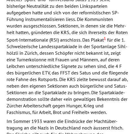
bisherige Neutralität zu den beiden Linksparteien
aufgegeben hatte und sich von der reformistischen SP-
Führung instru­­men­­tali­­sieren liess. Die Kommunisten
wurden ausgeschlossen. Sektionen, in denen sie die Mehr­­
heit hatten, gründeten die
KRS
, die sich ihrerseits der Roten
1
Sport-Inter­­na­­tio­­nale (
RSI
) anschloss. Das Plakat
für die 1.
Schwei­­zerische Landes­­spar­­ta­­kiade in der Sport­­anlage Sihl­­
hölzli in Zürich, dessen Schöpfer nicht bekannt ist, zeigt
eine Turner­­kolonne mit Frauen und Männern, auf deren
Leibchen unter­­schiedliche Signete zu sehen sind, die 4 F
des bürgerlichen
ETV
, das
FFST
des Satus und die fliegende
rote Fahne des Rotsports. Die
KRS
zielte bewusst darauf ab,
neben den eigenen Sektionen auch bürger­­liche und Satus-
Sektionen an die Spar­­takiade zu bringen. Die Spar­­ta­­kiade­­
demons­­tration sollte daher «ein gewaltiges Bekenntnis der
Zürcher Arbeiter­­schaft gegen Hunger, Krieg und
Faschismus, für Arbeit, Brot und Freiheit» werden.
Im Sommer 1933 waren die Eindrücke der Macht­­über­­
tragung an die Nazis in Deutsch­­land noch äusserst frisch.