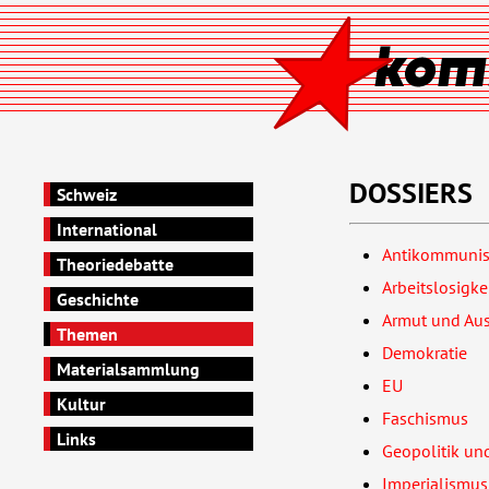
DOSSIERS
Schweiz
International
Antikommuni
Theoriedebatte
Arbeitslosigke
Geschichte
Armut und Au
Themen
Demokratie
Materialsammlung
EU
Kultur
Faschismus
Links
Geopolitik u
Imperialismus