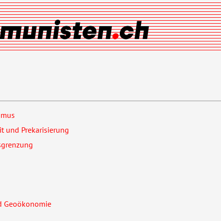
smus
it und Prekarisierung
sgrenzung
nd Geoökonomie