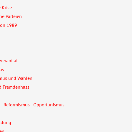
e Krise
e Parteien
ion 1989
veränität
us
smus und Wahlen
d Fremdenhass
 - Reformismus - Opportunismus
ildung
yen