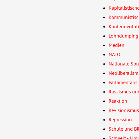
Kapitalistisch
Kommunistisch
Konterrevolut
Lohndumping
Medien
NATO
Nationale Sou
Neoliberalism
Parlamentari
Rassismus un
Reaktion
Revisionismus
Repression
Schule und B
Schweiz - Lib