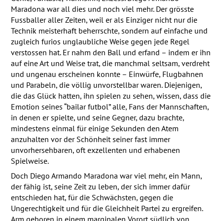
Maradona war all dies und noch viel mehr. Der grösste
Fussballer aller Zeiten, weil er als Einziger nicht nur die
Technik meisterhaft beherrschte, sondern auf einfache und
zugleich furios unglaubliche Weise gegen jede Regel
verstossen hat. Er nahm den Ball und erfand – indem er ihn
auf eine Art und Weise trat, die manchmal seltsam, verdreht
und ungenau erscheinen konnte – Einwürfe, Flugbahnen
und Parabeln, die völlig unvorstellbar waren. Diejenigen,
die das Glück hatten, ihn spielen zu sehen, wissen, dass die
Emotion seines “bailar futbol” alle, Fans der Mannschaften,
in denen er spielte, und seine Gegner, dazu brachte,
mindestens einmal für einige Sekunden den Atem
anzuhalten vor der Schönheit seiner fast immer
unvorhersehbaren, oft exzellenten und erhabenen
Spielweise.
Doch Diego Armando Maradona war viel mehr, ein Mann,
der fähig ist, seine Zeit zu leben, der sich immer dafür
entschieden hat, für die Schwächsten, gegen die
Ungerechtigkeit und für die Gleichheit Partei zu ergreifen.
Arm geboren in einem marginalen Vorort südlich von