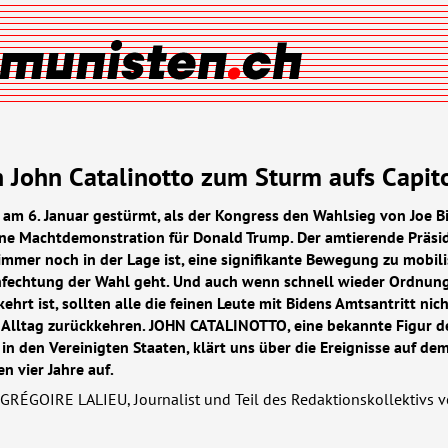
 John Catalinotto zum Sturm aufs Capit
 am 6. Januar gestürmt, als der Kongress den Wahlsieg von Joe B
 Eine Machtdemonstration für Donald Trump. Der amtierende Präsi
immer noch in der Lage ist, eine signifikante Bewegung zu mobili
fechtung der Wahl geht. Und auch wenn schnell wieder Ordnung
hrt ist, sollten alle die feinen Leute mit Bidens Amtsantritt nich
Alltag zurückkehren.
JOHN
CATALINOTTO
, eine bekannte Figur d
in den Vereinigten Staaten, klärt uns über die Ereignisse auf de
 vier Jahre auf.
GRÉGOIRE
LALIEU
, Journalist und Teil des Redaktionskollektivs 