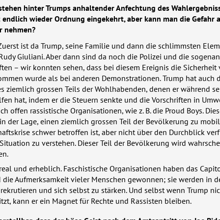
stehen hinter Trumps anhaltender Anfechtung des Wahlergebnis
t endlich wieder Ordnung eingekehrt, aber kann man die Gefahr a
er nehmen?
uerst ist da Trump, seine Familie und dann die schlimmsten Ele
Rudy Giuliani. Aber dann sind da noch die Polizei und die sogena
ten – wir konnten sehen, dass bei diesem Ereignis die Sicherheit 
ommen wurde als bei anderen Demonstrationen. Trump hat auch d
es ziemlich grossen Teils der Wohlhabenden, denen er während se
lfen hat, indem er die Steuern senkte und die Vorschriften in Umw
uch offen rassistische Organisationen, wie z. B. die Proud Boys. Die
 der Lage, einen ziemlich grossen Teil der Bevölkerung zu mobili
haftskrise schwer betroffen ist, aber nicht über den Durchblick ver
 Situation zu verstehen. Dieser Teil der Bevölkerung wird wahrsche
en.
real und erheblich. Faschistische Organisationen haben das Capito
ie Aufmerksamkeit vieler Menschen gewonnen; sie werden in d
u rekrutieren und sich selbst zu stärken. Und selbst wenn Trump ni
tzt, kann er ein Magnet für Rechte und Rassisten bleiben.