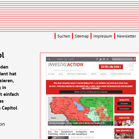
Suchen
Sitemap
Impressum
Newsletter
ol
iden
dent hat
sieren,
 in
t einfach
es
m Capitol
von