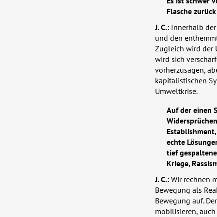
Es ist schwer v
Flasche zurück 
J. C.:
Innerhalb der
und den enthemmte
Zugleich wird der 
wird sich verschär
vorherzusagen, abe
kapitalistischen S
Umweltkrise.
Auf der einen 
Widersprüchen 
Establishment, 
echte Lösungen
tief gespalten
Kriege, Rassi
J. C.:
Wir rechnen mi
Bewegung als Reakt
Bewegung auf. Der
mobilisieren, auch