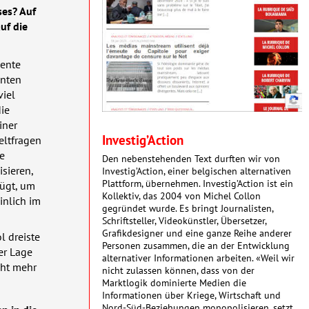
ses? Auf
uf die
mente
nnten
viel
ie
iner
Investig’Action
eltfragen
se
Den nebenstehenden Text durften wir von
sieren,
Investig’Action, einer belgischen alternativen
Plattform, übernehmen. Investig’Action ist ein
fügt, um
Kollektiv, das 2004 von Michel Collon
inlich im
gegründet wurde. Es bringt Journalisten,
Schriftsteller, Videokünstler, Übersetzer,
Grafikdesigner und eine ganze Reihe anderer
l dreiste
Personen zusammen, die an der Entwicklung
er Lage
alternativer Informationen arbeiten. «Weil wir
cht mehr
nicht zulassen können, dass von der
Marktlogik dominierte Medien die
Informationen über Kriege, Wirtschaft und
Nord-Süd-Beziehungen mono­poli­sieren, setzt