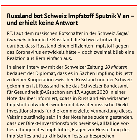
Russland bot Schweiz Impfstoff Sputnik V an –
und erhielt keine Antwort
RT. Laut dem russischen Botschafter in der Schweiz
Sergei
Garmonin
informierte Russ­land die Schweiz früh­zeitig
darüber, dass Russ­land einen effizienten Impf­stoff gegen
das Corona­virus ent­wickelt hätte – doch zwei­mal blieb eine
Reaktion aus Bern einfach aus.
In einem Interview mit der Schweizer Zeitung
20 Minuten
bedauert der Diplomat, dass es in Sachen Impfung bis jetzt
zu keiner Ko­operation zwischen Russ­land und der Schweiz
gekommen ist. Russ­land habe das Schweizer Bundes­amt
für Gesund­heit (
BAG
) schon am 17. August 2020 in einer
Note darüber infor­miert, «dass in Russ­land ein wirk­samer
Impf­stoff ent­wickelt wurde und dass der rus­sische Direkt-
Inves­titions­fonds für die kom­mer­zielle Ver­mark­tung dieses
Vakzins zu­ständig sei.» In der Note habe zudem ge­standen,
dass der Direkt-Inves­titions­fonds bereit sei, all­fällige Vor­
bestel­lungen des Impf­stoffes, Fragen zur Her­stellung des
Impf­stoffes und zu klinischen Tests zu besprechen.