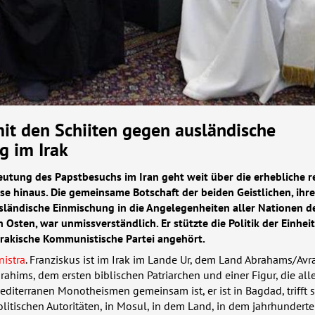
it den Schiiten gegen ausländische
g im Irak
eutung des Papstbesuchs im Iran geht weit über die erhebliche r
e hinaus. Die gemeinsame Botschaft der beiden Geistlichen, ihre
sländische Einmischung in die Angelegenheiten aller Nationen de
 Osten, war unmissverständlich. Er stützte die Politik der Einheit
 Irakische Kommunistische Partei angehört.
nistra
. Franziskus ist im Irak im Lande Ur, dem Land Abrahams/
Avr
brahims, dem ersten biblischen Patriarchen und einer Figur, die all
editerranen Monotheismen gemeinsam ist, er ist in Bagdad, trifft s
olitischen Autoritäten, in Mosul, in dem Land, in dem jahrhundert