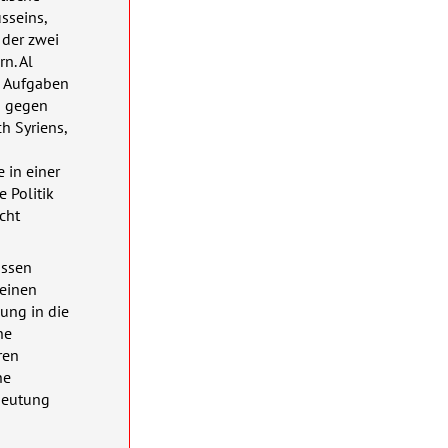
sseins,
 der zwei
n. Al
e Aufgaben
 gegen
h Syriens,
 in einer
 Politik
cht
ossen
 einen
hung in die
ne
ren
he
edeutung