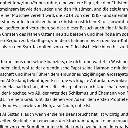
rophet Jona/Iona/Yunus ruhte, eine weitere Figur, die den Christe
emeinsam ist wie den Juden und den Muslimen, und die seit Jahr
n einer Moschee verehrt wird, die 2014 von den
ISIS
-Fundamental
erstört wurde. Terroristen haben Christen östlichen Ritus‘, sowohl
he, getötet und vertrieben, so dass dieser Besuch auch eine Möglic
n Christen des Nahen Ostens neu zu beleben und ihre Rolle im so
en Region zu bekräftigen, von den Chaldäern bis zu den Syro-Kat
bis zu den Syro-Jakobiten, von den Griechisch-Melchiten bis zu 
errorismus und seine Finanziers, die nicht unerwartet in Washin
inden sind, wollte der argentinische Papst seine Harmonie mit der
inschaft und ihrem Führer, dem einundneunzigjährigen Grossayato
mi Al-Sistani, bekräftigen. Er ist die wichtigste Autorität des iraki
 in Mashad im Iran, aber seit siebzig Jahren nach Nadschaf gezog
n der Moschee, wo Ali, der Vater des Schiismus und Ehemann von 
, in einem Grab ruht, das denen von Adam, dem ersten Propheten
er Frau Eva, sowie von Nuh, also Noah, nahe ist.
e Al Sistanis, auch wenn er sie nie beansprucht hat, ist wichtig und
pelten Realität, zum einen aus der Strukturierung mit einem organ
hiiten von den Sunniten unterscheidet und dazu beiträgt, integralis