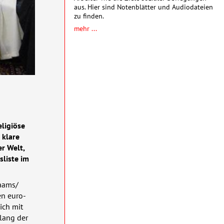
aus. Hier sind Notenblätter und Audiodateien
zu finden.
mehr ...
eligiöse
 klare
r Welt,
sliste im
aams/
en euro-
ich mit
elang der