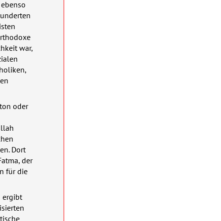
n ebenso
hunderten
isten
 orthodoxe
hkeit war,
zialen
holiken,
den
gton oder
llah
schen
en. Dort
Fatma, der
 für die
 ergibt
isierten
tische