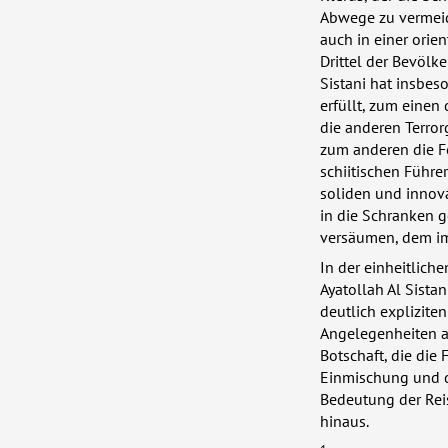
Abwege zu vermeide
auch in einer orie
Drittel der Bevölk
Sistani hat insbes
erfüllt, zum einen 
die anderen Terror
zum anderen die Fö
schiitischen Führe
soliden und innova
in die Schranken 
versäumen, dem imp
In der einheitlich
Ayatollah Al Sistan
deutlich explizite
Angelegenheiten al
Botschaft, die die
Einmischung und de
Bedeutung der Reis
hinaus.