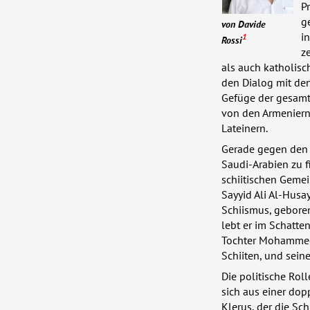
P
g
von Davide
i
1
Rossi
z
als auch katholisc
den Dialog mit de
Gefüge der gesamt
von den Armeniern 
Lateinern.
Gerade gegen den T
Saudi-Arabien zu f
schiitischen Geme
Sayyid Ali Al-Husay
Schiismus, geboren
lebt er im Schatte
Tochter Mohammeds
Schiiten, und sein
Die politische Roll
sich aus einer dop
Klerus, der die Sc