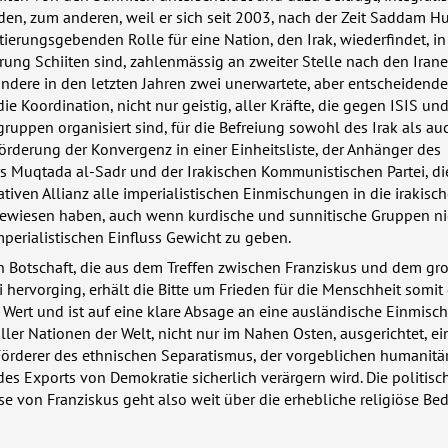
n, zum anderen, weil er sich seit 2003, nach der Zeit Saddam Hu
ntierungsgebenden Rolle für eine Nation, den Irak, wiederfindet, in
erung Schiiten sind, zahlenmässig an zweiter Stelle nach den Iraner
ondere in den letzten Jahren zwei unerwartete, aber entscheidend
die Koordination, nicht nur geistig, aller Kräfte, die gegen
ISIS
und
gruppen organisiert sind, für die Befreiung sowohl des Irak als auc
rderung der Konvergenz in einer Einheitsliste, der Anhänger des
rs Muqtada al-Sadr und der Irakischen Kommunistischen Partei, die
tiven Allianz alle imperialistischen Einmischungen in die irakische
gewiesen haben, auch wenn kurdische und sunnitische Gruppen ni
erialistischen Einfluss Gewicht zu geben.
en Botschaft, die aus dem Treffen zwischen Franziskus und dem gr
i hervorging, erhält die Bitte um Frieden für die Menschheit somit
n Wert und ist auf eine klare Absage an eine ausländische Einmisc
ler Nationen der Welt, nicht nur im Nahen Osten, ausgerichtet, ei
 Förderer des ethnischen Separatismus, der vorgeblichen humanitä
s Exports von Demokratie sicherlich verärgern wird. Die politisc
e von Franziskus geht also weit über die erhebliche religiöse B