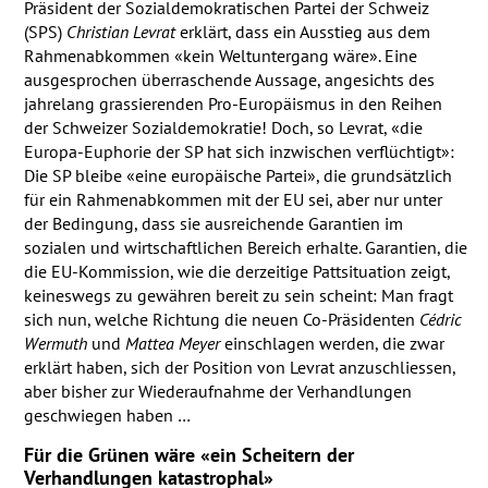
Präsident der Sozialdemokratischen Partei der Schweiz
(
SPS
)
Christian Levrat
erklärt, dass ein Ausstieg aus dem
Rahmenabkommen «kein Weltuntergang wäre». Eine
ausgesprochen überraschende Aussage, angesichts des
jahrelang grassierenden Pro-Europäismus in den Reihen
der Schweizer Sozialdemokratie! Doch, so Levrat, «die
Europa-Euphorie der SP hat sich inzwischen verflüchtigt»:
Die SP bleibe «eine europäische Partei», die grundsätzlich
für ein Rahmenabkommen mit der EU sei, aber nur unter
der Bedingung, dass sie ausreichende Garantien im
sozialen und wirtschaftlichen Bereich erhalte. Garantien, die
die EU-Kommission, wie die derzeitige Pattsituation zeigt,
keineswegs zu gewähren bereit zu sein scheint: Man fragt
sich nun, welche Richtung die neuen Co-Präsidenten
Cédric
Wermuth
und
Mattea Meyer
einschlagen werden, die zwar
erklärt haben, sich der Position von Levrat anzuschliessen,
aber bisher zur Wiederaufnahme der Verhandlungen
geschwiegen haben …
Für die Grünen wäre «ein Scheitern der
Verhandlungen katastrophal»