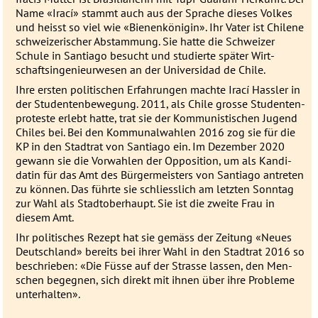
Name «Irací» stammt auch aus der Sprache dieses Volkes
und heisst so viel wie «Bienen­königin». Ihr Vater ist Chilene
schwei­zerischer Ab­stam­mung. Sie hatte die Schwei­zer
Schule in Santiago besucht und studierte später Wirt­
schafts­in­ge­nieur­wesen an der Uni­ver­si­dad de Chile.
Ihre ersten politischen Erfahrungen machte Irací Hassler in
der Studenten­bewegung. 2011, als Chile grosse Stu­den­ten­
pro­teste er­lebt hatte, trat sie der Kom­munis­ti­schen Jugend
Chiles bei. Bei den Kom­munal­wahlen 2016 zog sie für die
KP in den Stadt­rat von Santiago ein. Im Dezember 2020
gewann sie die Vor­wahlen der Oppo­sition, um als Kan­di­
datin für das Amt des Bürgermeisters von Santiago antreten
zu können. Das führte sie schliess­lich am letzten Sonntag
zur Wahl als Stadt­ober­haupt. Sie ist die zweite Frau in
diesem Amt.
Ihr politisches Rezept hat sie gemäss der Zeitung «Neues
Deutsch­land» bereits bei ihrer Wahl in den Stadt­rat 2016 so
beschrieben: «Die Füs­se auf der Stras­se lassen, den Men­
schen be­gegnen, sich direkt mit ihnen über ihre Pro­bleme
unter­halten».