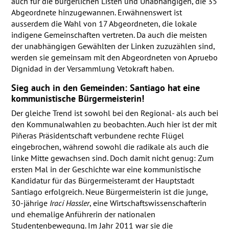
auch für die bürgerlichen Listen und Unabhängigen, die 35
Abgeordnete hinzugewannen. Erwähnenswert ist
ausserdem die Wahl von 17 Abgeordneten, die lokale
indigene Gemeinschaften vertreten. Da auch die meisten
der unabhängigen Gewählten der Linken zuzuzählen sind,
werden sie gemeinsam mit den Abgeordneten von Apruebo
Dignidad in der Versammlung Vetokraft haben.
Sieg auch in den Gemeinden: Santiago hat eine
kom­munis­tische Bürgermeisterin!
Der gleiche Trend ist sowohl bei den Regional- als auch bei
den Kommunalwahlen zu beobachten. Auch hier ist der mit
Piñeras Präsidentschaft verbundene rechte Flügel
eingebrochen, während sowohl die radikale als auch die
linke Mitte gewachsen sind. Doch damit nicht genug: Zum
ersten Mal in der Geschichte war eine kom­munis­tische
Kandidatur für das Bürgermeisteramt der Hauptstadt
Santiago erfolgreich. Neue Bürgermeisterin ist die junge,
30-jährige
Irací Hassler
, eine Wirtschaftswissenschafterin
und ehemalige Anführerin der nationalen
Studentenbewegung. Im Jahr 2011 war sie die