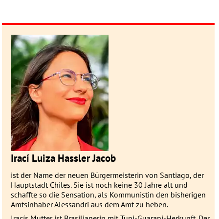
Irací Luiza Hassler Jacob
ist der Name der neuen Bürger­meis­terin von Santiago, der
Haupt­stadt Chi­les. Sie ist noch keine 30 Jahre alt und
schaffte so die Sen­sation, als Kom­munis­tin den bisherigen
Amts­inhaber Ales­sandri aus dem Amt zu heben.
Iracís Mutter ist Brasilianerin mit Tupi-Guaraní-Herkunft. Der