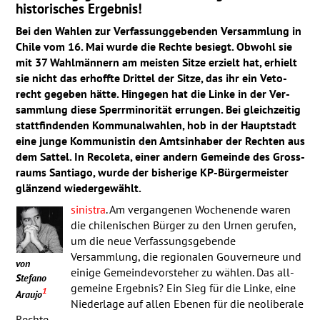
historisches Ergebnis!
Bei den Wahlen zur Verfassung­gebenden Ver­samm­lung in
Chile vom 16. Mai wurde die Rechte besiegt. Obwohl sie
mit 37 Wahl­männern am meisten Sitze erzielt hat, erhielt
sie nicht das erhoffte Drittel der Sitze, das ihr ein Veto­
recht gegeben hätte. Hin­gegen hat die Linke in der Ver­
samm­lung diese Sperr­mino­rität errungen. Bei gleich­zeitig
statt­fin­denden Kom­munal­wahlen, hob in der Haupt­stadt
eine junge Kom­munistin den Amtsinhaber der Rechten aus
dem Sattel. In Recoleta, einer andern Gemeinde des Gross­
raums San­tiago, wurde der bis­herige KP-Bürger­meister
glän­zend wieder­gewählt.
sinistra
. Am vergangenen Wochenende waren
die chilenischen Bürger zu den Urnen gerufen,
um die neue Ver­fas­sungs­gebende
Versammlung, die regionalen Gou­ver­neure und
von
einige Gemeinde­vor­steher zu wählen. Das all­
Stefano
gemeine Ergebnis? Ein Sieg für die Linke, eine
1
Araujo
Nieder­lage auf allen Ebenen für die neoliberale
Rechte.