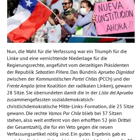
Nun, die Wahl für die Verfassung war ein Triumph für die
Linke und eine vernichtende Niederlage für die
Regierungsrechte, angeführt vom derzeitigen Präsidenten
der Republik
Sebastien Piñera
. Das Bündnis
Apruebo Dignidad
zwischen der
Kom­munis­tischen Partei Chiles
(
PCC
h) und der
Frente Amplio
(eine Koalition der radikalen Linken), gewann
28 Sitze. Sie überrundeten damit die in der
Lista del Apruebo
zusammengefassten sozialdemokratsich-
christlichdemokratische Mitte-Links-Formation, die 25 Sitze
gewann. Die rechte
Vamos Por Chile
blieb bei 37 Sitzen
stehen, also weit entfernt von den erhofften 52 (ein Drittel
der Gesamtzahl), die für ein Veto gegen die neuen
Verfassungsartikel nötig sind. Ein gutes Ergebnis gab es