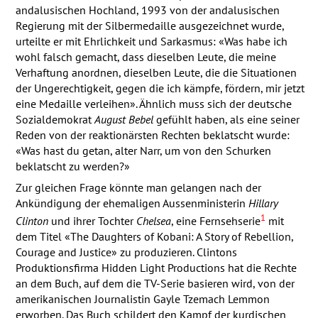
andalusischen Hochland, 1993 von der andalusischen
Regierung mit der Silbermedaille ausgezeichnet wurde,
urteilte er mit Ehrlichkeit und Sarkasmus: «Was habe ich
wohl falsch gemacht, dass dieselben Leute, die meine
Verhaftung anordnen, dieselben Leute, die die Situationen
der Ungerechtigkeit, gegen die ich kämpfe, fördern, mir jetzt
eine Medaille verleihen». Ähnlich muss sich der deutsche
Sozialdemokrat
August Bebel
gefühlt haben, als eine seiner
Reden von der reaktionärsten Rechten beklatscht wurde:
«Was hast du getan, alter Narr, um von den Schurken
beklatscht zu werden?»
Zur gleichen Frage könnte man gelangen nach der
Ankündigung der ehemaligen Aussenministerin
Hillary
1
Clinton
und ihrer Tochter
Chelsea
, eine Fernsehserie
mit
dem Titel «The Daughters of Kobani: A Story of Rebellion,
Courage and Justice» zu produzieren. Clintons
Produktionsfirma Hidden Light Productions hat die Rechte
an dem Buch, auf dem die TV-Serie basieren wird, von der
amerikanischen Journalistin Gayle Tzemach Lemmon
erworben. Das Buch schildert den Kampf der kurdischen