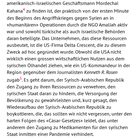
amerikanisch-israelischen Geschäftsmann Mordechai
4
Kahana
zu finden ist, der praktisch von der ersten Minute
des Beginns des Angriffskrieges gegen Syrien an in
«humanitären» Operationen durch die
NGO
Amaliah aktiv
war und sowohl türkische als auch israelische Behörden
daran beteiligte. Das Unternehmen, das diese Ressourcen
ausbeutet, ist die US-Firma Delta Crescent, die zu diesem
Zweck ad hoc gegründet wurde. Obwohl die
USA
nicht
wirklich einen grossen wirtschaftlichen Nutzen aus dem
syrischen Ölhandel ziehen, wie ein US-Kommandeur in der
Region gegenüber dem Journalisten
Kenneth R. Rosen
5
zugab
. Es geht darum, der Syrisch-Arabischen Republik
den Zugang zu ihren Ressourcen zu verwehren, den
syrischen Staat daran zu hindern, die Versorgung der
Bevölkerung zu gewährleisten und, kurz gesagt, den
Wiederaufbau der Syrisch-Arabischen Republik zu
boykottieren, die, das sollten wir nicht vergessen, unter den
harten Folgen des «Cäsar-Gesetzes» leidet, das unter
anderem den Zugang zu Medikamenten für den syrischen
Staat inmitten einer Pandemie verhindert.