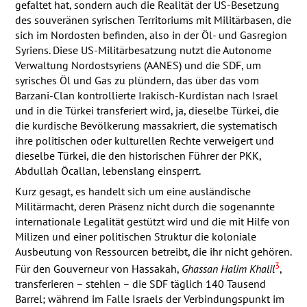
gefaltet hat, sondern auch die Realität der US-Besetzung
des souveränen syrischen Territoriums mit Militärbasen, die
sich im Nordosten befinden, also in der Öl- und Gasregion
Syriens. Diese US-Militärbesatzung nutzt die Autonome
Verwaltung Nordostsyriens (
AANES
) und die
SDF
, um
syrisches Öl und Gas zu plündern, das über das vom
Barzani-Clan kontrollierte Irakisch-Kurdistan nach Israel
und in die Türkei transferiert wird, ja, dieselbe Türkei, die
die kurdische Bevölkerung massakriert, die systematisch
ihre politischen oder kulturellen Rechte verweigert und
dieselbe Türkei, die den historischen Führer der
PKK
,
Abdullah Öcallan, lebenslang einsperrt.
Kurz gesagt, es handelt sich um eine ausländische
Militärmacht, deren Präsenz nicht durch die sogenannte
internationale Legalität gestützt wird und die mit Hilfe von
Milizen und einer politischen Struktur die koloniale
Ausbeutung von Ressourcen betreibt, die ihr nicht gehören.
3
Für den Gouverneur von Hassakah,
Ghassan Halim Khalil
,
transferieren – stehlen – die
SDF
täglich 140 Tausend
Barrel; während im Falle Israels der Verbindungspunkt im