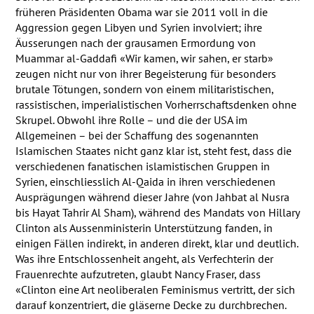
früheren Präsidenten Obama war sie 2011 voll in die
Aggression gegen Libyen und Syrien involviert; ihre
Äusserungen nach der grausamen Ermordung von
Muammar al-Gaddafi «Wir kamen, wir sahen, er starb»
zeugen nicht nur von ihrer Begeisterung für besonders
brutale Tötungen, sondern von einem militaristischen,
rassistischen, imperialistischen Vorherrschaftsdenken ohne
Skrupel. Obwohl ihre Rolle – und die der
USA
im
Allgemeinen – bei der Schaffung des sogenannten
Islamischen Staates nicht ganz klar ist, steht fest, dass die
verschiedenen fanatischen islamistischen Gruppen in
Syrien, einschliesslich Al-Qaida in ihren verschiedenen
Ausprägungen während dieser Jahre (von Jahbat al Nusra
bis Hayat Tahrir Al Sham), während des Mandats von Hillary
Clinton als Aussenministerin Unterstützung fanden, in
einigen Fällen indirekt, in anderen direkt, klar und deutlich.
Was ihre Entschlossenheit angeht, als Verfechterin der
Frauenrechte aufzutreten, glaubt Nancy Fraser, dass
«Clinton eine Art neoliberalen Feminismus vertritt, der sich
darauf konzentriert, die gläserne Decke zu durchbrechen.