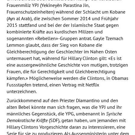
Frauenmiliz
YPJ
(Yekîneyên Parastina Jin,
Frauenschutzeinheiten) während der Schlacht um Kobane
(Ayn al Arab), die zwischen Sommer 2014 und Frühjahr
2015 stattfand und bei der der Islamische Staat gegen
kombinierte Kräfte aus kurdischen Milizen und
sogenannten «Rebellen»-Gruppen antrat. Gayle Tzemach
Lemmon glaubt, dass der Sieg von Kobane die
Gleichberechtigung der Geschlechter im Nahen Osten
untermauert hat, während für Hillary Clinton gilt: «Es ist
eine aussergewöhnliche Geschichte von mutigen, trotzigen
Frauen, die für Gerechtigkeit und Gleichberechtigung
kämpfen.» Möglicherweise werden die Clintons, in Obamas
Fussstapfen tretend, einen Vertrag mit Netflix
unterzeichnen.
Zurückkommend auf den Priester Diamantino und den
alten Bebel könnte man sich fragen, was die
YPJ
und ihr
männliches Gegenstück, die
YPG
, umbenannt in
Syrische
Demokratische Kräfte
(
SDF
), getan haben, um jemanden mit
Hillary Clintons Vorgeschichte daran zu interessieren, eine
Serie für sie zu produzieren. Als Aussenministerin unter dem