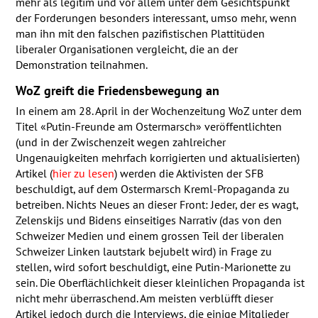
mehr als legitim und vor allem unter dem Gesichtspunkt
der Forderungen besonders interessant, umso mehr, wenn
man ihn mit den falschen pazifistischen Plattitüden
liberaler Organisationen vergleicht, die an der
Demonstration teilnahmen.
WoZ greift die Friedensbewegung an
In einem am 28. April in der Wochenzeitung WoZ unter dem
Titel «Putin-Freunde am Ostermarsch» veröffentlichten
(und in der Zwischenzeit wegen zahlreicher
Ungenauigkeiten mehrfach korrigierten und aktualisierten)
Artikel (
hier zu lesen
) werden die Aktivisten der
SFB
beschuldigt, auf dem Ostermarsch Kreml-Propaganda zu
betreiben. Nichts Neues an dieser Front: Jeder, der es wagt,
Zelenskijs und Bidens einseitiges Narrativ (das von den
Schweizer Medien und einem grossen Teil der liberalen
Schweizer Linken lautstark bejubelt wird) in Frage zu
stellen, wird sofort beschuldigt, eine Putin-Marionette zu
sein. Die Oberflächlichkeit dieser kleinlichen Propaganda ist
nicht mehr überraschend. Am meisten verblüfft dieser
Artikel jedoch durch die Interviews, die einige Mitglieder