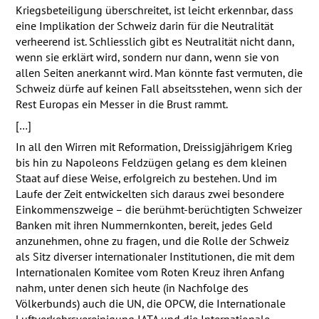
Kriegsbeteiligung überschreitet, ist leicht erkennbar, dass
eine Implikation der Schweiz darin für die Neutralität
verheerend ist. Schliesslich gibt es Neutralität nicht dann,
wenn sie erklärt wird, sondern nur dann, wenn sie von
allen Seiten anerkannt wird. Man könnte fast vermuten, die
Schweiz dürfe auf keinen Fall abseitsstehen, wenn sich der
Rest Europas ein Messer in die Brust rammt.
[…]
In all den Wirren mit Reformation, Dreissigjährigem Krieg
bis hin zu Napoleons Feldzügen gelang es dem kleinen
Staat auf diese Weise, erfolgreich zu bestehen. Und im
Laufe der Zeit entwickelten sich daraus zwei besondere
Einkommenszweige – die berühmt-berüchtigten Schweizer
Banken mit ihren Nummernkonten, bereit, jedes Geld
anzunehmen, ohne zu fragen, und die Rolle der Schweiz
als Sitz diverser internationaler Institutionen, die mit dem
Internationalen Komitee vom Roten Kreuz ihren Anfang
nahm, unter denen sich heute (in Nachfolge des
Völkerbunds) auch die UN, die
OPCW
, die Internationale
Luftverkehrsvereinigung
IATA
und die Internationale