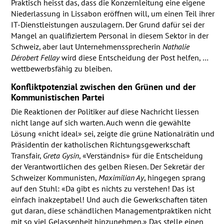
Praktisch heisst das, dass die Konzernleitung eine eigene
Niederlassung in Lissabon eröffnen will, um einen Teil ihrer
IT-Dienstleistungen auszulagern. Der Grund dafür sei der
Mangel an qualifiziertem Personal in diesem Sektor in der
Schweiz, aber laut Unternehmenssprecherin
Nathalie
Dérobert Fellay
wird diese Entscheidung der Post helfen, …
wettbewerbsfähig zu bleiben.
Konfliktpotenzial zwischen den Grünen und der
Kommunistischen Partei
Die Reaktionen der Politiker auf diese Nachricht liessen
nicht lange auf sich warten. Auch wenn die gewählte
Lösung «nicht ideal» sei, zeigte die grüne Nationalrätin und
Präsidentin der katholischen Richtungsgewerkschaft
Transfair,
Greta Gysin
, «Verständnis» für die Entscheidung
der Verantwortlichen des gelben Riesen. Der Sekretär der
Schweizer Kommunisten,
Maximilian Ay
, hingegen sprang
auf den Stuhl: «Da gibt es nichts zu verstehen! Das ist
einfach inakzeptabel! Und auch die Gewerkschaften täten
gut daran, diese schändlichen Managementpraktiken nicht
mit so viel Gelassenheit hinzunehmen.» Das stelle einen