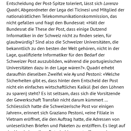
Entscheidung der Post-Spitze toleriert, lässt sich
Lorenzo
Quadri
, Abgeordneter der Lega dei Ticinesi und Mitglied der
nationalrätlichen Telekommunikationskommission, das
nicht gefallen und fragt den Bundesrat: «Hält der
Bundesrat die These der Post, dass einige Dutzend
Informatiker in der Schweiz nicht zu finden seien, für
glaubwürdig? Sind also die Schweizer Universitäten, die
bekanntlich zu den besten der Welt gehören, nicht in der
Lage, qualifizierte Informatiker für den Bedarf der
Schweizer Post auszubilden, während die portugiesischen
Universitäten dazu in der Lage wären?». Quadri erhebt
daraufhin dieselben Zweifel wie Ay und Pestoni: «Welche
Sicherheiten gibt es, dass hinter dem Entscheid der Post
nicht ein einfaches wirtschaftliches Kalkül (bei den Löhnen
zu sparen) steht? Es ist seltsam, dass sich die Vorsitzende
der Gewerkschaft Transfair nicht darum kümmert …
Schliesslich hatte die Schweizerische Post vor einigen
Jahren», erinnert sich Graziano Pestoni, «eine Filiale in
Vietnam eröffnet, die den Auftrag hatte, die Adressen von
unleserlichen Briefen und Paketen zu entziffern. Es liegt auf