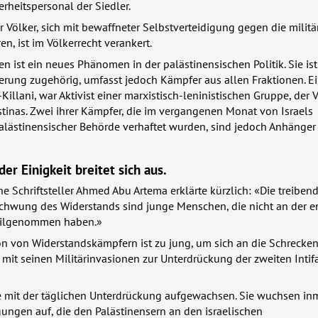
rheitspersonal der Siedler.
r Völker, sich mit bewaffneter Selbstverteidigung gegen die militä
n, ist im Völkerrecht verankert.
n ist ein neues Phänomen in der palästinensischen Politik. Sie ist
erung zugehörig, umfasst jedoch Kämpfer aus allen Fraktionen. Ei
illani, war Aktivist einer marxistisch-leninistischen Gruppe, der 
stinas. Zwei ihrer Kämpfer, die im vergangenen Monat von Israels
alästinensischer Behörde verhaftet wurden, sind jedoch Anhänger
er Einigkeit breitet sich aus.
he Schriftsteller Ahmed Abu Artema erklärte kürzlich: «Die treibend
schwung des Widerstands sind junge Menschen, die nicht an der e
teilgenommen haben.»
n von Widerstandskämpfern ist zu jung, um sich an die Schrecken
el mit seinen Militärinvasionen zur Unterdrückung der zweiten Intif
e mit der täglichen Unterdrückung aufgewachsen. Sie wuchsen inm
ungen auf, die den Palästinensern an den israelischen