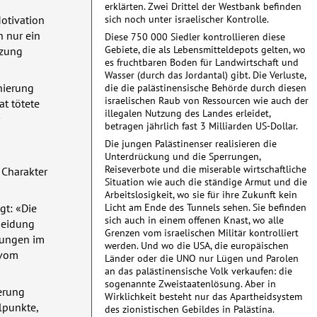
erklärten. Zwei Drittel der Westbank befinden
sich noch unter israelischer Kontrolle.
Motivation
h nur ein
Diese 750 000 Siedler kontrollieren diese
Gebiete, die als Lebensmitteldepots gelten, wo
tzung
es fruchtbaren Boden für Landwirtschaft und
Wasser (durch das Jordantal) gibt. Die Verluste,
inierung
die die palästinensische Behörde durch diesen
israelischen Raub von Ressourcen wie auch der
t tötete
illegalen Nutzung des Landes erleidet,
betragen jährlich fast 3 Milliarden US-Dollar.
Die jungen Palästinenser realisieren die
Unterdrückung und die Sperrungen,
Reiseverbote und die miserable wirtschaftliche
 Charakter
Situation wie auch die ständige Armut und die
Arbeitslosigkeit, wo sie für ihre Zukunft kein
Licht am Ende des Tunnels sehen. Sie befinden
gt: «Die
sich auch in einem offenen Knast, wo alle
heidung
Grenzen vom israelischen Militär kontrolliert
lungen im
werden. Und wo die
USA
, die europäischen
 vom
Länder oder die
UNO
nur Lügen und Parolen
an das palästinensische Volk verkaufen: die
sogenannte Zweistaatenlösung. Aber in
kerung
Wirklichkeit besteht nur das Apartheidsystem
lpunkte,
des zionistischen Gebildes in Palästina.