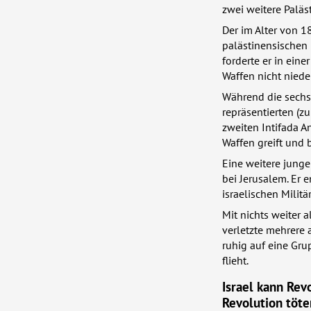
zwei weitere Paläs
Der im Alter von 1
palästinensischen 
forderte er in ein
Waffen nicht niede
Während die sechs
repräsentierten (z
zweiten Intifada A
Waffen greift und b
Eine weitere junge
bei Jerusalem. Er
israelischen Militä
Mit nichts weiter 
verletzte mehrere a
ruhig auf eine Gru
flieht.
Israel kann Rev
Revolution töte