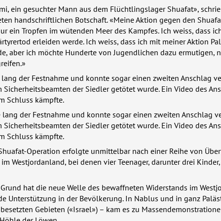
mi, ein gesuchter Mann aus dem Flüchtlingslager Shuafat», schrie
teten handschriftlichen Botschaft. «Meine Aktion gegen den Shuafa
nur ein Tropfen im wütenden Meer des Kampfes. Ich weiss, dass ich
rtyrertod erleiden werde. Ich weiss, dass ich mit meiner Aktion Pa
rde, aber ich möchte Hunderte von Jugendlichen dazu ermutigen, 
reifen.»
 lang der Festnahme und konnte sogar einen zweiten Anschlag v
 Sicherheitsbeamten der Siedler getötet wurde. Ein Video des An
zum Schluss kämpfte.
e lang der Festnahme und konnte sogar einen zweiten Anschlag v
 Sicherheitsbeamten der Siedler getötet wurde. Ein Video des An
zum Schluss kämpfte.
Shuafat-Operation erfolgte unmittelbar nach einer Reihe von Über
 im Westjordanland, bei denen vier Teenager, darunter drei Kinder
Grund hat die neue Welle des bewaffneten Widerstands im Westj
e Unterstützung in der Bevölkerung. In Nablus und in ganz Paläs
 besetzten Gebieten («Israel») – kam es zu Massendemonstratione
 Höhle der Löwen.