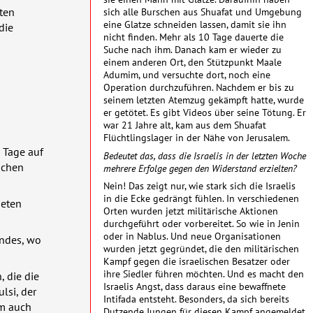
ten
sich alle Burschen aus Shuafat und Umgebung
eine Glatze schneiden lassen, damit sie ihn
die
nicht finden. Mehr als 10 Tage dauerte die
Suche nach ihm. Danach kam er wieder zu
einem anderen Ort, den Stützpunkt Maale
Adumim, und versuchte dort, noch eine
Operation durchzuführen. Nachdem er bis zu
seinem letzten Atemzug gekämpft hatte, wurde
er getötet. Es gibt Videos über seine Tötung. Er
war 21 Jahre alt, kam aus dem Shuafat
Flüchtlingslager in der Nähe von Jerusalem.
 Tage auf
Bedeutet das, dass die Israelis in der letzten Woche
schen
mehrere Erfolge gegen den Widerstand erzielten?
Nein! Das zeigt nur, wie stark sich die Israelis
in die Ecke gedrängt fühlen. In verschiedenen
neten
Orten wurden jetzt militärische Aktionen
durchgeführt oder vorbereitet. So wie in Jenin
oder in Nablus. Und neue Organisationen
andes, wo
wurden jetzt gegründet, die den militärischen
Kampf gegen die israelischen Besatzer oder
ihre Siedler führen möchten. Und es macht den
 die die
Israelis Angst, dass daraus eine bewaffnete
lsi, der
Intifada entsteht. Besonders, da sich bereits
em auch
Dutzende Jungen für diesen Kampf angemeldet