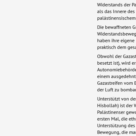
Widerstands der Pa
als das Innere des 
palästinensischem
Die bewaffneten Gr
Widerstandsbewegu
haben ihre eigene 
praktisch dem gesa
Obwohl der Gazastr
besetzt ist), wird 
Autonomiebehörde 
einem ausgedehnte
Gazastreifen vom B
der Luft zu bombar
Unterstützt von de
Hisbollah) ist der
Palästinenser gew
ersten Mal, die et
Unterstützung des 
Bewegung, die manc