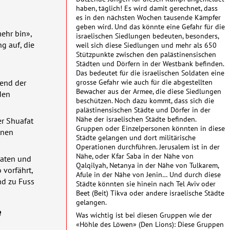
haben, täglich! Es wird damit gerechnet, dass
es in den nächsten Wochen tausende Kämpfer
geben wird. Und das könnte eine Gefahr für die
ehr bin»,
israelischen Siedlungen bedeuten, besonders,
g auf, die
weil sich diese Siedlungen und mehr als 650
Stützpunkte zwischen den palästinensischen
Städten und Dörfern in der Westbank befinden.
Das bedeutet für die israelischen Soldaten eine
grosse Gefahr wie auch für die abgestellten
rend der
Bewacher aus der Armee, die diese Siedlungen
den
beschützen. Noch dazu kommt, dass sich die
palästinensischen Städte und Dörfer in der
Nähe der israelischen Städte befinden.
er Shuafat
Gruppen oder Einzelpersonen könnten in diese
inen
Städte gelangen und dort militärische
Operationen durchführen. Jerusalem ist in der
Nähe, oder Kfar Saba in der Nähe von
daten und
Qalqilyah, Netanya in der Nähe von Tulkarem,
 vorfährt,
Afule in der Nähe von Jenin… Und durch diese
nd zu Fuss
Städte könnten sie hinein nach Tel Aviv oder
Beet (Beit) Tikva oder andere israelische Städte
gelangen.
e
Was wichtig ist bei diesen Gruppen wie der
«Höhle des Löwen» (Den Lions): Diese Gruppen