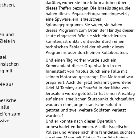
darüber, woher sie ihre Informationen über
achsen,
dieses Treffen bezogen. Die Israelis sagen, sie
haben dieses Pegasus-Programm eingesetzt,
eine Spyware, ein israelisches
Spionageprogramm. Sie sagen, sie haben
dieses Programm zum Orten der Handys dieser
den und
Leute eingesetzt. Wie sie sich einschleusen
Ziele in
konnten, ist unklar: entweder durch einen
technischen Fehler bei der Abwehr dieses
Programms oder durch einen Kollaborateur.
ael
Und einen Tag vorher wurde auch ein
nensischen
Kommandant dieser Organisation in der
ng mit
Innenstadt von Nablus durch eine Falle mit
seinem Motorrad gesprengt. Das Motorrad war
präpariert. Auch der jetzt bekannt gewordene
ele aus
Udei Al Tamimy aus Shuafat in der Nähe von
Jerusalem wurde getötet. Er hat einen Anschlag
auf einen israelischen Stützpunkt durchgeführt,
nesische
wodurch eine junge israelische Soldatin
 alle
getötet und zwei weitere Soldaten verletzt
reifen zum
wurden. 1
ssive
Und er konnte nach dieser Operation
unbeschadet entkommen. Als die israelische
Polizei und Armee nach ihm fahndeten, suchten
sie einen Mann mit Glatze. Daraufhin haben