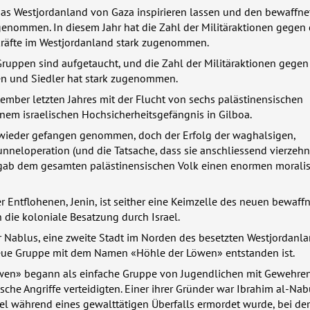
das Westjordanland von Gaza inspirieren lassen und den bewaffne
enommen. In diesem Jahr hat die Zahl der Militäraktionen gegen 
tkräfte im Westjordanland stark zugenommen.
ruppen sind aufgetaucht, und die Zahl der Militäraktionen gegen
ten und Siedler hat stark zugenommen.
mber letzten Jahres mit der Flucht von sechs palästinensischen
nem israelischen Hochsicherheitsgefängnis in Gilboa.
wieder gefangen genommen, doch der Erfolg der waghalsigen,
neloperation (und die Tatsache, dass sie anschliessend vierzehn
 gab dem gesamten palästinensischen Volk einen enormen morali
r Entflohenen, Jenin, ist seither eine Keimzelle des neuen bewaff
die koloniale Besatzung durch Israel.
ür Nablus, eine zweite Stadt im Norden des besetzten Westjordanl
neue Gruppe mit dem Namen «Höhle der Löwen» entstanden ist.
wen» begann als einfache Gruppe von Jugendlichen mit Gewehren,
sche Angriffe verteidigten. Einer ihrer Gründer war Ibrahim al-Nabu
ael während eines gewalttätigen Überfalls ermordet wurde, bei d