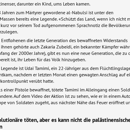
tinenser, darunter ein Kind, ums Leben kamen.
8 Jahren zum Märtyrer gewordene al-Nabulsi ist unter den
Massen bereits eine Legende. «Schützt das Land, wenn ich nicht m
er kurz vor seinem Tod aufgenommenen Sprachnotiz die Bevölkerun
rzulegen.
 Entflohenen die letzte Generation des bewaffneten Widerstands
u ihnen gehörte auch Zakaria Zubeidi, ein bekannter Kämpfer wäh
nfang der 2000er Jahre), gibt es nun eine neue Generation, die zu 
ereit ist, ihr Leben für das Volk hinzugeben.
 Legende ist Udai Tamimi, ein 22-Jähriger aus dem Flüchtlingslag
 entkam, nachdem er letzten Monat einen gewagten Anschlag auf e
rkontrollpunkt verübt hatte.
als einer Pistole bewaffnet, tötete Tamimi im Alleingang einen Sol
ndere. Auf dem Video der Aktion ist zu sehen, wie er in einem Auto
ppe von Soldaten zugeht, aus nächster Nähe das Feuer eröffnet u
olutionäre töten, aber es kann nicht die palästinensisch
n