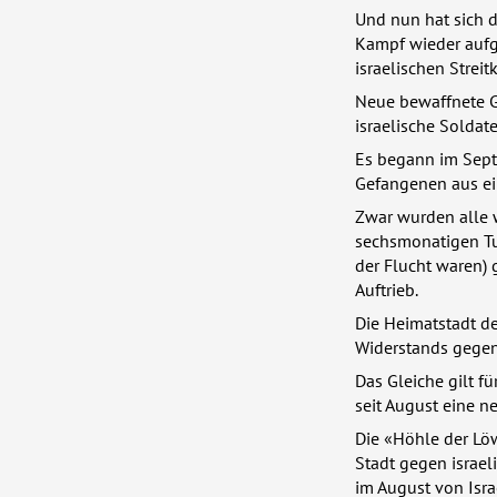
Und nun hat sich 
Kampf wieder aufg
israelischen Strei
Neue bewaffnete G
israelische Solda
Es begann im Septe
Gefangenen aus ei
Zwar wurden alle 
sechsmonatigen Tun
der Flucht waren)
Auftrieb.
Die Heimatstadt de
Widerstands gegen 
Das Gleiche gilt f
seit August eine 
Die «Höhle der Lö
Stadt gegen israeli
im August von Isr