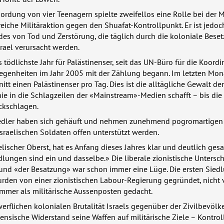
mordung von vier Teenagern spielte zweifellos eine Rolle bei der 
reiche Militäraktion gegen den Shuafat-Kontrollpunkt. Er ist jedoc
des von Tod und Zerstörung, die täglich durch die koloniale Bese
srael verursacht werden.
 tödlichste Jahr für Palästinenser, seit das UN-Büro für die Koord
egenheiten im Jahr 2005 mit der Zählung begann. Im letzten Mona
itt einen Palästinenser pro Tag. Dies ist die alltägliche Gewalt der
nie in die Schlagzeilen der «Mainstream»-Medien schafft – bis die
ckschlagen.
Siedler haben sich gehäuft und nehmen zunehmend pogromartigen
israelischen Soldaten offen unterstützt werden.
elischer Oberst, hat es Anfang dieses Jahres klar und deutlich gesa
lungen sind ein und dasselbe.» Die liberale zionistische Untersc
 und «der Besatzung» war schon immer eine Lüge. Die ersten Sied
rden von einer zionistischen Labour-Regierung gegründet, nicht
mmer als militärische Aussenposten gedacht.
werflichen kolonialen Brutalität Israels gegenüber der Zivilbevöl
inensische Widerstand seine Waffen auf militärische Ziele – Kontrol