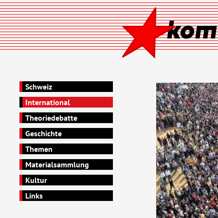
Schweiz
International
Theoriedebatte
Geschichte
Themen
Materialsammlung
Kultur
Links