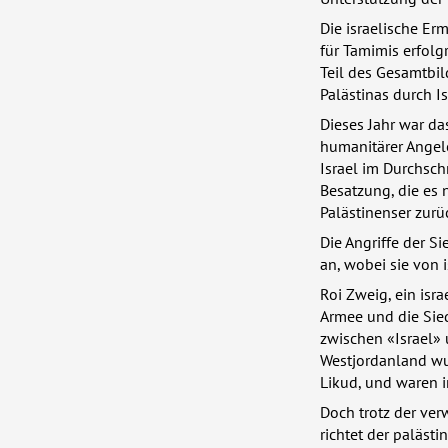
Die israelische Er
für Tamimis erfolg
Teil des Gesamtbil
Palästinas durch I
Dieses Jahr war das
humanitärer Angel
Israel im Durchschn
Besatzung, die es 
Palästinenser zurü
Die Angriffe der 
an, wobei sie von 
Roi Zweig, ein isra
Armee und die Sied
zwischen «Israel»
Westjordanland wu
Likud, und waren i
Doch trotz der ver
richtet der paläst