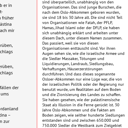
sind überparteilich, unabhängig von den
b er in
Organisationen. Das sind junge Burschen, die
t-
nach dem Oslo-Abkommen geboren wurden,
sie sind 18 bis 30 Jahre alt. Die sind nicht Teil
 früher
von Organisationen wie Fatah, der
PFLP
,
lästina
Hamas, Jihad Islami oder der
DFLP
, sie haben
nach mir
sich unabhängig erklärt und arbeiten unter
diesem Dach, unter diesem Namen zusammen.
Das passiert, weil sie von diesen
erüben,
Organisationen enttäuscht sind. Vor ihren
schlags
Augen sehen sie, wie die israelische Armee und
die Siedler Massaker, Tötungen und
Liquidierungen, Landraub, Siedlungsbau,
erüben,
Verhaftungen, Häuserzerstörungen
schlags
durchführen. Und dass dieses sogenannte
Osloer-Abkommen nur eine Lüge war, die von
der israelischen Politik oder der Regierung nur
fällen der
benutzt wurde, um Realitäten auf dem Boden
, ums
und die Zionisierung des Landes zu schaffen.
Sie haben gesehen, wie der palästinensische
Staat als Illusion in die Ferne gerückt ist. 30
ordanland
Jahre Oslo-Abkommen und die Fakten am
tina –
Boden zeigen, wie seither hunderte Siedlungen
entstanden sind und zwischen 650.000 und
n zur
750.000 Siedler die Westbank zum Zielgebiet