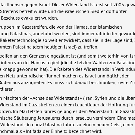
lästinenser gegen Israel. Dieser Widerstand ist erst seit 2005 gew
Streifens befreit wurde und die israelischen Siedler dort unter
 Beschuss evakuiert wurden.
uppen im Gazastreifen, die von der Hamas, der islamischen
ng Palästinas, angeführt werden, sind immer raffinierter gewor
Raketentechnologie so weit entwickelt, dass sie in der Lage sind, 
mten Palästina (dem heutigen Israel) zu treffen.
eifen an den Grenzen eingezäunt ist (und somit weiterhin von Isr
er intern von der Hamas regiert (die die letzten Wahlen zur Palästi
knapp gewonnen hat). Die Raketen des Widerstands in Verbindu
n Netz unterirdischer Tunnel machen es Israel unmöglich, den
oden aus anzugreifen. Es muss sich darauf beschränken, zivile Zi
dieren.
n Mächten der «Achse des Widerstands» (Iran, Syrien und die liba
 Widerstand im Gazastreifen zu einem Leuchtfeuer der Hoffnung für
orden. Im Mai letzten Jahres gelang es dem Widerstand im Gazast
hnische Säuberung Jerusalems durch Israel zu verhindern. Eine ma
Widerstands in ganz Palästina führte zu einem neuen Geist, einer
hmal als «Intifada der Einheit» bezeichnet wird.