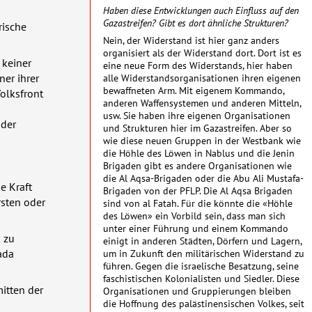
Haben diese Entwicklungen auch Einfluss auf den
Gazastreifen? Gibt es dort ähnliche Strukturen?
rische
Nein, der Widerstand ist hier ganz anders
organisiert als der Widerstand dort. Dort ist es
 keiner
eine neue Form des Widerstands, hier haben
alle Widerstandsorganisationen ihren eigenen
ner ihrer
bewaffneten Arm. Mit eigenem Kommando,
Volksfront
anderen Waffensystemen und anderen Mitteln,
usw. Sie haben ihre eigenen Organisationen
 der
und Strukturen hier im Gazastreifen. Aber so
wie diese neuen Gruppen in der Westbank wie
die Höhle des Löwen in Nablus und die Jenin
Brigaden gibt es andere Organisationen wie
die Al Aqsa-Brigaden oder die Abu Ali Mustafa-
e Kraft
Brigaden von der
PFLP
. Die Al Aqsa Brigaden
rsten oder
sind von al Fatah. Für die könnte die «Höhle
des Löwen» ein Vorbild sein, dass man sich
unter einer Führung und einem Kommando
 zu
einigt in anderen Städten, Dörfern und Lagern,
um in Zukunft den militärischen Widerstand zu
ada
führen. Gegen die israelische Besatzung, seine
faschistischen Kolonialisten und Siedler. Diese
itten der
Organisationen und Gruppierungen bleiben
die Hoffnung des palästinensischen Volkes, seit