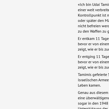
«Ich bin Udai Tami
einer weit verbrei
Kontrollpunkt ist 
oder später den Mä
nicht befreien we
zu den Waffen zu g
Er entkam 11 Tage
bevor er von einem
zeigt, wie er bis 
Er entging 11 Tag
bevor er von einem
zeigt, wie er bis 
Tamimis gefeierte 
israelischen Armee
Leben kamen.
Genau aus diesem 
eine überwältigend
sogar in den 1948
Unterstützung der