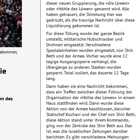
dieser neuen Gruppierung, die «die Löwen»
oder «Höhle des Löwen» genannt wird. Alle
haben getrauert, die Stimmung hier war
gedrückt, als die traurige Nachricht über diese
Liquidierung gekommen ist.
Für diese Tötung wurde der ganze Bezirk
umstellt, militärische Hubschrauber und
Drohnen eingesetzt. Verschiedene
Spezialeinheiten wurden eingesetzt, von Shin
 gekommen,
Beth und der Armee. Vorher wurde eine 12
tägige Ausgangssperre verhängt, die
Übergänge zu anderen Städten wurden
ie
gesperrt. Total isoliert, das dauerte 12 Tage
lang.
Dann haben sie eine Nachricht bekommen,
dass ein Treffen zwischen dieser Führung der
Organisation der «Höhle des Löwen» in einem
um des
Haus stattfinden wird. Dann wurde diese
Aktion von der Armee beschlossen, darunter
Stabschef Kochavi und der Chef von Shin Beth,
diese Aktion stand unter ihrem Kommando,
ging von der Zentrale des Shin Beth aus. Das
ist, was die israelischen Zeitungen darüber
berichten. Es gibt verschiedene Meinungen