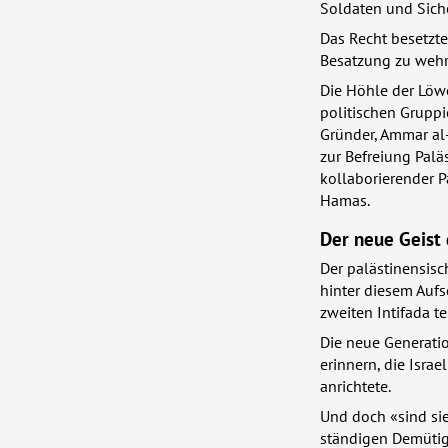
Soldaten und Siche
Das Recht besetzte
Besatzung zu wehre
Die Höhle der Löwe
politischen Gruppi
Gründer, Ammar al-K
zur Befreiung Palä
kollaborierender P
Hamas.
Der neue Geist d
Der palästinensisc
hinter diesem Auf
zweiten Intifada 
Die neue Generatio
erinnern, die Isra
anrichtete.
Und doch «sind si
ständigen Demütig