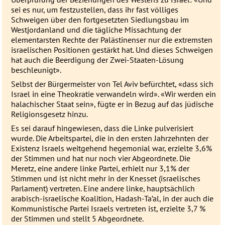
sei es nur, um festzustellen, dass ihr fast völliges
Schweigen über den fortgesetzten Siedlungsbau im
Westjordanland und die tägliche Missachtung der
elementarsten Rechte der Palästinenser nur die extremsten
israelischen Positionen gestärkt hat. Und dieses Schweigen
hat auch die Beerdigung der Zwei-Staaten-Lösung
beschleunigt».
Selbst der Bürgermeister von Tel Aviv befürchtet, «dass sich
Israel in eine Theokratie verwandeln wird». «Wir werden ein
halachischer Staat sein», fügte er in Bezug auf das jüdische
Religionsgesetz hinzu.
Es sei darauf hingewiesen, dass die Linke pulverisiert
wurde. Die Arbeitspartei, die in den ersten Jahrzehnten der
Existenz Israels weitgehend hegemonial war, erzielte 3,6%
der Stimmen und hat nur noch vier Abgeordnete. Die
Meretz, eine andere linke Partei, erhielt nur 3,1% der
Stimmen und ist nicht mehr in der Knesset (israelisches
Parlament) vertreten. Eine andere linke, hauptsächlich
arabisch-israelische Koalition, Hadash-Ta’al, in der auch die
Kommunistische Partei Israels vertreten ist, erzielte 3,7 %
der Stimmen und stellt 5 Abgeordnete.