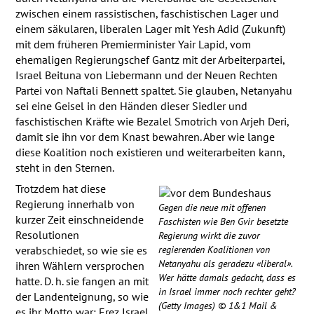
zwischen einem rassistischen, faschistischen Lager und
einem säkularen, liberalen Lager mit Yesh Adid (Zukunft)
mit dem früheren Premierminister Yair Lapid, vom
ehemaligen Regierungschef Gantz mit der Arbeiterpartei,
Israel Beituna von Liebermann und der Neuen Rechten
Partei von Naftali Bennett spaltet. Sie glauben, Netanyahu
sei eine Geisel in den Händen dieser Siedler und
faschistischen Kräfte wie Bezalel Smotrich von Arjeh Deri,
damit sie ihn vor dem Knast bewahren. Aber wie lange
diese Koalition noch existieren und weiterarbeiten kann,
steht in den Sternen.
Trotzdem hat diese
Regierung innerhalb von
Gegen die neue mit offenen
kurzer Zeit einschneidende
Faschisten wie Ben Gvir besetzte
Resolutionen
Regierung wirkt die zuvor
regierenden Koalitionen von
verabschiedet, so wie sie es
Netanyahu als geradezu «liberal».
ihren Wählern versprochen
Wer hätte damals gedacht, dass es
hatte. D. h. sie fangen an mit
in Israel immer noch rechter geht?
der Landenteignung, so wie
(Getty Images) © 1&1 Mail &
es ihr Motto war: Erez Israel