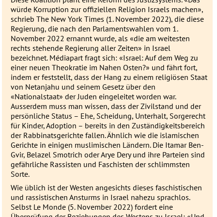
würde Korruption zur offiziellen Religion Israels machen»,
schrieb The New York Times (1. November 2022), die diese
Regierung, die nach den Parlamentswahlen vom 1.
November 2022 ernannt wurde, als «die am weitesten
rechts stehende Regierung aller Zeiten» in Israel
bezeichnet. Médiapart fragt sich: «Israel: Auf dem Weg zu
einer neuen Theokratie im Nahen Osten?» und fährt fort,
indem er feststellt, dass der Hang zu einem religiösen Staat
von Netanjahu und seinem Gesetz über den
«Nationalstaat» der Juden eingeleitet worden war.
Ausserdem muss man wissen, dass der Zivilstand und der
persönliche Status – Ehe, Scheidung, Unterhalt, Sorgerecht
für Kinder, Adoption – bereits in den Zuständigkeitsbereich
der Rabbinatsgerichte fallen. Ähnlich wie die islamischen
Gerichte in einigen muslimischen Ländern. Die Itamar Ben-
Gvir, Belazel Smotrich oder Arye Dery und ihre Parteien sind
gefährliche Rassisten und Faschisten der schlimmsten
Sorte.
Wie üblich ist der Westen angesichts dieses faschistischen
und rassistischen Ansturms in Israel nahezu sprachlos.
Selbst Le Monde (5. November 2022) fordert eine
Überprüfung der Beziehungen des Westens zu Israel: «Und