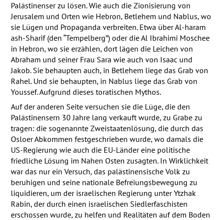
Palästinenser zu lösen. Wie auch die Zionisierung von
Jerusalem und Orten wie Hebron, Betlehem und Nablus, wo
sie Lügen und Propaganda verbreiten. Etwa über Al-haram
ash-Sharif (den “Tempelberg”) oder die Al Ibrahimi Moschee
in Hebron, wo sie erzählen, dort lägen die Leichen von
Abraham und seiner Frau Sara wie auch von Isaac und
Jakob. Sie behaupten auch, in Betlehem liege das Grab von
Rahel. Und sie behaupten, in Nablus liege das Grab von
Youssef. Aufgrund dieses toratischen Mythos.
Auf der anderen Seite versuchen sie die Lüge, die den
Palästinensern 30 Jahre lang verkauft wurde, zu Grabe zu
tragen: die sogenannte Zweistaatenlösung, die durch das
Osloer Abkommen festgeschrieben wurde, wo damals die
US-Regierung wie auch die EU-Länder eine politische
friedliche Lösung im Nahen Osten zusagten. In Wirklichkeit
war das nur ein Versuch, das palästinensische Volk zu
beruhigen und seine nationale Befreiungsbewegung zu
liquidieren, um der israelischen Regierung unter Ytzhak
Rabin, der durch einen israelischen Siedlerfaschisten
erschossen wurde, zu helfen und Realitäten auf dem Boden