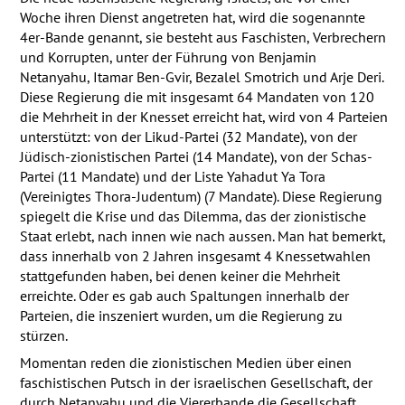
Woche ihren Dienst angetreten hat, wird die sogenannte
4er-Bande genannt, sie besteht aus Faschisten, Verbrechern
und Korrupten, unter der Führung von Benjamin
Netanyahu, Itamar Ben-Gvir, Bezalel Smotrich und Arje Deri.
Diese Regierung die mit insgesamt 64 Mandaten von 120
die Mehrheit in der Knesset erreicht hat, wird von 4 Parteien
unterstützt: von der Likud-Partei (32 Mandate), von der
Jüdisch-zionistischen Partei (14 Mandate), von der Schas-
Partei (11 Mandate) und der Liste Yahadut Ya Tora
(Vereinigtes Thora-Judentum) (7 Mandate). Diese Regierung
spiegelt die Krise und das Dilemma, das der zionistische
Staat erlebt, nach innen wie nach aussen. Man hat bemerkt,
dass innerhalb von 2 Jahren insgesamt 4 Knessetwahlen
stattgefunden haben, bei denen keiner die Mehrheit
erreichte. Oder es gab auch Spaltungen innerhalb der
Parteien, die inszeniert wurden, um die Regierung zu
stürzen.
Momentan reden die zionistischen Medien über einen
faschistischen Putsch in der israelischen Gesellschaft, der
durch Netanyahu und die Viererbande die Gesellschaft