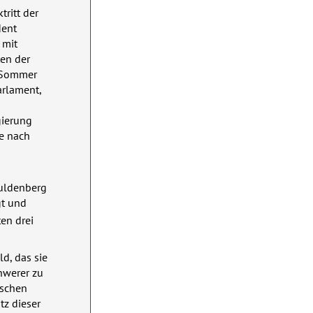
tritt der
dent
 mit
en der
m Sommer
arlament,
gierung
se nach
huldenberg
gt und
en drei
d, das sie
hwerer zu
ischen
tz dieser