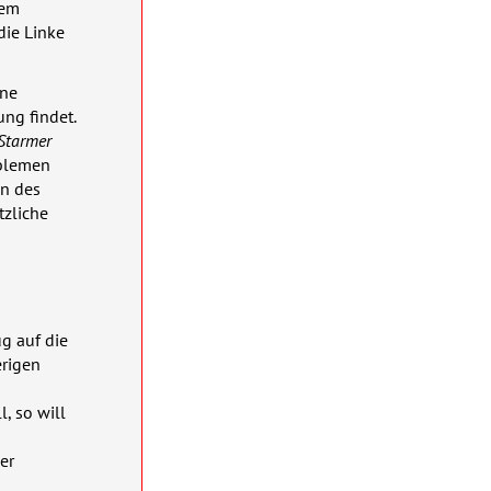
dem
die Linke
ine
ng findet.
 Starmer
oblemen
en des
tzliche
g auf die
erigen
, so will
er