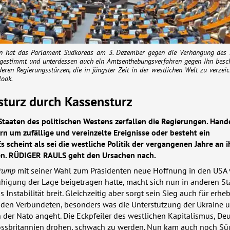
 hat das Parlament Südkoreas am 3. Dezember gegen die Verhängung des K
 gestimmt und unterdessen auch ein Amtsenthebungsverfahren gegen ihn besc
deren Regierungsstürzen, die in jüngster Zeit in der westlichen Welt zu verzei
look.
sturz durch Kassensturz
taaten des politischen Westens zerfallen die Regierungen. Hande
rn um zufällige und vereinzelte Ereignisse oder besteht ein
cheint als sei die westliche Politik der vergangenen Jahre an i
n.
RÜDIGER
RAULS
geht den Ursachen nach.
Trump
mit seiner Wahl zum Präsidenten neue Hoffnung in den
USA
higung der Lage beigetragen hatte, macht sich nun in anderen St
 Instabilität breit. Gleichzeitig aber sorgt sein Sieg auch für erhe
r den Verbündeten, besonders was die Unterstützung der Ukraine 
 der Nato angeht. Die Eckpfeiler des westlichen Kapitalismus, De
ossbritannien drohen, schwach zu werden. Nun kam auch noch Sü