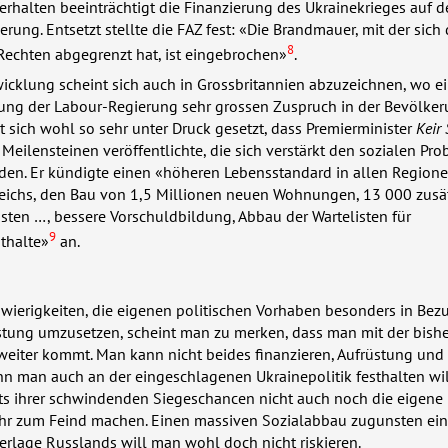
Verhalten beeinträchtigt die Finanzierung des Ukrainekrieges auf 
rung. Entsetzt stellte die
FAZ
fest: «Die Brandmauer, mit der sich 
8
Rechten abgegrenzt hat, ist eingebrochen»
.
icklung scheint sich auch in Grossbritannien abzuzeichnen, wo e
zung der Labour-Regierung sehr grossen Zuspruch in der Bevölkeru
t sich wohl so sehr unter Druck gesetzt, dass Premierminister
Keir
 Meilensteinen veröffentlichte, die sich verstärkt den sozialen Pr
en. Er kündigte einen «höheren Lebensstandard in allen Region
reichs, den Bau von 1,5 Millionen neuen Wohnungen, 13 000 zusä
isten …, bessere Vorschuldbildung, Abbau der Wartelisten für
9
thalte»
an.
wierigkeiten, die eigenen politischen Vorhaben besonders in Bezu
stung umzusetzen, scheint man zu merken, dass man mit der bish
 weiter kommt. Man kann nicht beides finanzieren, Aufrüstung und
n man auch an der eingeschlagenen Ukrainepolitik festhalten will
ts ihrer schwindenden Siegeschancen nicht auch noch die eigene
hr zum Feind machen. Einen massiven Sozialabbau zugunsten ein
erlage Russlands will man wohl doch nicht riskieren.