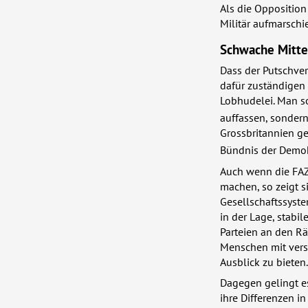
Als die Opposition
Militär aufmarschie
Schwache Mitte
Dass der Putschver
dafür zuständigen I
Lobhudelei. Man s
auffassen, sondern
Grossbritannien g
Bündnis der Demok
Auch wenn die
FA
machen, so zeigt 
Gesellschaftssyst
in der Lage, stabi
Parteien an den Rä
Menschen mit vers
Ausblick zu bieten.
Dagegen gelingt es
ihre Differenzen i