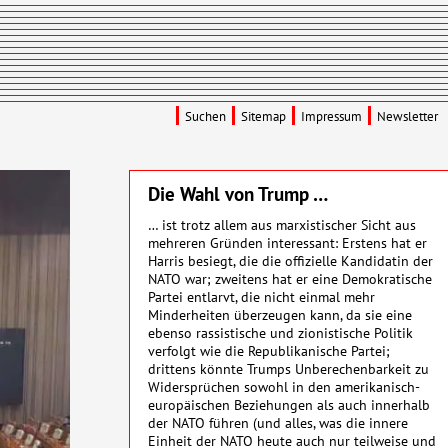
Suchen
Sitemap
Impressum
Newsletter
Die Wahl von Trump …
… ist trotz allem aus marxistischer Sicht aus
mehreren Gründen interessant: Erstens hat er
Harris besiegt, die die offizielle Kandidatin der
NATO
war; zweitens hat er eine Demokratische
Partei entlarvt, die nicht einmal mehr
Minderheiten überzeugen kann, da sie eine
ebenso rassistische und zionistische Politik
verfolgt wie die Republikanische Partei;
drittens könnte Trumps Unberechenbarkeit zu
Widersprüchen sowohl in den amerikanisch-
europäischen Beziehungen als auch innerhalb
der
NATO
führen (und alles, was die innere
Einheit der
NATO
heute auch nur teilweise und