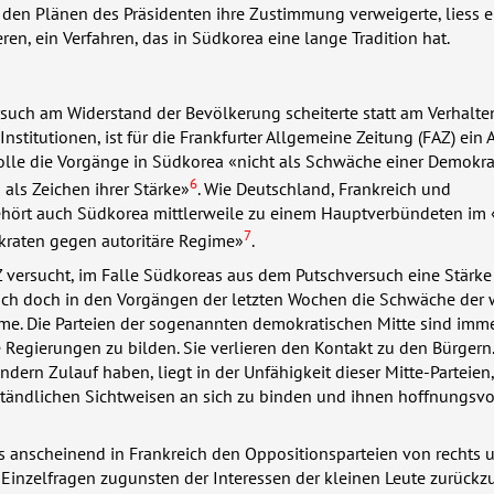
 den Plänen des Präsidenten ihre Zustimmung verweigerte, liess e
ren, ein Verfahren, das in Südkorea eine lange Tradition hat.
such am Widerstand der Bevölkerung scheiterte statt am Verhalte
nstitutionen, ist für die Frankfurter Allgemeine Zeitung (
FAZ
) ein 
olle die Vorgänge in Südkorea «nicht als Schwäche einer Demokra
6
 als Zeichen ihrer Stärke»
. Wie Deutschland, Frankreich und
ehört auch Südkorea mittlerweile zu einem Hauptverbündeten im
7
raten gegen autoritäre Regime»
.
Z
versucht, im Falle Südkoreas aus dem Putschversuch eine Stärke
sich doch in den Vorgängen der letzten Wochen die Schwäche der 
eme. Die Parteien der sogenannten demokratischen Mitte sind imm
le Regierungen zu bilden. Sie verlieren den Kontakt zu den Bürgern
ndern Zulauf haben, liegt in der Unfähigkeit dieser Mitte-Parteien,
tändlichen Sichtweisen an sich zu binden und ihnen hoffnungsvo
 anscheinend in Frankreich den Oppositionsparteien von rechts u
n Einzelfragen zugunsten der Interessen der kleinen Leute zurückzu