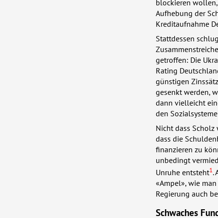
blockieren wollen,
Aufhebung der Schu
Kreditaufnahme De
Stattdessen schlug
Zusammenstreichen 
getroffen: Die Ukr
Rating Deutschlan
günstigen Zinssätz
gesenkt werden, wa
dann vielleicht e
den Sozialsysteme
Nicht dass Scholz 
dass die Schulden
finanzieren zu kön
unbedingt vermied
1
Unruhe entsteht
.
«Ampel», wie man i
Regierung auch be
Schwaches Fun