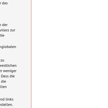
r das
n der
Anlass zur
tie
 «globalen
 zu
westlichen
er weniger
. Dass die
 die
llen
nd links
stellen.