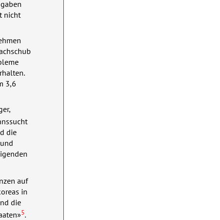
sgaben
 nicht
nehmen
 Nachschub
obleme
rhalten.
m 3,6
ger,
nnssucht
d die
 und
eigenden
anzen auf
koreas in
and die
5
aaten»
.