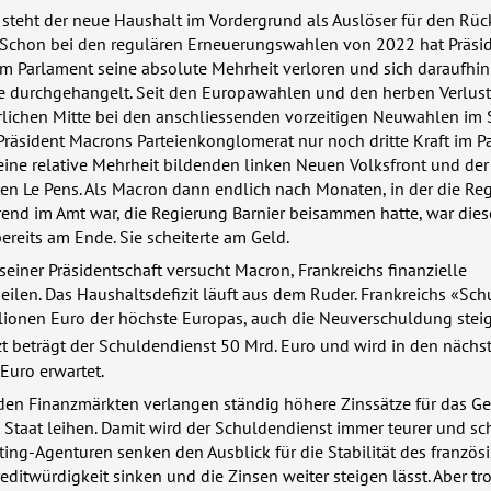
 steht der neue Haushalt im Vordergrund als Auslöser für den Rück
. Schon bei den regulären Erneuerungswahlen von 2022 hat Präsi
m Parlament seine absolute Mehrheit verloren und sich daraufhin
re durchgehangelt. Seit den Europawahlen und den herben Verlust
erlichen Mitte bei den anschliessenden vorzeitigen Neuwahlen i
Präsident Macrons Parteienkonglomerat nur noch dritte Kraft im P
ine relative Mehrheit bildenden linken Neuen Volksfront und der
en Le Pens. Als Macron dann endlich nach Monaten, in der die Re
rend im Amt war, die Regierung Barnier beisammen hatte, war die
reits am Ende. Sie scheiterte am Geld.
seiner Präsidentschaft versucht Macron, Frankreichs finanzielle
ilen. Das Haushaltsdefizit läuft aus dem Ruder. Frankreichs «Sc
illionen Euro der höchste Europas, auch die Neuverschuldung stei
tzt beträgt der Schuldendienst 50 Mrd. Euro und wird in den nächst
 Euro erwartet.
den Finanzmärkten verlangen ständig höhere Zinssätze für das Gel
Staat leihen. Damit wird der Schuldendienst immer teurer und sc
ting-Agenturen senken den Ausblick für die Stabilität des französ
editwürdigkeit sinken und die Zinsen weiter steigen lässt. Aber tro