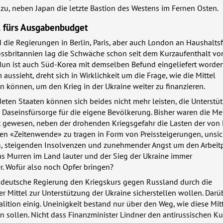
zu, neben Japan die letzte Bastion des Westens im Fernen Osten.
l fürs Ausgabenbudget
 die Regierungen in Berlin, Paris, aber auch London an Haushalts
rossbritannien lag die Schwäche schon seit dem Kurzaufenthalt von
Nun ist auch Süd-Korea mit demselben Befund eingeliefert worden
aussieht, dreht sich in Wirklichkeit um die Frage, wie die Mittel
 können, um den Krieg in der Ukraine weiter zu finanzieren.
eten Staaten können sich beides nicht mehr leisten, die Unterstü
 Daseinsfürsorge für die eigene Bevölkerung. Bisher waren die M
t gewesen, neben der drohenden Kriegsgefahr die Lasten der von 
en «Zeitenwende» zu tragen in Form von Preissteigerungen, unsic
, steigenden Insolvenzen und zunehmender Angst um den Arbeitpl
as Murren im Land lauter und der Sieg der Ukraine immer
r. Wofür also noch Opfer bringen?
 deutsche Regierung den Kriegskurs gegen Russland durch die
er Mittel zur Unterstützung der Ukraine sicherstellen wollen. Darü
alition einig. Uneinigkeit bestand nur über den Weg, wie diese Mit
 sollen. Nicht dass Finanzminister Lindner den antirussischen Ku