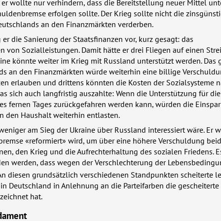
 er wollte nur verhindern, dass die Bereitstellung neuer Mittel unt
ldenbremse erfolgen sollte. Der Krieg sollte nicht die zinsgünst
utschlands an den Finanzmärkten verderben.
 er die Sanierung der Staatsfinanzen vor, kurz gesagt: das
von Sozialleistungen. Damit hätte er drei Fliegen auf einen Stre
aine könnte weiter im Krieg mit Russland unterstützt werden. Das 
ds an den Finanzmärkten würde weiterhin eine billige Verschuldu
en erlauben und drittens könnten die Kosten der Sozialsysteme n
s sich auch langfristig auszahlte: Wenn die Unterstützung für die
ines fernen Tages zurückgefahren werden kann, würden die Einspa
n den Haushalt weiterhin entlasten.
weniger am Sieg der Ukraine über Russland interessiert wäre. Er wo
bremse «reformiert» wird, um über eine höhere Verschuldung bei
nen, den Krieg und die Aufrechterhaltung des sozialen Friedens. E
en werden, dass wegen der Verschlechterung der Lebensbeding
 An diesen grundsätzlich verschiedenen Standpunkten scheiterte let
n Deutschland in Anlehnung an die Parteifarben die gescheiterte
zeichnet hat.
dament