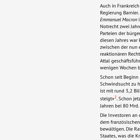
Auch in Frankreich
Regierung Barnier
Emmanuel Macron
i
Notrecht zwei Jah
Parteien der bürg
diesen Jahres war 
zwischen der nun e
reaktionären Recht
Attal geschäftsfüh
wenigen Wochen be
Schon seit Beginn 
Schwindsucht zu he
ist mit rund 3,2 B
2
steigt»
. Schon je
Jahren bei 80 Mrd.
Die Investoren an 
dem französischen 
bewältigen. Die Ra
Staates, was die Kr