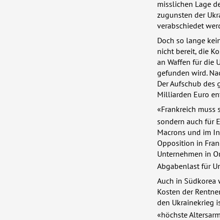
misslichen Lage d
zugunsten der Ukra
verabschiedet wer
Doch so lange kei
nicht bereit, die 
an Waffen für die
gefunden wird. Nac
Der Aufschub des g
Milliarden Euro en
«Frankreich muss s
sondern auch für 
Macrons und im Int
Opposition in Fran
Unternehmen in Ord
Abgabenlast für 
Auch in Südkorea w
Kosten der Rentner
den Ukrainekrieg is
«höchste Altersarm