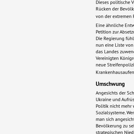
Dieses politische 
Rücken der Bevölke
von der extremen 
Eine ähnliche Entw
Petition zur Abset
Die Regierung fühl
nun eine Liste von
das Landes zuwend
Vereinigten König
neue Streifenpoliz
Krankenhausaufen
Umschwung
Angesichts der Sch
Ukraine und Aufrü
Politik nicht mehr
Sozialsysteme. Wen
man sich angesich
Bevölkerung zu se
strategischen Nied