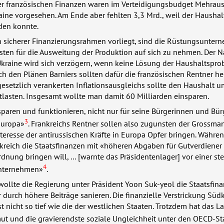
er französischen Finanzen waren im Verteidigungsbudget Mehrau
ine vorgesehen. Am Ende aber fehlten 3,3 Mrd., weil der Haushalt
den konnte.
n sicherer Finanzierungsrahmen vorliegt, sind die Rüstungsunter
Kosten für die Ausweitung der Produktion auf sich zu nehmen. Der
 Ukraine wird sich verzögern, wenn keine Lösung der Haushaltspr
h den Plänen Barniers sollten dafür die französischen Rentner he
esetzlich verankerten Inflationsausgleichs sollte den Haushalt u
tlasten. Insgesamt wollte man damit 60 Milliarden einsparen.
paren und funktionieren, nicht nur für seine Bürgerinnen und Bür
3
Europa»
. Frankreichs Rentner sollen also zugunsten der Grossma
eresse der antirussischen Kräfte in Europa Opfer bringen. Währen
kreich die Staatsfinanzen mit «höheren Abgaben für Gutverdiener
nung bringen will, … [warnte das Präsidentenlager] vor einer st
4
Unternehmen»
.
ollte die Regierung unter Präsident Yoon Suk-yeol die Staatsfin
 durch höhere Beiträge sanieren. Die finanzielle Verstrickung Süd
t nicht so tief wie die der westlichen Staaten. Trotzdem hat das L
ut und die gravierendste soziale Ungleichheit unter den
OECD
-St