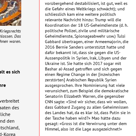
vorübergehend destabilisiert, ist gut, weil es
die Gefahr eines Weltkriegs schwächt); und
schliesslich kam eine weitere politisch
relevante Nachricht hinzu: Trump will die
Koordination der 18 US-Geheimdienste (d. h.
politische Polizei, zivile und militärische
riegsrechts
Geheimdienste, Spionageabwehr usw.) Tulsi
hlossen. Das
chnen waren.
Gabbard übertragen, einer Armeemajorin, die
2016 Bernie Sanders unterstützt hatte und
dafür bekannt ist, dass sie gegen die US-
Aussenpolitik in Syrien, Irak, Libyen und der
Ukraine ist. Sie hatte sich 2017 sogar mit
Bashar al-Assad getroffen und sich gegen
lt es sich
einen Regime Change in der [inzwischen
zerstörten] Arabischen Republik Syrien
hre
ausgesprochen. Ihre Nominierung hat viele
verunsichert, zum Beispiel die demokratische
Senatorin Elizabeth Warren, die gegenüber
verbreitet
CNN
sagte: «Sind wir sicher, dass wir wollen,
dass Gabbard Zugang zu allen Geheimnissen
aaten des
des Landes hat, da es klar ist, dass Putin sie in
bliche
der Tasche haben wird?» Mao hätte dazu
und den
gesagt: «Gross ist die Verwirrung unter dem
utschland,
Himmel, also ist die Lage ausgezeichnet!»
d-Korea