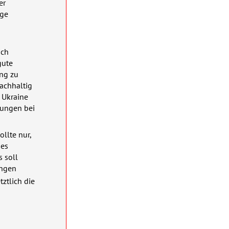
er
ige
ich
gute
ng zu
achhaltig
 Ukraine
rungen bei
llte nur,
des
s soll
ungen
ztlich die