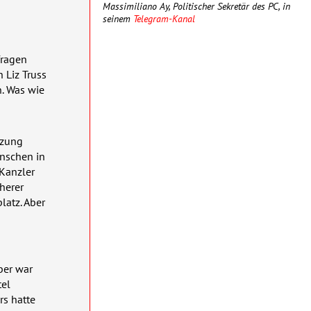
Massimiliano Ay, Politischer Sekretär des PC, in
seinem
Telegram-Kanal
fragen
 Liz Truss
. Was wie
tzung
enschen in
Kanzler
herer
atz. Aber
ber war
tel
rs hatte