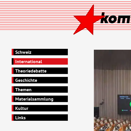
Schweiz
International
Theoriedebatte
Geschichte
Themen
Materialsammlung
Kultur
Links