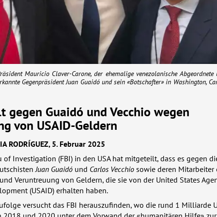
Präsident Mauricio Claver-Carone, der ehemalige venezolanische Abgeordnete
kannte Gegenpräsident Juan Guaidó und sein «Botschafter» in Washington, Car
lt gegen Guaidó und Vecchio wegen
ng von
USAID
-Geldern
IA
RODRÍGUEZ
, 5. Februar 2025
 of Investigation (
FBI
) in den
USA
hat mitgeteilt, dass es gegen di
utschisten
Juan Guaidó
und
Carlos Vecchio
sowie deren Mitarbeiter 
nd Veruntreuung von Geldern, die sie von der United States Agen
elopment (
USAID
) erhalten haben.
ufolge versucht das
FBI
herauszufinden, wo die rund 1 Milliarde U
n 2018 und 2020 unter dem Vorwand der «humanitären Hilfe» zur