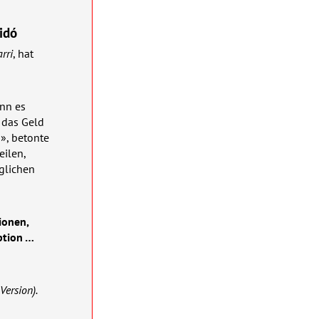
idó
rri
, hat
enn es
 das Geld
n», betonte
eilen,
glichen
n
ionen,
ption …
Version).