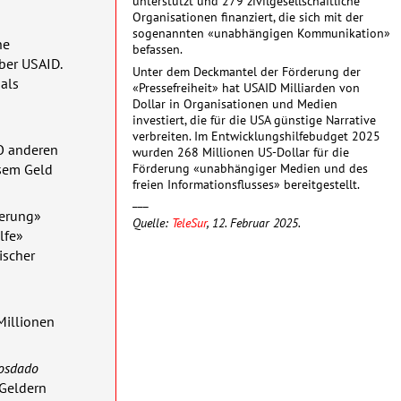
unterstützt und 279 zivilgesellschaftliche
Organisationen finanziert, die sich mit der
sogenannten «unabhängigen Kommunikation»
he
befassen.
über
USAID
.
Unter dem Deckmantel der Förderung der
als
«Pressefreiheit» hat
USAID
Milliarden von
Dollar in Organisationen und Medien
investiert, die für die
USA
günstige Narrative
verbreiten. Im Entwicklungshilfebudget 2025
O
anderen
wurden 268 Millionen US-Dollar für die
Förderung «unabhängiger Medien und des
esem Geld
freien Informationsflusses» bereitgestellt.
___
erung»
Quelle:
TeleSur
, 12. Februar 2025.
lfe»
ischer
Millionen
osdado
 Geldern