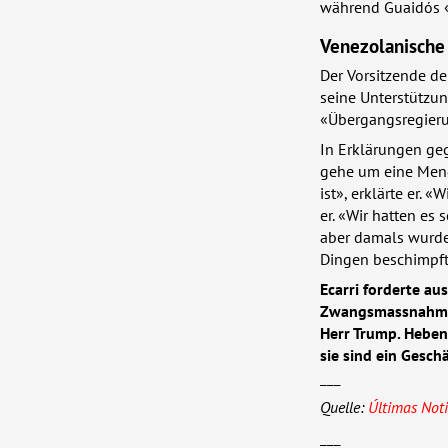
während Guaidós «
Venezolanische
Der Vorsitzende de
seine Unterstützun
«Übergangsregier
In Erklärungen gege
gehe um eine Menge
ist», erklärte er. 
er. «Wir hatten es
aber damals wurde
Dingen beschimpft
Ecarri forderte a
Zwangsmassnahmen 
Herr Trump. Heben 
sie sind ein Gesch
___
Quelle:
Últimas Noti
___