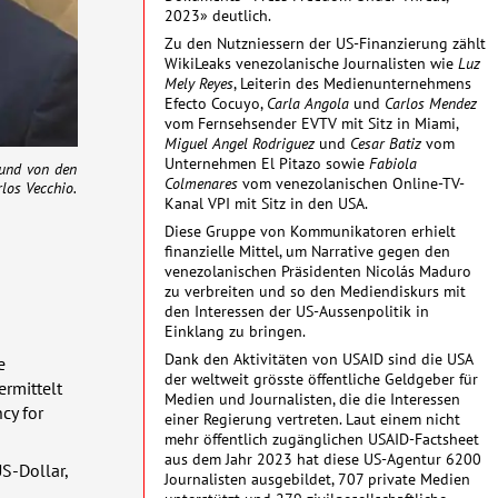
2023» deutlich.
Zu den Nutzniessern der US-Finanzierung zählt
WikiLeaks venezolanische Journalisten wie
Luz
Mely Reyes
, Leiterin des Medienunternehmens
Efecto Cocuyo,
Carla Angola
und
Carlos Mendez
vom Fernsehsender
EVTV
mit Sitz in Miami,
Miguel Angel Rodriguez
und
Cesar Batiz
vom
Unternehmen El Pitazo sowie
Fabiola
 und von den
Colmenares
vom venezolanischen Online-TV-
los Vecchio.
Kanal
VPI
mit Sitz in den
USA
.
Diese Gruppe von Kommunikatoren erhielt
finanzielle Mittel, um Narrative gegen den
venezolanischen Präsidenten Nicolás Maduro
zu verbreiten und so den Mediendiskurs mit
den Interessen der US-Aussenpolitik in
Einklang zu bringen.
Dank den Aktivitäten von
USAID
sind die
USA
e
der weltweit grösste öffentliche Geldgeber für
ermittelt
Medien und Journalisten, die die Interessen
cy for
einer Regierung vertreten. Laut einem nicht
mehr öffentlich zugänglichen
USAID
-Factsheet
aus dem Jahr 2023 hat diese US-Agentur 6200
S-Dollar,
Journalisten ausgebildet, 707 private Medien