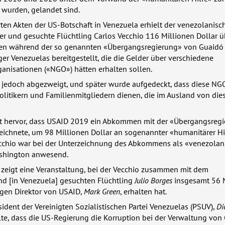
 wurden, gelandet sind.
ten Akten der US-Botschaft in Venezuela erhielt der venezolanisc
er und gesuchte Flüchtling Carlos Vecchio 116 Millionen Dollar 
en während der so genannten «Übergangsregierung» von Guaidó 
rger Venezuelas bereitgestellt, die die Gelder über verschiedene
anisationen («NGO») hätten erhalten sollen.
 jedoch abgezweigt, und später wurde aufgedeckt, dass diese
NG
olitikern und Familienmitgliedern dienen, die im Ausland von di
t hervor, dass
USAID
2019 ein Abkommen mit der «Übergangsregi
eichnete, um 98 Millionen Dollar an sogenannter «humanitärer Hi
Vecchio war bei der Unterzeichnung des Abkommens als «venezolan
ashington anwesend.
 zeigt eine Veranstaltung, bei der Vecchio zusammen mit dem
nd [in Venezuela] gesuchten Flüchtling
Julio Borges
insgesamt 56 
gen Direktor von
USAID
,
Mark Green
, erhalten hat.
ident der Vereinigten Sozialistischen Partei Venezuelas (
PSUV
),
Di
llte, dass die US-Regierung die Korruption bei der Verwaltung von