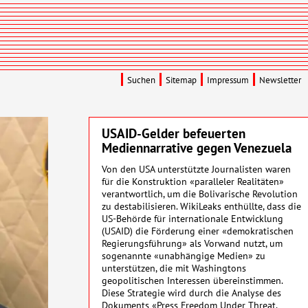
Suchen
Sitemap
Impressum
Newsletter
USAID
-Gelder befeuerten
Mediennarrative gegen Venezuela
Von den
USA
unterstützte Journalisten waren
für die Konstruktion «paralleler Realitäten»
verantwortlich, um die Bolivarische Revolution
zu destabilisieren. WikiLeaks enthüllte, dass die
US-Behörde für internationale Entwicklung
(
USAID
) die Förderung einer «demokratischen
Regierungsführung» als Vorwand nutzt, um
sogenannte «unabhängige Medien» zu
unterstützen, die mit Washingtons
geopolitischen Interessen übereinstimmen.
Diese Strategie wird durch die Analyse des
Dokuments «Press Freedom Under Threat,