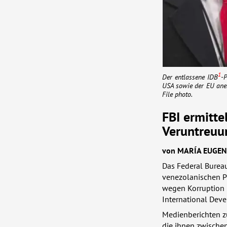
1
Der entlassene
IDB
-
USA
sowie der EU aner
File photo.
FBI
ermitte
Veruntreuu
von
MARÍA
EUGEN
Das Federal Bureau
venezolanischen P
wegen Korruption u
International Dev
Medienberichten z
die ihnen zwische