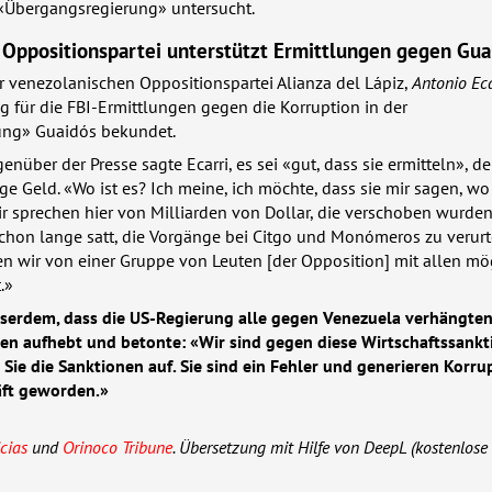
Übergangsregierung» untersucht.
 Oppositionspartei unterstützt Ermittlungen gegen Gua
r venezolanischen Oppositionspartei Alianza del Lápiz,
Antonio Eca
g für die
FBI
-Ermittlungen gegen die Korruption in der
ung» Guaidós bekundet.
nüber der Presse sagte Ecarri, es sei «gut, dass sie ermitteln», d
 Geld. «Wo ist es? Ich meine, ich möchte, dass sie mir sagen, wo
«Wir sprechen hier von Milliarden von Dollar, die verschoben wurde
 schon lange satt, die Vorgänge bei Citgo und Monómeros zu verurt
n wir von einer Gruppe von Leuten [der Opposition] mit allen mö
.»
usserdem, dass die US-Regierung alle gegen Venezuela verhängte
aufhebt und betonte: «Wir sind gegen diese Wirtschaftssankt
Sie die Sanktionen auf. Sie sind ein Fehler und generieren Korru
äft geworden.»
cias
und
Orinoco Tribune
. Übersetzung mit Hilfe von DeepL (kostenlose 