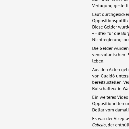
Verfügung gestellt
Laut durchgesicker
Oppositionspolitik
Diese Gelder wurd
«Hilfe» für die Bü
Nichtregierungsorg
Die Gelder wurden
venezolanischen P
leben.
Aus den Akten geh
von Guaidó unterz
bereitzustellen. 
Botschafter» in W
Ein weiteres Video
Oppositionellen u
Dollar vom damali
Es war der Vizepräs
Cabello
, der enthü