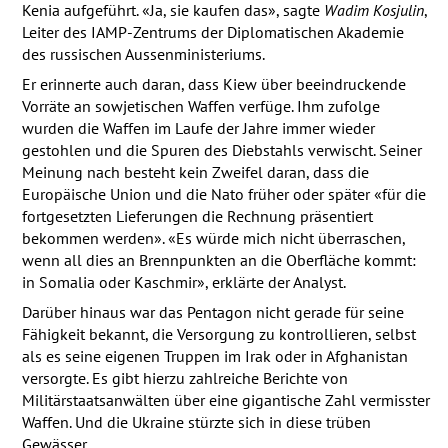
Kenia aufgeführt. «Ja, sie kaufen das», sagte
Wadim Kosjulin
,
Leiter des
IAMP
-Zentrums der Diplomatischen Akademie
des russischen Aussenministeriums.
Er erinnerte auch daran, dass Kiew über beeindruckende
Vorräte an sowjetischen Waffen verfüge. Ihm zufolge
wurden die Waffen im Laufe der Jahre immer wieder
gestohlen und die Spuren des Diebstahls verwischt. Seiner
Meinung nach besteht kein Zweifel daran, dass die
Europäische Union und die Nato früher oder später «für die
fortgesetzten Lieferungen die Rechnung präsentiert
bekommen werden». «Es würde mich nicht überraschen,
wenn all dies an Brennpunkten an die Oberfläche kommt:
in Somalia oder Kaschmir», erklärte der Analyst.
Darüber hinaus war das Pentagon nicht gerade für seine
Fähigkeit bekannt, die Versorgung zu kontrollieren, selbst
als es seine eigenen Truppen im Irak oder in Afghanistan
versorgte. Es gibt hierzu zahlreiche Berichte von
Militärstaatsanwälten über eine gigantische Zahl vermisster
Waffen. Und die Ukraine stürzte sich in diese trüben
Gewässer.