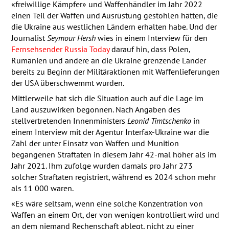
«freiwillige Kämpfer» und Waffenhändler im Jahr 2022
einen Teil der Waffen und Ausrüstung gestohlen hätten, die
die Ukraine aus westlichen Ländern erhalten habe. Und der
Journalist
Seymour Hersh
wies in einem Interview für den
Fernsehsender Russia Today
darauf hin, dass Polen,
Rumänien und andere an die Ukraine grenzende Länder
bereits zu Beginn der Militäraktionen mit Waffenlieferungen
der
USA
überschwemmt wurden.
Mittlerweile hat sich die Situation auch auf die Lage im
Land auszuwirken begonnen. Nach Angaben des
stellvertretenden Innenministers
Leonid Timtschenko
in
einem Interview mit der Agentur Interfax-Ukraine war die
Zahl der unter Einsatz von Waffen und Munition
begangenen Straftaten in diesem Jahr 42-mal höher als im
Jahr 2021. Ihm zufolge wurden damals pro Jahr 273
solcher Straftaten registriert, während es 2024 schon mehr
als 11 000 waren.
«Es wäre seltsam, wenn eine solche Konzentration von
Waffen an einem Ort, der von wenigen kontrolliert wird und
an dem niemand Rechenschaft ablegt, nicht zu einer