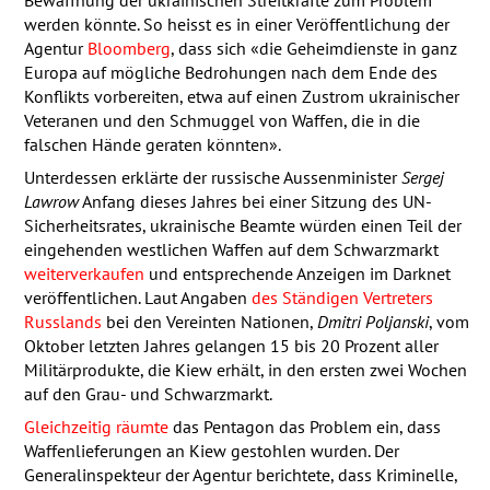
Bewaffnung der ukrainischen Streitkräfte zum Problem
werden könnte. So heisst es in einer Veröffentlichung der
Agentur
Bloomberg
, dass sich «die Geheimdienste in ganz
Europa auf mögliche Bedrohungen nach dem Ende des
Konflikts vorbereiten, etwa auf einen Zustrom ukrainischer
Veteranen und den Schmuggel von Waffen, die in die
falschen Hände geraten könnten».
Unterdessen erklärte der russische Aussenminister
Sergej
Lawrow
Anfang dieses Jahres bei einer Sitzung des UN-
Sicherheitsrates, ukrainische Beamte würden einen Teil der
eingehenden westlichen Waffen auf dem Schwarzmarkt
weiterverkaufen
und entsprechende Anzeigen im Dark­net
veröffentlichen. Laut Angaben
des Ständigen Vertreters
Russlands
bei den Vereinten Nationen,
Dmitri Poljanski
, vom
Oktober letzten Jahres gelangen 15 bis 20 Prozent aller
Militärprodukte, die Kiew erhält, in den ersten zwei Wochen
auf den Grau- und Schwarzmarkt.
Gleichzeitig räumte
das Pentagon das Problem ein, dass
Waffenlieferungen an Kiew gestohlen wurden. Der
Generalinspekteur der Agentur berichtete, dass Kriminelle,