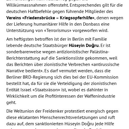
Willkürmassnahmen offensteht. Entsprechendes gilt für die
deutschen Haftbefehle gegen führende Mitglieder des
Vereins «Friedensbrücke – Kriegsopferhilfe»
, denen wegen
der Lieferung humanitärer Hilfe in den Donbass eine
Unterstützung von «Terrorismus» vorgeworfen wird.
Am heftigsten betroffen ist der in Berlin mit Familie
lebende deutsche Staatsbürger
Hüseyin Doğru
. Er ist
sonderbarerweise wegen antizionistischer Palästina-
Berichterstattung auf die Sanktionsliste gekommen, weil
das Berichten über zionistische Verbrechen «antirussische
Narrative bedient». Es darf vermutet werden, dass die
Berliner
BRD
-Regierung sich dies bei der EU-Kommission
bestellt hat, da für sie die Verteidigung der zionistischen
Entität Israel «Staatsräson» ist, wobei es dahinter in
Wirklichkeit um die Profitinteressen der Waffenindustrie
geht.
Die Weltunion der Freidenker protestiert energisch gegen
diese eklatanten Menschen­rechts­ver­letzungen und ruft
dazu auf, dem sanktionierten Hüseyin Doğru jede Hilfe