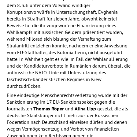
dem 8. Juli unter dem Vorwand windiger
Korruptionsvorwürfe in Untersuchungshaft, Evghenia
bereits in Strafhaft für sieben Jahre, obwohl keinerlei
Beweise für die ihr vorgeworfene Finanzierung eines
Wahlkampfs mit russischen Geldern präsentiert wurden,
während Milorad sich bislang der Verhaftung zum
Strafantritt entziehen konnte, nachdem er eine Anweisung
vom EU-Statthalter, des Kolonialherrn, nicht ausgeführt
hatte. In Wahrheit geht es wie im Fall der Wahlanullierung
und der Kandidaturverbote in Rumänien darum, überall die
antirussische
NATO
-Linie mit Unterstützung des
faschistisch-banderistischen Regimes in Kiew
durchzudrücken.
Eine eindeutige Menschenrechtsverletzung wurde mit der
Sanktionierung im 17. EU-Sanktionspaket gegen die
Journalisten
Thomas Röper
und
Alina Lipp
gesetzt, die als
deutsche Staatsbürger nicht mehr aus der Russischen
Föderation nach Deutschland einreisen dürfen und denen
wegen Vermögensentzug und Verbot von finanziellen
Zuwendungen kein Rechtsweg gegen die