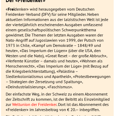
Der «Freidenker»
«
Frei
denker» wird herausgegeben vom Deutschen
Freidenker-Verband (DFV) für seine Mitglieder. Neben
aktuellen Informationen aus der laizistischen Welt ist jede
der vierteljährlich erscheinenden Ausgaben umfassend
einem gesellschaftspolitischen Schwerpunktthema
gewidmet. Die Themen der letzten Ausgaben waren der
Nato-Angriff auf Jugoslawien von 1999, der Putsch von
1973 in Chile, «Kampf um Demokratie – 1848/49 und
heute», «Das Imperium der Lügen» (über die USA, den
Westen und die Nato), «Great Reset – der große Abbruch»,
«Verfemte Künstler – damals und heute», «Wohnen als
Menschenrecht», «Das Imperium der Lüge» (mit Bezug auf
die Kriegsberichterstattung), «Palästina –
Siedlerkolonialismus und Apartheid», «Protestbewegungen
– Strategien der Zersetzung und Spaltung»,
«Deindustrialisierung», «Faschismus».
Der einfachste Weg, in der Schweiz zu einem Abonnement
der Zeitschrift zu kommen, ist der Beitritt als Einzelmitglied
zur
Weltunion der Freidenker
. Dort ist das Abonnement des
«Freidenker» im Jahresbeitrag von € 20.— inbegriffen.