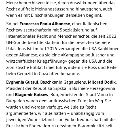
Menschenrechtsverstösse, deren Auswirkungen über das
Recht auf freie Meinungs­äusserung hinausgehen, auch
wenn es mit Einschränkungen derselben beginnt.
So bei
Francesca Paola Albanese
, einer italienischen
Rechtswissenschafterin mit Spezialisierung auf
Internationales Recht und Menschenrechte, die seit 2022
UN-Sonderberichterstatterin für die besetzten Gebiete
Palästinas ist. Im Juli 2025 verhängten die
USA
Sanktionen
gegen Albanese, da sie eine «Kampagne politischer und
wirtschaftlicher Kriegsführung» gegen die
USA
und die
zionistische Entität Israel führe, indem sie Ross und Reiter
beim Genozid in Gaza offen benannte.
Evghenia Gutsul
, Baschkanin Gagausiens,
Milorad Dodik
,
Präsident der Republika Srpska in Bosnien-Herzegowina
und
Blagomir Kotsew
, Bürgermeister der Stadt Varna in
Bulgarien waren dem antirussischen Furor im Weg. Sie
wurden und werden verfolgt, weil sie zu Recht
argumentierten, wir alle hätten – unabhängig vom
jeweiligen Wohnsitzland – an Völkerfreundschaft mit der
Russischen Föderation zu gewinnen. Blagomir sitzt seit