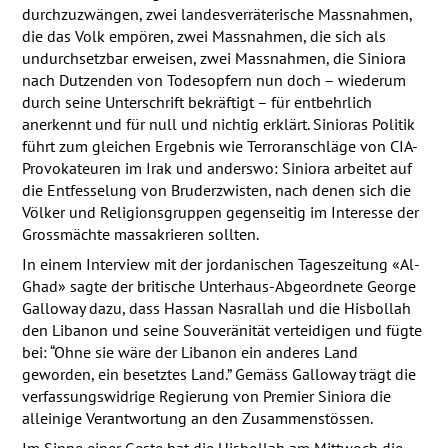
durchzuzwängen, zwei landesverräterische Massnahmen,
die das Volk empören, zwei Massnahmen, die sich als
undurchsetzbar erweisen, zwei Massnahmen, die Siniora
nach Dutzenden von Todesopfern nun doch – wiederum
durch seine Unterschrift bekräftigt – für entbehrlich
anerkennt und für null und nichtig erklärt. Sinioras Politik
führt zum gleichen Ergebnis wie Terroranschläge von
CIA
-
Provokateuren im Irak und anderswo: Siniora arbeitet auf
die Entfesselung von Bruderzwisten, nach denen sich die
Völker und Religionsgruppen gegenseitig im Interesse der
Grossmächte massakrieren sollten.
In einem Interview mit der jordanischen Tageszeitung «Al-
Ghad» sagte der britische Unterhaus-Abgeordnete George
Galloway dazu, dass Hassan Nasrallah und die Hisbollah
den Libanon und seine Souveränität verteidigen und fügte
bei: “Ohne sie wäre der Libanon ein anderes Land
geworden, ein besetztes Land.” Gemäss Galloway trägt die
verfassungswidrige Regierung von Premier Siniora die
alleinige Verantwortung an den Zusammenstössen.
Im Sinne einer Geste hat die Hisbollah am Mittwoch die