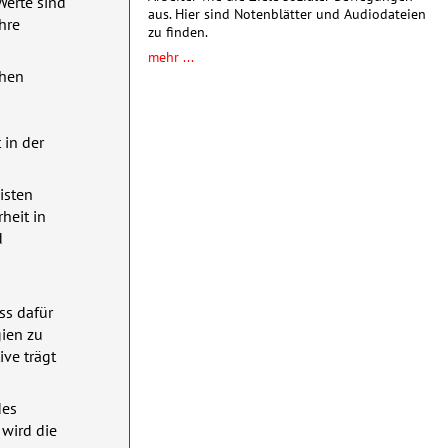
Werte sind
aus. Hier sind Notenblätter und Audiodateien
hre
zu finden.
mehr ...
chen
 in der
isten
heit in
d
ss dafür
gien zu
ive trägt
des
 wird die