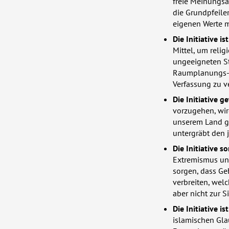
freie Meinungsä
die Grundpfeile
eigenen Werte 
Die Initiative i
Mittel, um reli
ungeeigneten S
Raumplanungs- u
Verfassung zu v
Die Initiative g
vorzugehen, wir
unserem Land gut
untergräbt den 
Die Initiative s
Extremismus und
sorgen, dass Ge
verbreiten, welc
aber nicht zur S
Die Initiative i
islamischen Gla