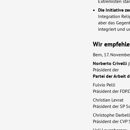
Extremisten stä
Die Initiative 
Integration Reli
aber das Gegente
integriert und 
Wir empfehle
Bern, 17. Novembe
Norberto Crivelli
(
Präsident der
Partei der Arbeit 
Fulvio Pelli
Präsident der
FDP
.
Christian Levrat
Präsident der SP S
Christophe Darbel
Präsident der
CVP
S
Ueli Leuenberger