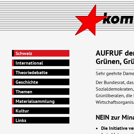
AUFRUF der 
Schweiz
Grünen, Grü
International
Theoriedebatte
Sehr geehrte Dam
Geschichte
Der Bundesrat, das 
Sozialdemokraten, 
Themen
Grünliberalen, die 
Materialsammlung
Wirtschaftsorganis
Kultur
NEIN
zur Mina
Links
Die Initiative 