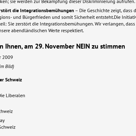
rken; sie werden zur Bekämpfung dieser Diskriminierung aufrufen.
zerstört die Integrationsbemühungen
– Die Geschichte zeigt, dass 
gions- und Bürgerfrieden und somit Sicherheit entsteht.Die Initiat
il: Sie zerstört die Integrationsbemühungen. Wir verlangen, dass 
unsere abendländischen Werte respektiert.
n Ihnen, am 29. November
NEIN
zu stimmen
r 2009
im Bild)
der Schweiz
Die Liberalen
chweiz
lay
chweiz