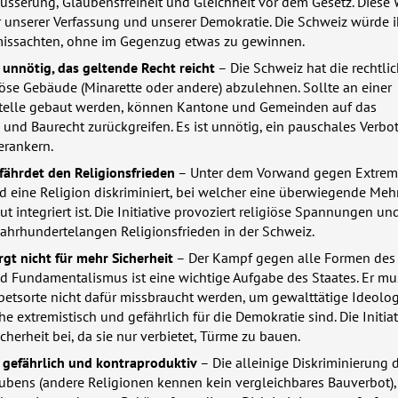
usserung, Glaubensfreiheit und Gleichheit vor dem Gesetz. Diese 
r unserer Verfassung und unserer Demokratie. Die Schweiz würde i
missachten, ohne im Gegenzug etwas zu gewinnen.
st unnötig, das geltende Recht reicht
– Die Schweiz hat die rechtli
giöse Gebäude (Minarette oder andere) abzulehnen. Sollte an einer
telle gebaut werden, können Kantone und Gemeinden auf das
nd Baurecht zurückgreifen. Es ist unnötig, ein pauschales Verbot
erankern.
efährdet den Religionsfrieden
– Unter dem Vorwand gegen Extrem
d eine Religion diskriminiert, bei welcher eine überwiegende Mehr
 integriert ist. Die Initiative provoziert religiöse Spannungen un
jahrhundertelangen Religionsfrieden in der Schweiz.
orgt nicht für mehr Sicherheit
– Der Kampf gegen alle Formen des
 Fundamentalismus ist eine wichtige Aufgabe des Staates. Er mu
betsorte nicht dafür missbraucht werden, um gewalttätige Ideolo
he extremistisch und gefährlich für die Demokratie sind. Die Initiat
icherheit bei, da sie nur verbietet, Türme zu bauen.
st gefährlich und kontraproduktiv
– Die alleinige Diskriminierung 
ubens (andere Religionen kennen kein vergleichbares Bauverbot),