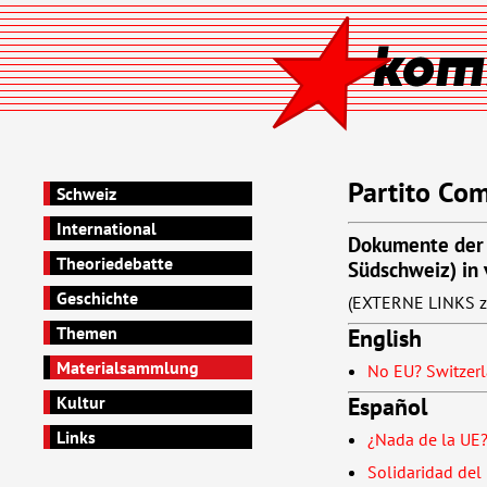
Partito Com
Schweiz
International
Dokumente der 
Theoriedebatte
Südschweiz) in
Geschichte
(EXTERNE LINKS zu
Themen
English
Materialsammlung
No EU? Switzerl
Español
Kultur
Links
¿Nada de la UE?
Solidaridad del