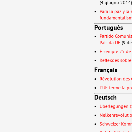
(4 giugno 2014)
Para la páz y la
fundamentalismo 
Português
Partido Comuni
Pais da UE
(9 de
É sempre 25 de 
Reflexões sobr
Français
Révolution des O
L’UE ferme la po
Deutsch
Überlegungen z
Nelkenrevolutio
Schweizer Komm