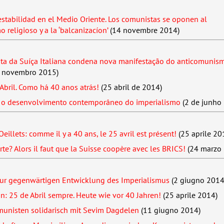
 estabilidad en el Medio Oriente. Los comunistas se oponen al
religioso y a la ‘balcanizacíon’
(14 novembre 2014)
sta da Suíça Italiana condena nova manifestação do anticomuni
 novembro 2015)
Abril. Como há 40 anos atrás!
(25 abril de 2014)
e o desenvolvimento contemporâneo do imperialismo
(2 de junho
eillets: comme il y a 40 ans, le 25 avril est présent!
(25 aprile 20
rte? Alors il faut que la Suisse coopère avec les
BRICS
!
(24 marzo
ur gegenwärtigen Entwicklung des Imperialismus
(2 giugno 2014
n: 25 de Abril sempre. Heute wie vor 40 Jahren!
(25 aprile 2014)
unisten solidarisch mit Sevim Dagdelen
(11 giugno 2014)