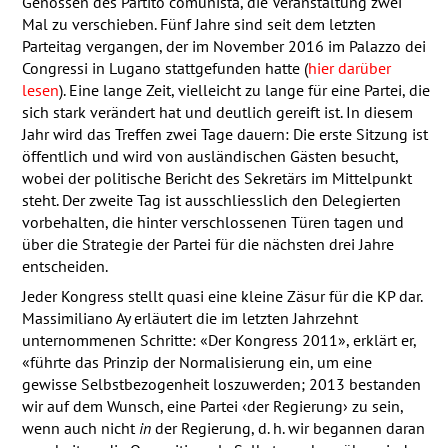
Genossen des Partito comunista, die Veranstaltung zwei
Mal zu verschieben. Fünf Jahre sind seit dem letzten
Parteitag vergangen, der im November 2016 im Palazzo dei
Congressi in Lugano stattgefunden hatte (
hier darüber
lesen
). Eine lange Zeit, vielleicht zu lange für eine Partei, die
sich stark verändert hat und deutlich gereift ist. In diesem
Jahr wird das Treffen zwei Tage dauern: Die erste Sitzung ist
öffentlich und wird von ausländischen Gästen besucht,
wobei der politische Bericht des Sekretärs im Mittelpunkt
steht. Der zweite Tag ist ausschliesslich den Delegierten
vorbehalten, die hinter verschlossenen Türen tagen und
über die Strategie der Partei für die nächsten drei Jahre
entscheiden.
Jeder Kongress stellt quasi eine kleine Zäsur für die KP dar.
Massimiliano Ay erläutert die im letzten Jahrzehnt
unternommenen Schritte: «Der Kongress 2011», erklärt er,
«führte das Prinzip der Normalisierung ein, um eine
gewisse Selbstbezogenheit loszuwerden; 2013 bestanden
wir auf dem Wunsch, eine Partei ‹der Regierung› zu sein,
wenn auch nicht
in
der Regierung, d. h. wir begannen daran