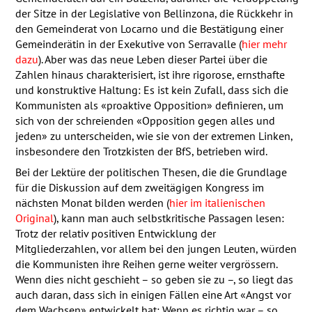
der Sitze in der Legislative von Bellinzona, die Rückkehr in
den Gemeinderat von Locarno und die Bestätigung einer
Gemeinderätin in der Exekutive von Serravalle (
hier mehr
dazu
). Aber was das neue Leben dieser Partei über die
Zahlen hinaus charakterisiert, ist ihre rigorose, ernsthafte
und konstruktive Haltung: Es ist kein Zufall, dass sich die
Kommunisten als «proaktive Opposition» definieren, um
sich von der schreienden «Opposition gegen alles und
jeden» zu unterscheiden, wie sie von der extremen Linken,
insbesondere den Trotzkisten der BfS, betrieben wird.
Bei der Lektüre der politischen Thesen, die die Grundlage
für die Diskussion auf dem zweitägigen Kongress im
nächsten Monat bilden werden (
hier im italienischen
Original
), kann man auch selbstkritische Passagen lesen:
Trotz der relativ positiven Entwicklung der
Mitgliederzahlen, vor allem bei den jungen Leuten, würden
die Kommunisten ihre Reihen gerne weiter vergrössern.
Wenn dies nicht geschieht – so geben sie zu –, so liegt das
auch daran, dass sich in einigen Fällen eine Art «Angst vor
dem Wachsen» entwickelt hat: Wenn es richtig war – so