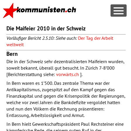
Die Maifeier 2010 in der Schweiz
Vorläufiger Bericht 2.5.10: Siehe auch:
Der Tag der Arbeit
weltweit
Bern
Die in der Schweiz sehr dezentralisierten Maifeiern wurden,
soweit bekannt, überall gut besucht. In Zürich 7-8’000
[Berichterstattung siehe:
vorwärts.ch
].
In Bern waren es 1’500. Das zentrale Thema war der
Antikapitalismus, zugespitzt auf den Kampf gegen das
Finanzkapital und gegen die Krisenpolitik der Regierungen,
welche vor zwei Jahren die Bankdefizite vergoldet hatten
und nun den Völkern die Rechnung präsentieren:
Entlassung, Arbeitslosigkeit und Armut.
In Bern hielt Gewerkschaftspräsident Paul Rechsteiner eine
kämpferische Rede, die seinem guten Ruf in der