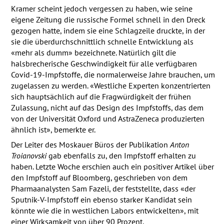
Kramer scheint jedoch vergessen zu haben, wie seine
eigene Zeitung die russische Formel schnell in den Dreck
gezogen hatte, indem sie eine Schlagzeile druckte, in der
sie die überdurchschnittlich schnelle Entwicklung als
«mehr als dumm» bezeichnete. Natürlich gilt die
halsbrecherische Geschwindigkeit für alle verfügbaren
Covid-19-Impfstoffe, die normalerweise Jahre brauchen, um
zugelassen zu werden. «Westliche Experten konzentrierten
sich hauptsächlich auf die Fragwürdigkeit der frühen
Zulassung, nicht auf das Design des Impfstoffs, das dem
von der Universität Oxford und AstraZeneca produzierten
ähnlich ist», bemerkte er.
Der Leiter des Moskauer Büros der Publikation
Anton
Troianovski
gab ebenfalls zu, den Impfstoff erhalten zu
haben. Letzte Woche erschien auch ein positiver Artikel über
den Impfstoff auf Bloomberg, geschrieben von dem
Pharma­analysten Sam Fazeli, der feststellte, dass «der
Sputnik-V-Impfstoff ein ebenso starker Kandidat sein
könnte wie die in westlichen Labors entwickelten», mit
einer Wirksamkeit von über 90 Prozent.