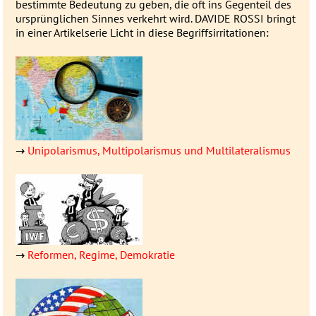
be­stimmte Be­deu­­tung zu geben, die oft ins Gegen­­teil des
ur­sprüng­­lichen Sin­nes ver­­kehrt wird. DAVIDE ROSSI bringt
in einer Artikel­serie Licht in diese Be­griffs­ir­ri­ta­tionen:
→
Unipolarismus, Multipolarismus und Multilateralismus
→
Reformen, Regime, Demokratie