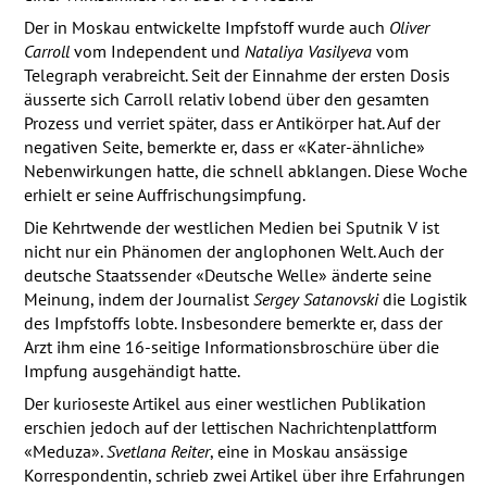
Der in Moskau entwickelte Impfstoff wurde auch
Oliver
Carroll
vom Independent und
Nataliya Vasilyeva
vom
Telegraph verabreicht. Seit der Einnahme der ersten Dosis
äusserte sich Carroll relativ lobend über den gesamten
Prozess und verriet später, dass er Antikörper hat. Auf der
negativen Seite, bemerkte er, dass er «Kater-ähnliche»
Nebenwirkungen hatte, die schnell abklangen. Diese Woche
erhielt er seine Auffrischungsimpfung.
Die Kehrtwende der westlichen Medien bei Sputnik V ist
nicht nur ein Phänomen der anglophonen Welt. Auch der
deutsche Staatssender «Deutsche Welle» änderte seine
Meinung, indem der Journalist
Sergey Satanovski
die Logistik
des Impfstoffs lobte. Insbesondere bemerkte er, dass der
Arzt ihm eine 16-seitige Informationsbroschüre über die
Impfung ausgehändigt hatte.
Der kurioseste Artikel aus einer westlichen Publikation
erschien jedoch auf der lettischen Nachrichtenplattform
«Meduza».
Svetlana Reiter
, eine in Moskau ansässige
Korrespondentin, schrieb zwei Artikel über ihre Erfahrungen