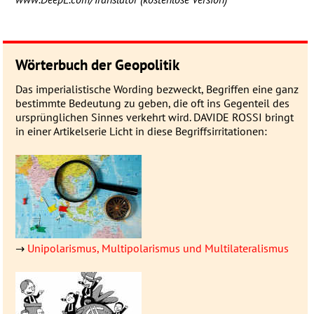
Wörterbuch der Geopolitik
Das imperialistische Wording be­zweckt, Be­grif­fen eine ganz
be­stimmte Be­deu­­tung zu geben, die oft ins Gegen­­teil des
ur­sprüng­­lichen Sin­nes ver­­kehrt wird. DAVIDE ROSSI bringt
in einer Artikel­serie Licht in diese Be­griffs­ir­ri­ta­tionen:
→
Unipolarismus, Multipolarismus und Multilateralismus