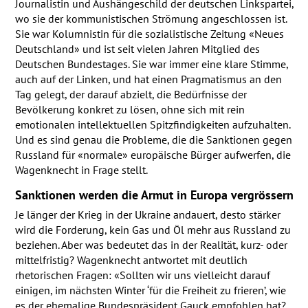
Journalistin und Aushängeschild der deutschen Linkspartei,
wo sie der kommunistischen Strömung angeschlossen ist.
Sie war Kolumnistin für die sozialistische Zeitung «Neues
Deutschland» und ist seit vielen Jahren Mitglied des
Deutschen Bundestages. Sie war immer eine klare Stimme,
auch auf der Linken, und hat einen Pragmatismus an den
Tag gelegt, der darauf abzielt, die Bedürfnisse der
Bevölkerung konkret zu lösen, ohne sich mit rein
emotionalen intellektuellen Spitzfindigkeiten aufzuhalten.
Und es sind genau die Probleme, die die Sanktionen gegen
Russland für «normale» europäische Bürger aufwerfen, die
Wagenknecht in Frage stellt.
Sanktionen werden die Armut in Europa vergrössern
Je länger der Krieg in der Ukraine andauert, desto stärker
wird die Forderung, kein Gas und Öl mehr aus Russland zu
beziehen. Aber was bedeutet das in der Realität, kurz- oder
mittelfristig? Wagenknecht antwortet mit deutlich
rhetorischen Fragen: «Sollten wir uns vielleicht darauf
einigen, im nächsten Winter ‘für die Freiheit zu frieren’, wie
es der ehemalige Bundespräsident Gauck empfohlen hat?