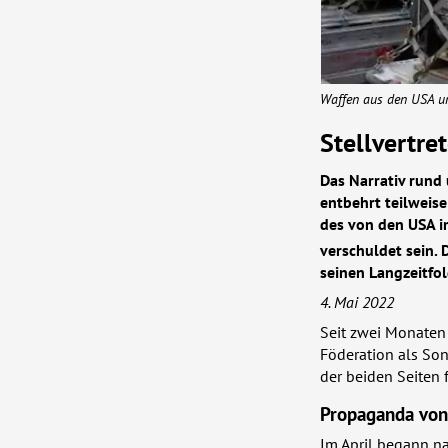
Waffen aus den
USA
un
Stellvertre
Das Narrativ rund 
entbehrt teilweise
des von den
USA
i
verschuldet sein. 
seinen Langzeitfo
4. Mai 2022
Seit zwei Monaten 
Föderation als Son
der beiden Seiten f
Propaganda von
Im April begann n