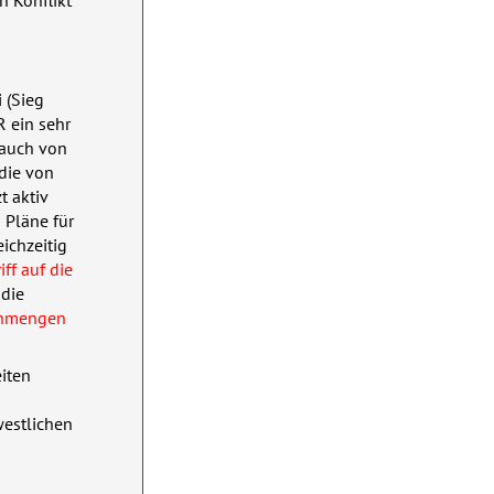
 (Sieg
 ein sehr
 auch von
 die von
t aktiv
 Pläne für
eichzeitig
ff auf die
 die
henmengen
iten
westlichen