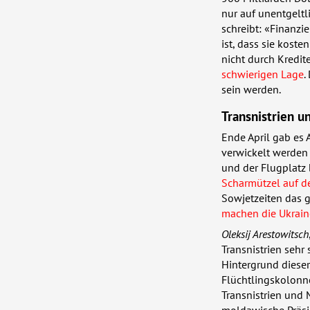
nur auf unentgeltl
schreibt: «Finanzi
ist, dass sie koste
nicht durch Kredit
schwierigen Lage
.
sein werden.
Transnistrien 
Ende April gab es 
verwickelt werden
und der Flugplatz
Scharmützel auf d
Sowjetzeiten das g
machen die Ukraine
Oleksij Arestowitsch
Transnistrien sehr
Hintergrund dieser
Flüchtlingskolonne
Transnistrien und
moldawische Präsid