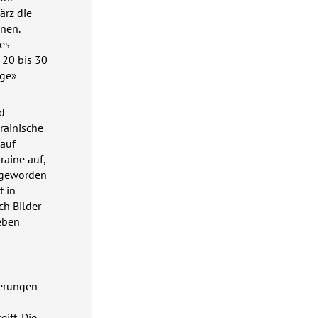
ärz die
nen.
es
r 20 bis 30
ege»
nd
rainische
 auf
raine auf,
e geworden
t in
ch Bilder
eben
derungen
ift. Die