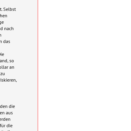
. Selbst
chen
ge
nd nach
h
n das
ie
and, so
llar an
 zu
skieren,
rden die
zen aus
werden
für die