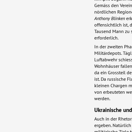
Gemäss den Verein
nördlichen Regione
Anthony Blinken
erk
offensichtlich ist,
Tausend Mann zu s
erforderlich.
In der zweiten Pha
Militärdepots. Täg
Luftabwehr schiess
Wohnhäuser fallen.
da ein Grossteil d
ist. Da russische 
kleinen Chargen mi
von erbeuteten we
werden.
Ukrainische und
Auch in der Rheto
ergeben. Natürlich
militärische Ziele 