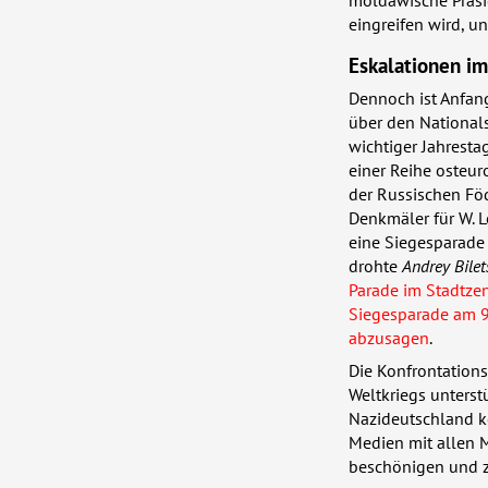
eingreifen wird, u
Eskalationen i
Dennoch ist Anfang
über den Nationals
wichtiger Jahresta
einer Reihe osteur
der Russischen Föd
Denkmäler für W. 
eine Siegesparade 
drohte
Andrey Bilet
Parade im Stadtze
Siegesparade am 9
abzusagen
.
Die Konfrontations
Weltkriegs unterst
Nazideutschland ko
Medien mit allen M
beschönigen und zu