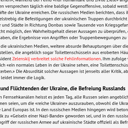
n versprechen täglich eine baldige Gegenoffensive, sobald westl
räfte der Ukraine erreichen. Die russischen Medien berichten, dass 
lstrebig die Befestigungen der ukrainischen Truppen durchbricht
er und Städte in Richtung Donbas sowie Tausende von Kriegsgef
icht möglich, den Wahrheitsgehalt dieser Aussagen zu überprüfen,
 haben, die Ergebnisse von Angriffen oder Truppenbewegungen zu 
 die ukrainischen Medien, weitere absurde Behauptungen über di
tellen, die angeblich sogar Toilettenschüsseln aus eroberten Hä
äsident
Zelenskij verbreitet solche Fehlinformationen
. Ihm zufolge
ch «ein normales Leben in der Ukraine sehen, eine Toilettenschüs
erben.» Die Absurdität solcher Aussagen ist jenseits aller Kritik, ab
leidet immer die Logik.
 und Flüchtenden der Ukraine, die Befreiung Russlands
n Fernsehkanälen heisst es jeden Tag, alle Russen seien angeblic
men seien, um die «reiche Ukraine» auszurauben, obwohl die Ukra
te Land Europas ist. In den russischen Medien hingegen wird beton
lk zu «Geiseln einer Nazi-Bande» geworden sei, und in den russi
griff der russischen Armee auf ukrainische Städte offiziell als Bef