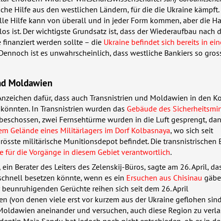
iche Hilfe aus den westlichen Ländern, für die die Ukraine kämpft.
elle Hilfe kann von überall und in jeder Form kommen, aber die H
nlos ist. Der wichtigste Grundsatz ist, dass der Wiederaufbau nach
e finanziert werden sollte – die
Ukraine befindet sich bereits in ein
 Dennoch ist es unwahrscheinlich, dass westliche Bankiers so gro
und Moldawien
Anzeichen dafür, dass auch Transnistrien und Moldawien in den Ko
 könnten. In Transnistrien wurden das
Gebäude des Sicherheitsmin
 beschossen, zwei Fernsehtürme wurden in die Luft gesprengt, da
em Gelände eines Militärlagers im Dorf Kolbasnaya
, wo sich seit
rösste militärische Munitionsdepot befindet. Die transnistrischen
 für die Vorgänge in diesem Gebiet verantwortlich
.
, ein Berater des Leiters des Zelenskij-Büros, sagte am 26. April, d
 schnell besetzen könnte, wenn es ein
Ersuchen aus Chisinau
gäbe
 beunruhigenden Gerüchte reihen sich seit dem 26. April
n (von denen viele erst vor kurzem aus der Ukraine geflohen sind
 Moldawien aneinander und versuchen, auch diese Region zu verla
entin Maia Sandu hat jedoch noch nicht entschieden, ob er in de