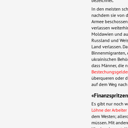
bezeichnet.
In den meisten sc
nachdem sie von d
Armee beschossen. 
verlassen weiterhi
Moldawien und aus
Russland und Weis
Land verlassen. Da
Binnenmigranten, d
ukrainischen Behör
dass Männer, die 
Bestechungsgelder
überqueren oder d
auf dem Weg nach 
«Finanzspritzen
Es gibt nur noch 
Löhne der Arbeiter
dem Westen; allerd
müssen. Mit andere