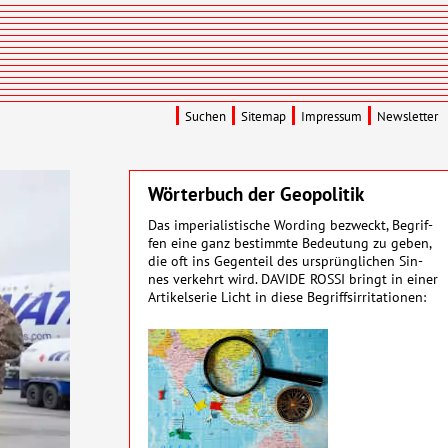
Suchen
Sitemap
Impressum
Newsletter
Wörterbuch der Geopolitik
Das imperialistische Wording be­zweckt, Be­grif­
fen eine ganz be­stimmte Be­deu­­tung zu geben,
die oft ins Gegen­­teil des ur­sprüng­­lichen Sin­
nes ver­­kehrt wird. DAVIDE ROSSI bringt in einer
Artikel­serie Licht in diese Be­griffs­ir­ri­ta­tionen: