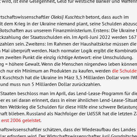
t wird, ist eine Gelegenheit, Geld für westliche Banker und Waffen
rtschaftswissenschaftler
Oleksij Kuschtsch
betont, dass auch im
dem Krieg in der Ukraine niemand plant, seine Schulden abzusc
Botschaften aus unserem Finanzministerium. Erstens: Die Ukraine tr
kzahlung der Staatsschulden ein. Im April-Juni 2022 werden 167
zahlen sein. Zweitens: Im Rahmen der Haushaltskrise müssen die
 Mai überprüft werden. Nach normaler Logik ergibt die Kombinati
m zweiten Punkt die einzig richtige Antwort: eine Umschuldung.
Krieg = höhere Gewalt. Wenn die Menschen nirgendwo leben könne
ch nur ein Minimum an Produkten zu kaufen, werden
die Schulde
ut Kuschtsch hat die Ukraine im März 3,5 Milliarden Dollar vom
IW
 und muss nun 5 Milliarden Dollar zurückzahlen.
 Staaten beschloss man im April, das Lend-Lease-Programm für di
r es sei daran erinnert, dass in einer ähnlichen Lend-Lease-Situat
en Weltkrieg die Schulden für diese Hilfe eine schwere Belastung
haft blieben. Russland als Nachfolger der UdSSR hat die letzten
n
erst 2006 geleistet
.
haftswissenschaftler schätzen, dass der Wiederaufbau des Landes
lar erfordern wird. Der Wirtschaftswissenschafter
Jurij Gorodnitsch