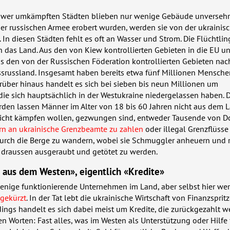
hwer umkämpften Städten blieben nur wenige Gebäude unversehrt
er russischen Armee erobert wurden, werden sie von der ukrainis
In diesen Städten fehlt es oft an Wasser und Strom. Die Flüchtlin
n das Land. Aus den von Kiew kontrollierten Gebieten in die EU u
 den von der Russischen Föderation kontrollierten Gebieten nac
srussland. Insgesamt haben bereits etwa fünf Millionen Mensche
rüber hinaus handelt es sich bei sieben bis neun Millionen um
ie sich hauptsächlich in der Westukraine niedergelassen haben. D
den lassen Männer im Alter von 18 bis 60 Jahren nicht aus dem L
nicht kämpfen wollen, gezwungen sind, entweder Tausende von Do
n an ukrainische Grenzbeamte zu zahlen
oder illegal Grenzflüsse
urch die Berge zu wandern, wobei sie Schmuggler anheuern und ri
draussen ausgeraubt und getötet zu werden.
 aus dem Westen», eigentlich «Kredite»
wenige funktionierende Unternehmen im Land, aber selbst hier we
 gekürzt
. In der Tat lebt die ukrainische Wirtschaft von Finanzsprit
ings handelt es sich dabei meist um Kredite, die zurückgezahlt 
n Worten: Fast alles, was im Westen als Unterstützung oder Hilfe 