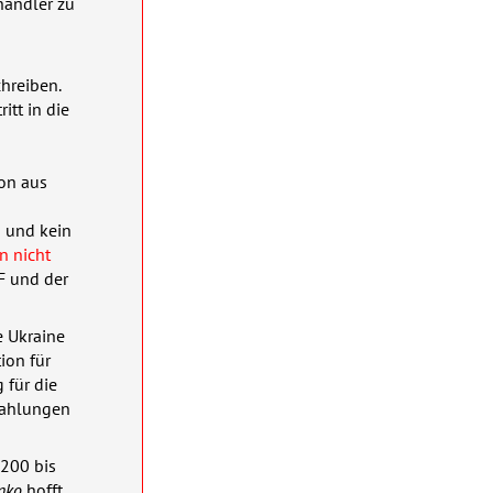
händler zu
hreiben.
itt in die
on aus
n und kein
n nicht
F
und der
e Ukraine
ion für
 für die
 Zahlungen
 200 bis
enko
hofft