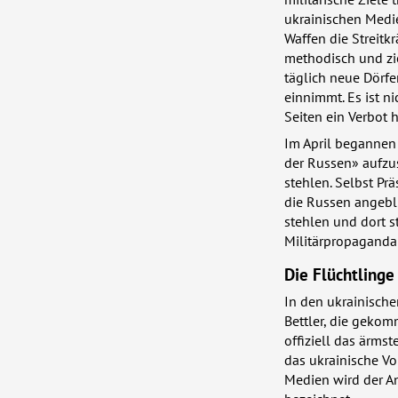
ukrainischen Medie
Waffen die Streitk
methodisch und zie
täglich neue Dörf
einnimmt. Es ist n
Seiten ein Verbot
Im April begannen
der Russen» aufzus
stehlen. Selbst Pr
die Russen angebli
stehlen und dort st
Militärpropaganda 
Die Flüchtlinge
In den ukrainische
Bettler, die gekom
offiziell das ärms
das ukrainische Vo
Medien wird der An