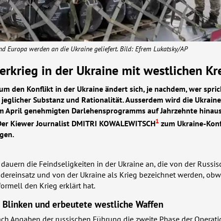
d Europa werden an die Ukraine geliefert. Bild: Efrem Lukatsky/AP
terkrieg in der Ukraine mit westlichen Kr
um den Konflikt in der Ukraine ändert sich, je nachdem, wer spric
 jeglicher Substanz und Rationalität. Ausserdem wird die Ukrain
m April genehmigten Darlehensprogramms auf Jahrzehnte hinau
1
Der Kiewer Journalist
DMITRI
KOWALEWITSCH
zum Ukraine-Konf
lgen.
dauern die Feindseligkeiten in der Ukraine an, die von der Russi
dereinsatz und von der Ukraine als Krieg bezeichnet werden, obw
ormell den Krieg erklärt hat.
 Blinken und erbeutete westliche Waffen
ach Angaben der russischen Führung die zweite Phase der Operati