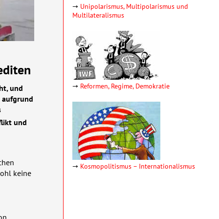
→
Unipolarismus, Multipolarismus und
Multilateralismus
editen
→
Reformen, Regime, Demokratie
ht, und
e aufgrund
s
likt und
schen
→
Kosmopolitismus – Inter­natio­nalismus
ohl keine
on.