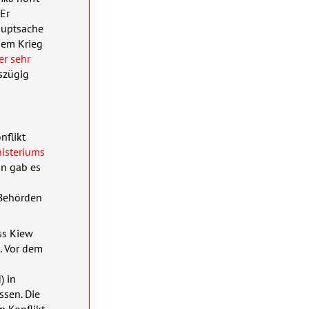
 Er
auptsache
 dem Krieg
er sehr
sszügig
nflikt
isteriums
nn gab es
 Behörden
ass Kiew
. Vor dem
) in
ssen. Die
n Konflikt