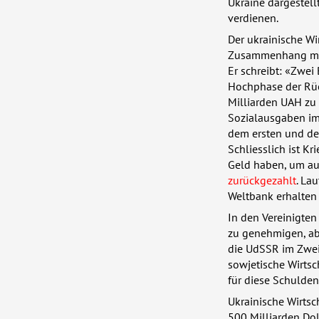
Ukraine dargestell
verdienen.
Der ukrainische Wi
Zusammenhang mit 
Er schreibt: «Zwei 
Hochphase der Rüc
Milliarden
UAH
zu 
Sozialausgaben im
dem ersten und de
Schliesslich ist 
Geld haben, um au
zurückgezahlt
. La
Weltbank erhalten
In den Vereinigten
zu genehmigen, abe
die UdSSR im Zweit
sowjetische Wirtsc
für diese Schulde
Ukrainische Wirtsc
500 Milliarden Dol