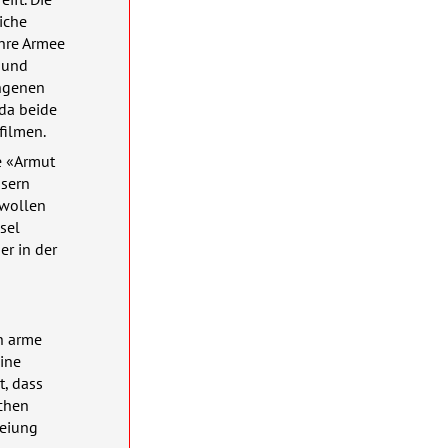
iche
ihre Armee
 und
angenen
 da beide
filmen.
e «Armut
usern
 wollen
sel
er in der
h arme
ine
t, dass
schen
reiung