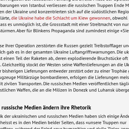
barungen von Istanbul verliessen die russischen Truppen Ende M
n der Ukraine und konzentrierten sich auf die südöstlichen Regio
lärte,
die Ukraine habe die Schlacht um Kiew gewonnen
, obwohl 
 dass es unmöglich ist, die Grossstadt mit einer Streitmacht von nu
türmen. Aber für Blinkens Propaganda sind zumindest einige «Si
se ihrer Operation zerstörten die Russen gezielt Treibstofflager u
lich gab es in der gesamten Ukraine Luftangriffswarnungen. Die uk
t einen Teil der Raketen ab, deren explodierende Bruchstücke oft
 Gleichzeitig stockt der Westen seine Waffenlieferungen an die Uk
er bisherigen Lieferungen entweder zerstört oder zu einer Trophä
Flugzeuge Militärzüge bombardieren, erfolgen die Lieferungen meis
t zivilen Transporten. Die russischen Medien veröffentlichen tägli
stlichen Waffen, die an die Milizen in Donezk und Luhansk überg
 russische Medien ändern ihre Rhetorik
rik der ukrainischen und russischen Medien haben sich einige Än
 heisst es in den Medien beider Seiten, dass «unsere Truppen nur
treffen», während der Feind «nur humanitäre und zivile Ziele» angre