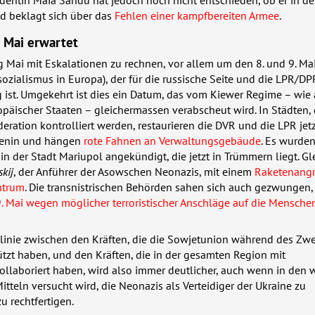
nd beklagt sich über das
Fehlen einer kampfbereiten Armee
.
m Mai erwartet
 Mai mit Eskalationen zu rechnen, vor allem um den 8. und 9. Mai
ozialismus in Europa), der für die russische Seite und die
LPR
/DPR
g ist. Umgekehrt ist dies ein Datum, das vom Kiewer Regime – wie
opäischer Staaten – gleichermassen verabscheut wird. In Städten,
eration kontrolliert werden, restaurieren die
DVR
und die
LPR
jetz
Lenin und hängen
rote Fahnen an Verwaltungsgebäude
. Es wurden
in der Stadt Mariupol angekündigt, die jetzt in Trümmern liegt. Gl
skij
, der Anführer der Asowschen Neonazis, mit einem
Raketenangri
ntrum
. Die transnistrischen Behörden sahen sich auch gezwungen,
. Mai wegen möglicher terroristischer Anschläge auf die Mensc
linie zwischen den Kräften, die die Sowjetunion während des Zwe
ützt haben, und den Kräften, die in der gesamten Region mit
llaboriert haben, wird also immer deutlicher, auch wenn in den 
itteln versucht wird, die Neonazis als Verteidiger der Ukraine zu
 rechtfertigen.