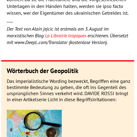
Unterlagen in den Händen halten, werden sie ipso facto
wissen, wer der Eigentümer des ukrainischen Getreides ist.
___
Der Text von Alain jejcic ist erstmals am 3. August im
marxistischen Blog
La Librairie tropiques
erschienen. Übersetzt
mit www.DeepL.com/Translator (kostenlose Version).
Wörterbuch der Geopolitik
Das imperialistische Wording be­zweckt, Be­grif­fen eine ganz
be­stimmte Be­deu­­tung zu geben, die oft ins Gegen­­teil des
ur­sprüng­­lichen Sin­nes ver­­kehrt wird. DAVIDE ROSSI bringt
in einer Artikel­serie Licht in diese Be­griffs­ir­ri­ta­tionen: