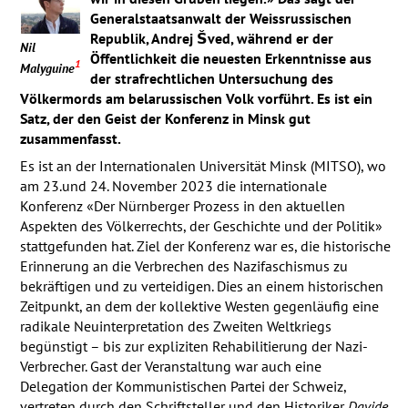
Generalstaatsanwalt der Weissrussischen
Republik, Andrej Šved, während er der
Nil
Öffentlichkeit die neuesten Erkenntnisse aus
1
Malyguine
der strafrechtlichen Untersuchung des
Völkermords am belarussischen Volk vorführt. Es ist ein
Satz, der den Geist der Konferenz in Minsk gut
zusammenfasst.
Es ist an der Internationalen Universität Minsk (
MITSO
), wo
am 23.und 24. November 2023 die internationale
Konferenz «Der Nürnberger Prozess in den aktuellen
Aspekten des Völkerrechts, der Geschichte und der Politik»
stattgefunden hat. Ziel der Konferenz war es, die historische
Erinnerung an die Verbrechen des Nazifaschismus zu
bekräftigen und zu verteidigen. Dies an einem historischen
Zeitpunkt, an dem der kollektive Westen gegenläufig eine
radikale Neuinterpretation des Zweiten Weltkriegs
begünstigt – bis zur expliziten Rehabilitierung der Nazi-
Verbrecher. Gast der Veranstaltung war auch eine
Delegation der Kommunistischen Partei der Schweiz,
vertreten durch den Schriftsteller und den Historiker
Davide