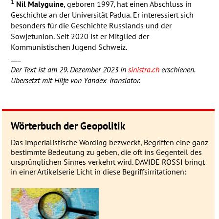
1
Nil Malyguine
, geboren 1997, hat einen Abschluss in
Geschichte an der Universität Padua. Er interessiert sich
besonders für die Geschichte Russlands und der
Sowjetunion. Seit 2020 ist er Mitglied der
Kommunistischen Jugend Schweiz.
___
Der Text ist am 29. Dezember 2023 in
sinistra.ch
erschienen.
Übersetzt mit Hilfe von Yandex Translator.
Wörterbuch der Geopolitik
Das imperialistische Wording be­zweckt, Be­grif­fen eine ganz
be­stimmte Be­deu­­tung zu geben, die oft ins Gegen­­teil des
ur­sprüng­­lichen Sin­nes ver­­kehrt wird. DAVIDE ROSSI bringt
in einer Artikel­serie Licht in diese Be­griffs­ir­ri­ta­tionen: