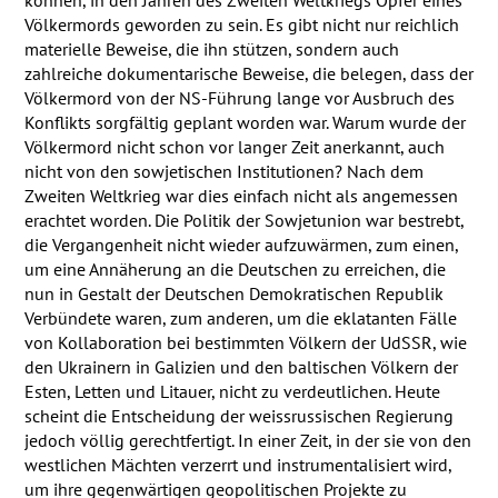
können, in den Jahren des Zweiten Weltkriegs Opfer eines
Völkermords geworden zu sein. Es gibt nicht nur reichlich
materielle Beweise, die ihn stützen, sondern auch
zahlreiche dokumentarische Beweise, die belegen, dass der
Völkermord von der NS-Führung lange vor Ausbruch des
Konflikts sorgfältig geplant worden war. Warum wurde der
Völkermord nicht schon vor langer Zeit anerkannt, auch
nicht von den sowjetischen Institutionen? Nach dem
Zweiten Weltkrieg war dies einfach nicht als angemessen
erachtet worden. Die Politik der Sowjetunion war bestrebt,
die Vergangenheit nicht wieder aufzuwärmen, zum einen,
um eine Annäherung an die Deutschen zu erreichen, die
nun in Gestalt der Deutschen Demokratischen Republik
Verbündete waren, zum anderen, um die eklatanten Fälle
von Kollaboration bei bestimmten Völkern der UdSSR, wie
den Ukrainern in Galizien und den baltischen Völkern der
Esten, Letten und Litauer, nicht zu verdeutlichen. Heute
scheint die Entscheidung der weissrussischen Regierung
jedoch völlig gerechtfertigt. In einer Zeit, in der sie von den
westlichen Mächten verzerrt und instrumentalisiert wird,
um ihre gegenwärtigen geopolitischen Projekte zu