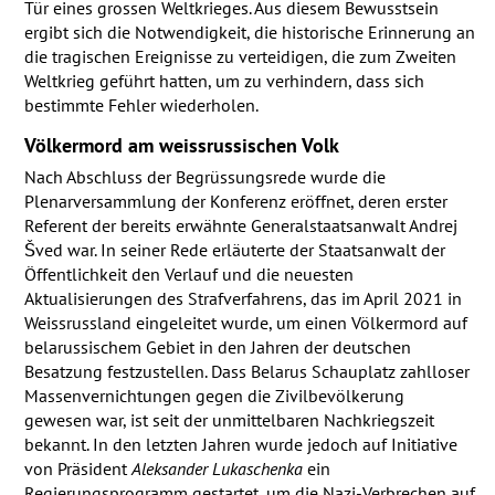
Tür eines grossen Weltkrieges. Aus diesem Bewusstsein
ergibt sich die Notwendigkeit, die historische Erinnerung an
die tragischen Ereignisse zu verteidigen, die zum Zweiten
Weltkrieg geführt hatten, um zu verhindern, dass sich
bestimmte Fehler wiederholen.
Völkermord am weissrussischen Volk
Nach Abschluss der Begrüssungsrede wurde die
Plenarversammlung der Konferenz eröffnet, deren erster
Referent der bereits erwähnte Generalstaatsanwalt Andrej
Šved war. In seiner Rede erläuterte der Staatsanwalt der
Öffentlichkeit den Verlauf und die neuesten
Aktualisierungen des Strafverfahrens, das im April 2021 in
Weissrussland eingeleitet wurde, um einen Völkermord auf
belarussischem Gebiet in den Jahren der deutschen
Besatzung festzustellen. Dass Belarus Schauplatz zahlloser
Massenvernichtungen gegen die Zivilbevölkerung
gewesen war, ist seit der unmittelbaren Nachkriegszeit
bekannt. In den letzten Jahren wurde jedoch auf Initiative
von Präsident
Aleksander Lukaschenka
ein
Regierungsprogramm gestartet, um die Nazi-Verbrechen auf