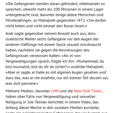
«Die Gefangenen werden daran gehindert, miteinander zu
sprechen, obwohl mehr als 100 Personen in einem Lager
untergebracht sind, darunter einige ältere Menschen und
Minderjährige», so Mahajneh gegenüber +972. «Sie dürfen
nicht beten und nicht einmal den Koran lesen.»
Arab sagte gegenüber seinem Anwalt auch aus, dass
israelische Wärter sechs Gefangene vor den Augen der
anderen Häftlinge mit einem Stock sexuell missbraucht
haben, nachdem sie gegen die Anordnungen des
Gefängnisses verstossen hatten. «Als er von
Vergewaltigungen sprach, fragte ich ihn: ‹Muhammad, du
bist Journalist, bist du dir da sicher?›» erzählte Mahajneh.
«Aber er sagte, er habe es mit eigenen Augen gesehen und
dass das, was er mir erzählte, nur ein kleiner Teil dessen sei,
was dort passiere.»
Mehrere Medien, darunter
CNN
und die
New York Times
,
haben über Fälle von Vergewaltigung und sexueller
Nötigung in Sde Teiman berichtet. In einem Video, das
Anfang dieser Woche in den sozialen Medien kursierte,
sagte ein palästinensischer Gefangener, der vor kurzem aus