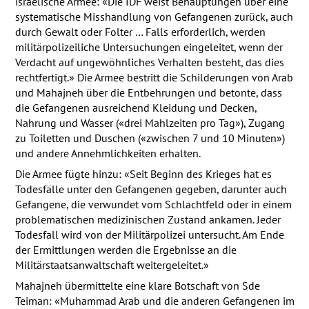
israelische Armee: «Die
IDF
weist Behauptungen über eine
systematische Misshandlung von Gefangenen zurück, auch
durch Gewalt oder Folter … Falls erforderlich, werden
militärpolizeiliche Untersuchungen eingeleitet, wenn der
Verdacht auf ungewöhnliches Verhalten besteht, das dies
rechtfertigt.» Die Armee bestritt die Schilderungen von Arab
und Mahajneh über die Entbehrungen und betonte, dass
die Gefangenen ausreichend Kleidung und Decken,
Nahrung und Wasser («drei Mahlzeiten pro Tag»), Zugang
zu Toiletten und Duschen («zwischen 7 und 10 Minuten»)
und andere Annehmlichkeiten erhalten.
Die Armee fügte hinzu: «Seit Beginn des Krieges hat es
Todesfälle unter den Gefangenen gegeben, darunter auch
Gefangene, die verwundet vom Schlachtfeld oder in einem
problematischen medizinischen Zustand ankamen. Jeder
Todesfall wird von der Militärpolizei untersucht. Am Ende
der Ermittlungen werden die Ergebnisse an die
Militärstaatsanwaltschaft weitergeleitet.»
Mahajneh übermittelte eine klare Botschaft von Sde
Teiman: «Muhammad Arab und die anderen Gefangenen im