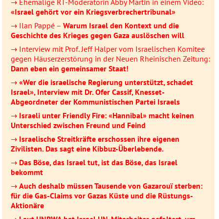
→ Ehemalige RT-Moderatorin Abby Martin in einem Video:
«Israel gehört vor ein Kriegsverbrechertribunal»
→ Ilan Pappé –
Warum Israel den Kontext und die
Geschichte des Krieges gegen Gaza auslöschen will
→ Interview mit Prof. Jeff Halper vom Israelischen Komitee
gegen Häuserzerstörung in der Neuen Rheinischen Zeitung:
Dann eben ein gemeinsamer Staat!
→
«Wer die israelische Regierung unterstützt, schadet
Israel», Interview mit Dr. Ofer Cassif, Knesset-
Abgeordneter der Kommunistischen Partei Israels
→
Israeli unter Friendly Fire: «Hannibal» macht keinen
Unterschied zwischen Freund und Feind
→
Israelische Streitkräfte erschossen ihre eigenen
Zivilisten. Das sagt eine Kibbuz-Überlebende.
→
Das Böse, das Israel tut, ist das Böse, das Israel
bekommt
→
Auch deshalb müssen Tausende von Gazarouï sterben:
für die Gas-Claims vor Gazas Küste und die Rüstungs-
Aktionäre