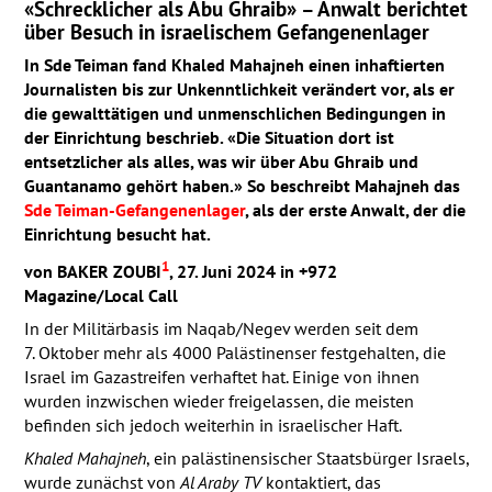
«Schrecklicher als Abu Ghraib» – Anwalt berichtet
über Besuch in israelischem Gefangenenlager
In Sde Teiman fand Khaled Mahajneh einen inhaftierten
Journalisten bis zur Unkenntlichkeit verändert vor, als er
die gewalttätigen und unmenschlichen Bedingungen in
der Einrichtung beschrieb. «Die Situation dort ist
entsetzlicher als alles, was wir über Abu Ghraib und
Guantanamo gehört haben.» So beschreibt Mahajneh das
Sde Teiman-Gefangenenlager
, als der erste Anwalt, der die
Einrichtung besucht hat.
1
von
BAKER
ZOUBI
, 27. Juni 2024 in +972
Magazine/Local Call
In der Militärbasis im Naqab/Negev werden seit dem
7. Oktober mehr als 4000 Palästinenser festgehalten, die
Israel im Gazastreifen verhaftet hat. Einige von ihnen
wurden inzwischen wieder freigelassen, die meisten
befinden sich jedoch weiterhin in israelischer Haft.
Khaled Mahajneh
, ein palästinensischer Staatsbürger Israels,
wurde zunächst von
Al Araby TV
kontaktiert, das