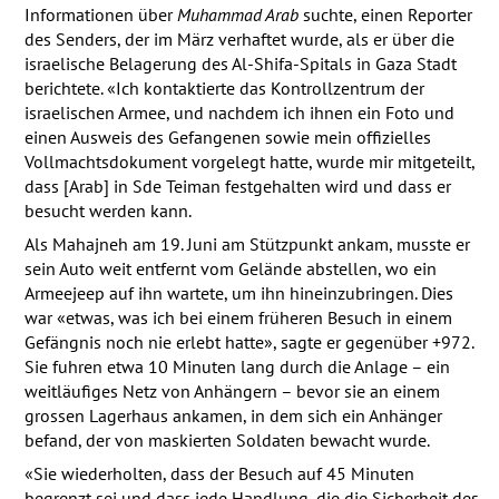
Informationen über
Muhammad Arab
suchte, einen Reporter
des Senders, der im März verhaftet wurde, als er über die
israelische Belagerung des Al-Shifa-Spitals in Gaza Stadt
berichtete. «Ich kontaktierte das Kontrollzentrum der
israelischen Armee, und nachdem ich ihnen ein Foto und
einen Ausweis des Gefangenen sowie mein offizielles
Vollmachtsdokument vorgelegt hatte, wurde mir mitgeteilt,
dass [Arab] in Sde Teiman festgehalten wird und dass er
besucht werden kann.
Als Mahajneh am 19. Juni am Stützpunkt ankam, musste er
sein Auto weit entfernt vom Gelände abstellen, wo ein
Armeejeep auf ihn wartete, um ihn hineinzubringen. Dies
war «etwas, was ich bei einem früheren Besuch in einem
Gefängnis noch nie erlebt hatte», sagte er gegenüber +972.
Sie fuhren etwa 10 Minuten lang durch die Anlage – ein
weitläufiges Netz von Anhängern – bevor sie an einem
grossen Lagerhaus ankamen, in dem sich ein Anhänger
befand, der von maskierten Soldaten bewacht wurde.
«Sie wiederholten, dass der Besuch auf 45 Minuten
begrenzt sei und dass jede Handlung, die die Sicherheit des