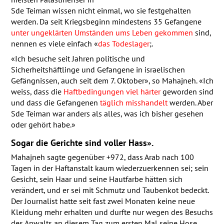
Sde Teiman wissen nicht einmal, wo sie festgehalten
werden. Da seit Kriegsbeginn mindestens 35 Gefangene
unter ungeklärten Umständen ums Leben gekommen
sind,
nennen es viele einfach «
das Todeslager
;.
«Ich besuche seit Jahren politische und
Sicherheitshäftlinge und Gefangene in israelischen
Gefängnissen, auch seit dem 7. Oktober», so Mahajneh. «Ich
weiss, dass die
Haftbedingungen viel härter
geworden sind
und dass die Gefangenen
täglich misshandelt
werden. Aber
Sde Teiman war anders als alles, was ich bisher gesehen
oder gehört habe.»
Sogar die Gerichte sind voller Hass».
Mahajneh sagte gegenüber +972, dass Arab nach 100
Tagen in der Haftanstalt kaum wiederzuerkennen sei; sein
Gesicht, sein Haar und seine Hautfarbe hätten sich
verändert, und er sei mit Schmutz und Taubenkot bedeckt.
Der Journalist hatte seit fast zwei Monaten keine neue
Kleidung mehr erhalten und durfte nur wegen des Besuchs
des Anwalts an diesem Tag zum ersten Mal seine Hose