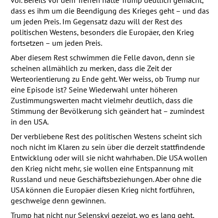
vor. Bereits vor dem Treffen hatte Trump deutlich gemacht,
dass es ihm um die Beendigung des Krieges geht – und das
um jeden Preis. Im Gegensatz dazu will der Rest des
politischen Westens, besonders die Europäer, den Krieg
fortsetzen – um jeden Preis.
Aber diesem Rest schwimmen die Felle davon, denn sie
scheinen allmählich zu merken, dass die Zeit der
Werteorientierung zu Ende geht. Wer weiss, ob Trump nur
eine Episode ist? Seine Wiederwahl unter höheren
Zustimmungswerten macht vielmehr deutlich, dass die
Stimmung der Bevölkerung sich geändert hat – zumindest
in den
USA
.
Der verbliebene Rest des politischen Westens scheint sich
noch nicht im Klaren zu sein über die derzeit stattfindende
Entwicklung oder will sie nicht wahrhaben. Die
USA
wollen
den Krieg nicht mehr, sie wollen eine Entspannung mit
Russland und neue Geschäftsbeziehungen. Aber ohne die
USA
können die Europäer diesen Krieg nicht fortführen,
geschweige denn gewinnen.
Trump hat nicht nur Selenskyj gezeigt, wo es lang geht,