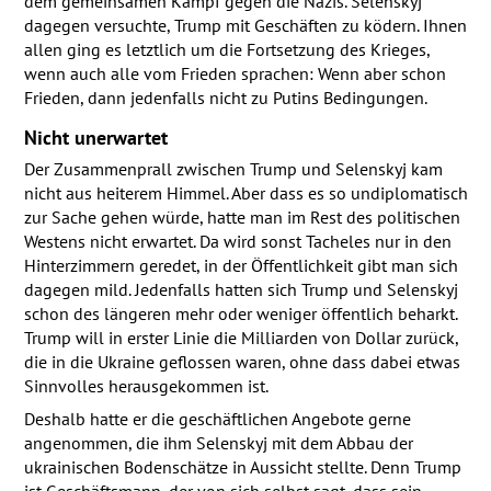
dem gemeinsamen Kampf gegen die Nazis. Selenskyj
dagegen versuchte, Trump mit Geschäften zu ködern. Ihnen
allen ging es letztlich um die Fortsetzung des Krieges,
wenn auch alle vom Frieden sprachen: Wenn aber schon
Frieden, dann jedenfalls nicht zu Putins Bedingungen.
Nicht unerwartet
Der Zusammenprall zwischen Trump und Selenskyj kam
nicht aus heiterem Himmel. Aber dass es so undiplomatisch
zur Sache gehen würde, hatte man im Rest des politischen
Westens nicht erwartet. Da wird sonst Tacheles nur in den
Hinterzimmern geredet, in der Öffentlichkeit gibt man sich
dagegen mild. Jedenfalls hatten sich Trump und Selenskyj
schon des längeren mehr oder weniger öffentlich beharkt.
Trump will in erster Linie die Milliarden von Dollar zurück,
die in die Ukraine geflossen waren, ohne dass dabei etwas
Sinnvolles herausgekommen ist.
Deshalb hatte er die geschäftlichen Angebote gerne
angenommen, die ihm Selenskyj mit dem Abbau der
ukrainischen Bodenschätze in Aussicht stellte. Denn Trump
ist Geschäftsmann, der von sich selbst sagt, dass sein