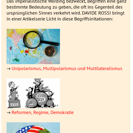
Das imperialistische Wording be­zweckt, Be­grif­fen eine ganz
be­stimmte Be­deu­­tung zu geben, die oft ins Gegen­­teil des
ur­sprüng­­lichen Sin­nes ver­­kehrt wird. DAVIDE ROSSI bringt
in einer Artikel­serie Licht in diese Be­griffs­ir­ri­ta­tionen:
→
Unipolarismus, Multipolarismus und Multilateralismus
→
Reformen, Regime, Demokratie