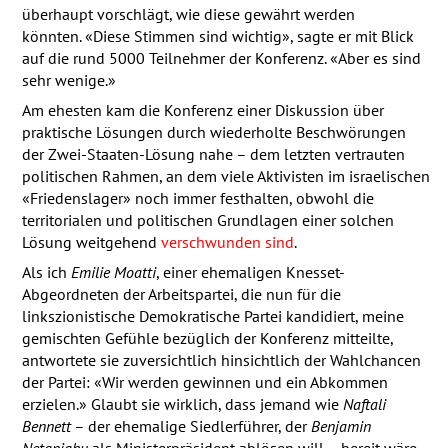
überhaupt vorschlägt, wie diese gewährt werden
könnten. «Diese Stimmen sind wichtig», sagte er mit Blick
auf die rund 5000 Teilnehmer der Konferenz. «Aber es sind
sehr wenige.»
Am ehesten kam die Konferenz einer Diskussion über
praktische Lösungen durch wiederholte Beschwörungen
der Zwei-Staaten-Lösung nahe – dem letzten vertrauten
politischen Rahmen, an dem viele Aktivisten im israelischen
«Friedenslager» noch immer festhalten, obwohl die
territorialen und politischen Grundlagen einer solchen
Lösung weitgehend
verschwunden sind
.
Als ich
Emilie Moatti
, einer ehemaligen Knesset-
Abgeordneten der Arbeitspartei, die nun für die
linkszionistische Demokratische Partei kandidiert, meine
gemischten Gefühle bezüglich der Konferenz mitteilte,
antwortete sie zuversichtlich hinsichtlich der Wahlchancen
der Partei: «Wir werden gewinnen und ein Abkommen
erzielen.» Glaubt sie wirklich, dass jemand wie
Naftali
Bennett
– der ehemalige Siedlerführer, der
Benjamin
Netanjahu
als Ministerpräsident ablösen will – bereit wäre,