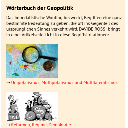
Wörterbuch der Geopolitik
Das imperialistische Wording be­zweckt, Be­grif­fen eine ganz
be­stimmte Be­deu­­tung zu geben, die oft ins Gegen­­teil des
ur­sprüng­­lichen Sin­nes ver­­kehrt wird. DAVIDE ROSSI bringt
in einer Artikel­serie Licht in diese Be­griffs­ir­ri­ta­tionen:
→
Unipolarismus, Multipolarismus und Multilateralismus
→
Reformen, Regime, Demokratie