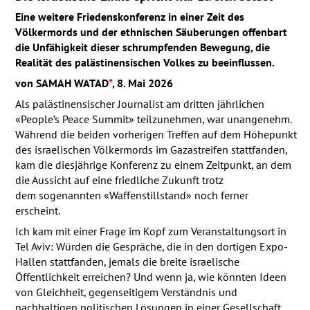
Eine weitere Friedenskonferenz in einer Zeit des
Völkermords und der ethnischen Säuberungen offenbart
die Unfähigkeit dieser schrumpfenden Bewegung, die
Realität des palästinensischen Volkes zu beeinflussen.
von
SAMAH
WATAD
*
, 8. Mai 2026
Als palästinensischer Journalist am dritten jährlichen
«People’s Peace Summit» teilzunehmen, war unangenehm.
Während die beiden vorherigen Treffen auf dem Höhepunkt
des israelischen Völkermords im Gazastreifen stattfanden,
kam die diesjährige Konferenz zu einem Zeitpunkt, an dem
die Aussicht auf eine friedliche Zukunft trotz
dem sogenannten «Waffenstillstand» noch ferner
erscheint.
Ich kam mit einer Frage im Kopf zum Veranstaltungsort in
Tel Aviv: Würden die Gespräche, die in den dortigen Expo-
Hallen stattfanden, jemals die breite israelische
Öffentlichkeit erreichen? Und wenn ja, wie könnten Ideen
von Gleichheit, gegenseitigem Verständnis und
nachhaltigen politischen Lösungen in einer Gesellschaft