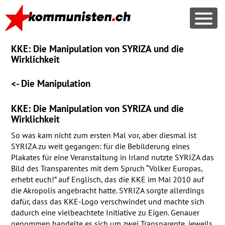
KKE: Die Manipulation von SYRIZA und die
Wirklichkeit
<- Die Manipulation
KKE
: Die Manipulation von
SYRIZA
und die
Wirklichkeit
So was kam nicht zum ersten Mal vor, aber diesmal ist
SYRIZA
zu weit gegangen: für die Bebilderung eines
Plakates für eine Veranstaltung in Irland nutzte
SYRIZA
das
Bild des Transparentes mit dem Spruch “Völker Europas,
erhebt euch!” auf Englisch, das die
KKE
im Mai 2010 auf
die Akropolis angebracht hatte.
SYRIZA
sorgte allerdings
dafür, dass das
KKE
-Logo verschwindet und machte sich
dadurch eine vielbeachtete Initiative zu Eigen. Genauer
genommen handelte es sich um zwei Transparente, jeweils