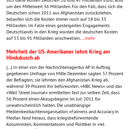
sich diese Kosten zwischen 26 und 47 Milliarden Euro; also
um den Mittelwert 36 Milliarden. Für den Fall, dass sich die
Deutschen schon 2011 aus Afghanistan zurückziehen,
belaufen sich die Kosten immer noch auf 18 bis 33
Milliarden. Im Falle eines gesteigerten Engagements
Deutschlands in den Krieg würden die deutschen Kosten
auf 53 bis 91 Milliarden anschwellen.
…mehr
Mehrheit der US-Amerikaner lehnt Krieg am
Hindukusch ab
(…) In einer von der Nachrichtenagentur AP in Auftrag
gegebenen Umfrage von Mitte Dezember sagten 57 Prozent
der Befragten, sie lehnten den Afghanistan-Krieg ab,
während 39 Prozent ihn befürworten. »NBC News« und das
»Wall Street Journal« ermittelten fast zur selben Zeit, dass
56 Prozent einen Abzugsbeginn im Juli 2011 für
unwahrscheinlich halten. Die unabhängige
Medienbeobachterorganisation »Fairness and Accuracy in
Media« fand heraus, dass kriegsbefürwortende
Kolumnisten, Kommentatoren und Politiker in viel