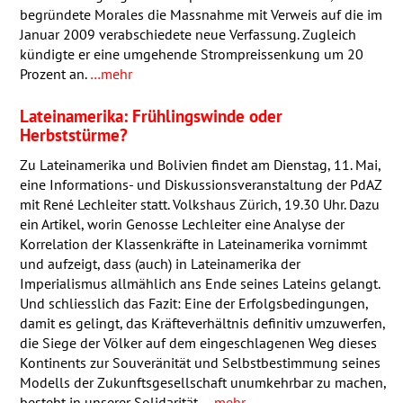
begründete Morales die Massnahme mit Verweis auf die im
Januar 2009 verabschiedete neue Verfassung. Zugleich
kündigte er eine umgehende Strompreissenkung um 20
Prozent an.
…mehr
Lateinamerika: Frühlingswinde oder
Herbststürme?
Zu Lateinamerika und Bolivien findet am Dienstag, 11. Mai,
eine Informations- und Diskussionsveranstaltung der PdAZ
mit René Lechleiter statt. Volkshaus Zürich, 19.30 Uhr. Dazu
ein Artikel, worin Genosse Lechleiter eine Analyse der
Korrelation der Klassenkräfte in Lateinamerika vornimmt
und aufzeigt, dass (auch) in Lateinamerika der
Imperialismus allmählich ans Ende seines Lateins gelangt.
Und schliesslich das Fazit: Eine der Erfolgsbedingungen,
damit es gelingt, das Kräfteverhältnis definitiv umzuwerfen,
die Siege der Völker auf dem eingeschlagenen Weg dieses
Kontinents zur Souveränität und Selbstbestimmung seines
Modells der Zukunftsgesellschaft unumkehrbar zu machen,
besteht in unserer Solidarität.
…mehr