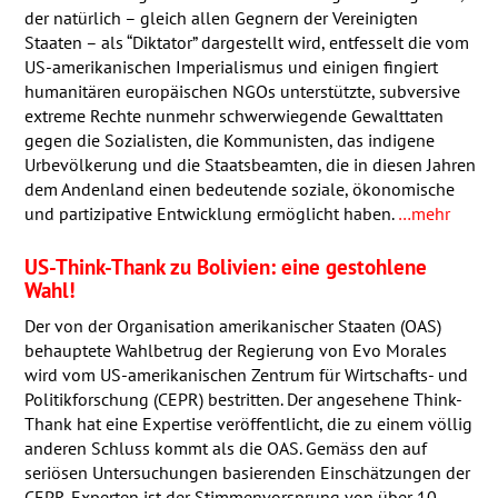
der natürlich – gleich allen Gegnern der Vereinigten
Staaten – als “Diktator” dargestellt wird, entfesselt die vom
US-amerikanischen Imperialismus und einigen fingiert
humanitären europäischen
NGO
s unterstützte, subversive
extreme Rechte nunmehr schwerwiegende Gewalttaten
gegen die Sozialisten, die Kommunisten, das indigene
Urbevölkerung und die Staatsbeamten, die in diesen Jahren
dem Andenland einen bedeutende soziale, ökonomische
und partizipative Entwicklung ermöglicht haben.
…mehr
US-Think-Thank zu Bolivien: eine gestohlene
Wahl!
Der von der Organisation amerikanischer Staaten (
OAS
)
behauptete Wahlbetrug der Regierung von Evo Morales
wird vom US-amerikanischen Zentrum für Wirtschafts- und
Politikforschung (
CEPR
) bestritten. Der angesehene Think-
Thank hat eine Expertise veröffentlicht, die zu einem völlig
anderen Schluss kommt als die
OAS
. Gemäss den auf
seriösen Untersuchungen basierenden Einschätzungen der
CEPR
-Experten ist der Stimmenvorsprung von über 10