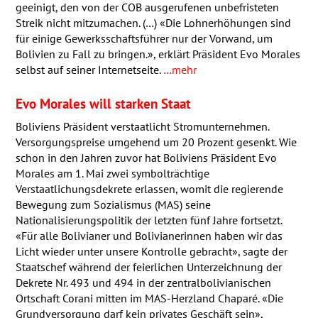
geeinigt, den von der
COB
ausgerufenen unbefristeten
Streik nicht mitzumachen. (…) «Die Lohnerhöhungen sind
für einige Gewerksschaftsführer nur der Vorwand, um
Bolivien zu Fall zu bringen.», erklärt Präsident Evo Morales
selbst auf seiner Internetseite.
…mehr
Evo Morales will starken Staat
Boliviens Präsident verstaatlicht Stromunternehmen.
Versorgungspreise umgehend um 20 Prozent gesenkt. Wie
schon in den Jahren zuvor hat Boliviens Präsident Evo
Morales am 1. Mai zwei symbolträchtige
Verstaatlichungsdekrete erlassen, womit die regierende
Bewegung zum Sozialismus (
MAS
) seine
Nationalisierungspolitik der letzten fünf Jahre fortsetzt.
«Für alle Bolivianer und Bolivianerinnen haben wir das
Licht wieder unter unsere Kontrolle gebracht», sagte der
Staatschef während der feierlichen Unterzeichnung der
Dekrete Nr. 493 und 494 in der zentralbolivianischen
Ortschaft Corani mitten im
MAS
-Herzland Chaparé. «Die
Grundversorgung darf kein privates Geschäft sein»,