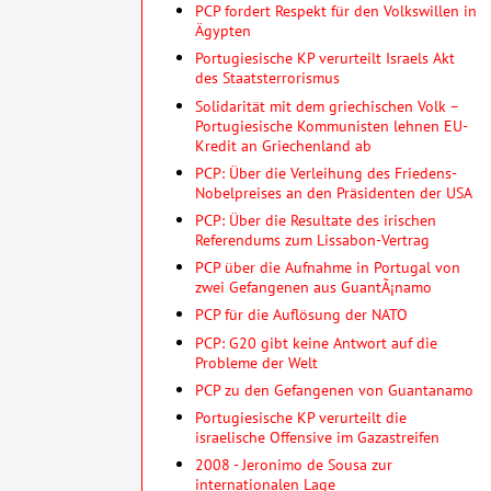
PCP fordert Respekt für den Volkswillen in
Ägypten
Portugiesische KP verurteilt Israels Akt
des Staatsterrorismus
Solidarität mit dem griechischen Volk –
Portugiesische Kommunisten lehnen EU-
Kredit an Griechenland ab
PCP: Über die Verleihung des Friedens-
Nobelpreises an den Präsidenten der USA
PCP: Über die Resultate des irischen
Referendums zum Lissabon-Vertrag
PCP über die Aufnahme in Portugal von
zwei Gefangenen aus GuantÃ¡namo
PCP für die Auflösung der NATO
PCP: G20 gibt keine Antwort auf die
Probleme der Welt
PCP zu den Gefangenen von Guantanamo
Portugiesische KP verurteilt die
israelische Offensive im Gazastreifen
2008 - Jeronimo de Sousa zur
internationalen Lage