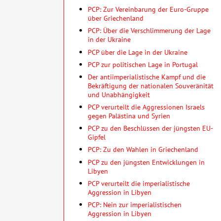
PCP: Zur Vereinbarung der Euro-Gruppe
über Griechenland
PCP: Über die Verschlimmerung der Lage
in der Ukraine
PCP über die Lage in der Ukraine
PCP zur politischen Lage in Portugal
Der antiimperialistische Kampf und die
Bekräftigung der nationalen Souveränität
und Unabhängigkeit
PCP verurteilt die Aggressionen Israels
gegen Palästina und Syrien
PCP zu den Beschlüssen der jüngsten EU-
Gipfel
PCP: Zu den Wahlen in Griechenland
PCP zu den jüngsten Entwicklungen in
Libyen
PCP verurteilt die imperialistische
Aggression in Libyen
PCP: Nein zur imperialistischen
Aggression in Libyen