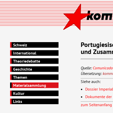
Portugiesis
Schweiz
und Zusamm
International
Theoriedebatte
Quelle:
Comunicado 
Geschichte
Übersetzung:
kommu
Themen
Siehe auch:
Materialsammlung
Dossier Imperia
Kultur
Dokumente der 
Links
zum Seitenanfang