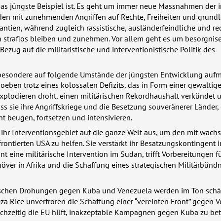
das jüngste Beispiel ist. Es geht um immer neue Massnahmen der 
nden mit zunehmenden Angriffen auf Rechte, Freiheiten und grund
ntien, während zugleich rassistische, ausländerfeindliche und re
n straflos bleiben und zunehmen. Vor allem geht es um besorgnis
ezug auf die militaristische und interventionistische Politik des
esondere auf folgende Umstände der jüngsten Entwicklung auf
eben trotz eines kolossalen Defizits, das in Form einer gewaltig
explodieren droht, einen militärischen Rekordhaushalt verkündet 
s sie ihre Angriffskriege und die Besetzung souveränerer Länder, 
ht beugen, fortsetzen und intensivieren.
ihr Interventionsgebiet auf die ganze Welt aus, um den mit wac
rontierten
USA
zu helfen. Sie verstärkt ihr Besatzungskontingent i
nt eine militärische Intervention im Sudan, trifft Vorbereitungen f
növer in Afrika und die Schaffung eines strategischen Militärbünd
ischen Drohungen gegen Kuba und Venezuela werden im Ton schär
a Rice unverfroren die Schaffung einer “vereinten Front” gegen 
eichzeitig die EU hilft, inakzeptable Kampagnen gegen Kuba zu bet