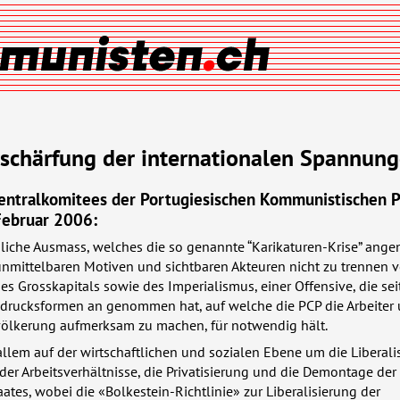
schärfung der internationalen Spannun
Zentralkomitees der Portugiesischen Kommunistischen P
Februar 2006:
iche Ausmass, welches die so genannte “Karikaturen-Krise” an
 unmittelbaren Motiven und sichtbaren Akteuren nicht zu trennen 
es Grosskapitals sowie des Imperialismus, einer Offensive, die se
sdrucksformen an genommen hat, auf welche die
PCP
die Arbeiter
völkerung aufmerksam zu machen, für notwendig hält.
allem auf der wirtschaftlichen und sozialen Ebene um die Liberali
der Arbeitsverhältnisse, die Privatisierung und die Demontage der
ates, wobei die «Bolkestein-Richtlini­e» zur Liberalisierung der