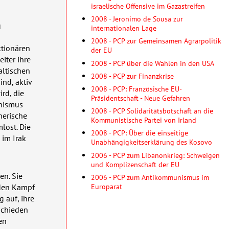
israelische Offensive im Gazastreifen
2008 - Jeronimo de Sousa zur
u
internationalen Lage
2008 - PCP zur Gemeinsamen Agrarpolitik
ktionären
der EU
iter ihre
2008 - PCP über die Wahlen in den USA
altischen
2008 - PCP zur Finanzkrise
nd, aktiv
2008 - PCP: Französische EU-
rd, die
Präsidentschaft - Neue Gefahren
hismus
2008 - PCP Solidaritätsbotschaft an die
erische
Kommunistische Partei von Irland
lost. Die
2008 - PCP: Über die einseitige
im Irak
Unabhängigkeitserklärung des Kosovo
2006 - PCP zum Libanonkrieg: Schweigen
und Komplizenschaft der EU
en. Sie
2006 - PCP zum Antikommunismus im
Europarat
 den Kampf
 auf, ihre
schieden
en