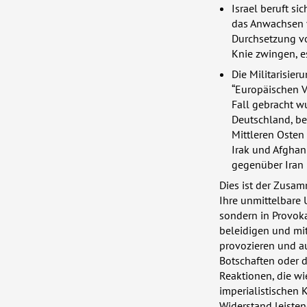
Israel beruft si
das Anwachsen
Durchsetzung vo
Knie zwingen, es
Die Militarisie
“Europäischen V
Fall gebracht w
Deutschland, b
Mittleren Osten
Irak und Afghan
gegenüber Iran 
Dies ist der Zusam
Ihre unmittelbare 
sondern in Provoka
beleidigen und mit
provozieren und a
Botschaften oder d
Reaktionen, die wi
imperialistischen
Widerstand leiste