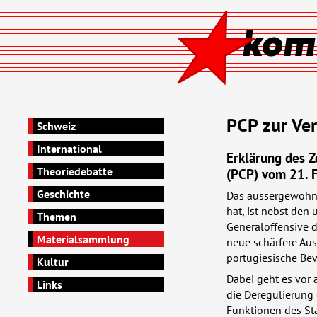
PCP
zur Ver
Schweiz
International
Erklärung des 
Theoriedebatte
(
PCP
) vom 21. 
Geschichte
Das aussergewöhnl
hat, ist nebst den
Themen
Generaloffensive d
Materialsammlung
neue schärfere Au
portugiesische Be
Kultur
Dabei geht es vor 
Links
die Deregulierung 
Funktionen des Sta