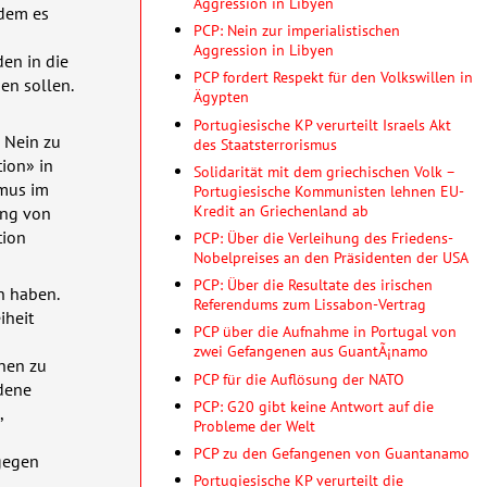
Aggression in Libyen
dem es
PCP: Nein zur imperialistischen
Aggression in Libyen
en in die
PCP fordert Respekt für den Volkswillen in
en sollen.
Ägypten
Portugiesische KP verurteilt Israels Akt
 Nein zu
des Staatsterrorismus
tion» in
Solidarität mit dem griechischen Volk –
smus im
Portugiesische Kommunisten lehnen EU-
Kredit an Griechenland ab
ung von
tion
PCP: Über die Verleihung des Friedens-
Nobelpreises an den Präsidenten der USA
PCP: Über die Resultate des irischen
n haben.
Referendums zum Lissabon-Vertrag
iheit
PCP über die Aufnahme in Portugal von
zwei Gefangenen aus GuantÃ¡namo
onen zu
PCP für die Auflösung der NATO
edene
PCP: G20 gibt keine Antwort auf die
,
Probleme der Welt
PCP zu den Gefangenen von Guantanamo
agegen
Portugiesische KP verurteilt die