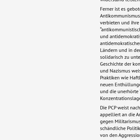
Ferner ist es gebo
Antikommunismus e
verbieten und ihre 
“antikommunistisc
und antidemokratis
antidemokratischen
Ländern und in der
solidarisch zu unt
Geschichte der k
und Nazismus wei
Praktiken wie Haft
neuen Enthüllunge
und die unerhörte
Konzentrationslag
Die
PCP
weist nachd
appelliert an die 
gegen Militarismus
schändliche Politi
von den Aggression