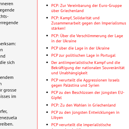
inneren
PCP: Zur Vereinbarung der Euro-Gruppe
legende
über Griechenland
chts-
PCP: Kampf, Solidarität und
erregende
Zusammenarbeit gegen den Imperialismus
stärken!
PCP: Über die Verschlimmerung der Lage
in der Ukraine
merksam:
PCP über die Lage in der Ukraine
en
PCP zur politischen Lage in Portugal
und
die sich
Der antiimperialistische Kampf und die
Bekräftigung der nationalen Souveränität
und Unabhängigkeit
hsendem
PCP verurteilt die Aggressionen Israels
n
gegen Palästina und Syrien
ür grosse
PCP zu den Beschlüssen der jüngsten EU-
nisses im
Gipfel
PCP: Zu den Wahlen in Griechenland
fer,
PCP zu den jüngsten Entwicklungen in
Libyen
Venezuela
reiben.
PCP verurteilt die imperialistische