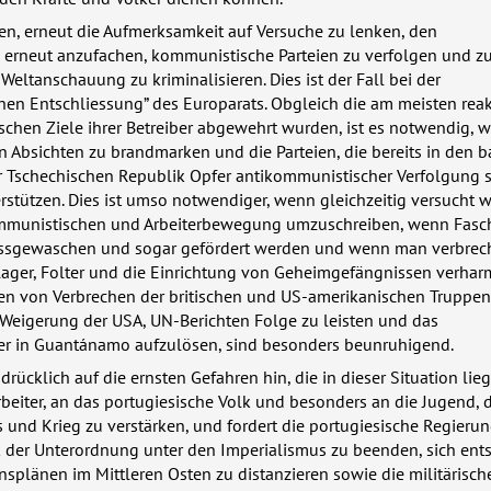
ten, erneut die Aufmerksamkeit auf Versuche zu lenken, den
rneut anzufachen, kommunistische Parteien zu verfolgen und z
Weltanschauung zu kriminalisieren. Dies ist der Fall bei der
hen Entschliessung” des Europarats. Obgleich die am meisten rea
chen Ziele ihrer Betreiber abgewehrt wurden, ist es notwendig, we
 Absichten zu brandmarken und die Parteien, die bereits in den b
 Tschechischen Republik Opfer antikommunistischer Verfolgung si
erstützen. Dies ist umso notwendiger, wenn gleichzeitig versucht wi
ommunistischen und Arbeiterbewegung umzuschreiben, wenn Fasc
ssgewaschen und sogar gefördert werden und wenn man verbrech
lager, Folter und die Einrichtung von Geheimgefängnissen verharm
n von Verbrechen der britischen und US-amerikanischen Truppen 
 Weigerung der
USA
, UN-Berichten Folge zu leisten und das
er in Guantánamo aufzulösen, sind besonders beunruhigend.
rücklich auf die ernsten Gefahren hin, die in dieser Situation lieg
Arbeiter, an das portugiesische Volk und besonders an die Jugend,
 und Krieg zu verstärken, und fordert die portugiesische Regierung
k der Unterordnung unter den Imperialismus zu beenden, sich ent
splänen im Mittleren Osten zu distanzieren sowie die militärisch