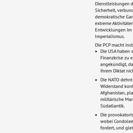
Dienstleistungen 
Sicherheit, verbu
demokratische Gara
extreme Aktivitäte
Entwicklungen im B
Imperialismus.
Die
PCP
macht insb
Die
USA
haben so
Finanzkrise zu 
angekündigt, das
ihrem Diktat nic
Die
NATO
dehnt 
Widerstand konf
Afghanistan, pla
militärische Ma
Südatlantik.
Die provokator
wobei Condoleez
fordert, und gl