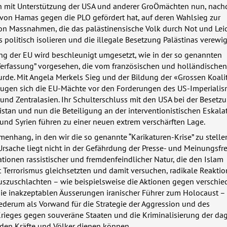
ch mit Unterstützung der
USA
und anderer GroÖmächten nun, nach
 von Hamas gegen die
PLO
gefördert hat, auf deren Wahlsieg zur
n Massnahmen, die das palästinensische Volk durch Not und Leid
 politisch isolieren und die illegale Besetzung Palästinas verewig
rung der EU wird beschleunigt umgesetzt, wie in der so genannten
erfassung” vorgesehen, die vom französischen und holländischen
urde. Mit Angela Merkels Sieg und der Bildung der «Grossen Koali
eugen sich die EU-Mächte vor den Forderungen des US-Imperiali
 und Zentralasien. Ihr Schulterschluss mit den
USA
bei der Besetz
istan und nun die Beteiligung an der interventionistischen Eskala
und Syrien führen zu einer neuen extrem verschärften Lage.
menhang, in den wir die so genannte “Karikaturen-Krise” zu stelle
Ursache liegt nicht in der Gefährdung der Presse- und Meinungsfre
tionen rassistischer und fremdenfeindlicher Natur, die den Islam
 Terrorismus gleichsetzten und damit versuchen, radikale Reakti
uszuschlachten – wie beispielsweise die Aktionen gegen verschi
ie inakzeptablen Äusserungen iranischer Führer zum Holocaust – 
ederum als Vorwand für die Strategie der Aggression und des
 Krieges gegen souveräne Staaten und die Kriminalisierung der d
nden Kräfte und Völker dienen können.