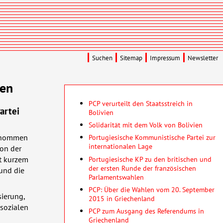
Suchen
Sitemap
Impressum
Newsletter
gen
PCP verurteilt den Staatsstreich in
artei
Bolivien
Solidarität mit dem Volk von Bolivien
genommen
Portugiesische Kommunistische Partei zur
internationalen Lage
von der
Portugiesische KP zu den britischen und
it kurzem
der ersten Runde der französischen
 und die
Parlamentswahlen
PCP: Über die Wahlen vom 20. September
sierung,
2015 in Griechenland
 sozialen
PCP zum Ausgang des Referendums in
Griechenland