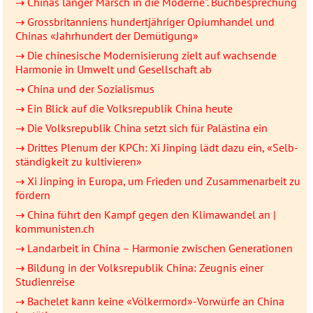
→ Chinas langer Marsch in die Moderne". Buchbesprechung
→ Gross­britan­niens hundert­jähriger Opium­handel und
Chinas «Jahr­hundert der Demü­ti­gung»
→ Die chinesische Moder­ni­sierung zielt auf wachsende
Harmonie in Umwelt und Gesell­schaft ab
→ China und der Sozialismus
→ Ein Blick auf die Volksrepublik China heute
→ Die Volksrepublik China setzt sich für Palästina ein
→ Drittes Plenum der KPCh: Xi Jinping lädt dazu ein, «Selb­
stän­dig­keit zu kultivieren»
→ Xi Jinping in Europa, um Frieden und Zusammen­arbeit zu
fördern
→ China führt den Kampf gegen den Klimawandel an |
kommunisten.ch
→ Landarbeit in China – Harmonie zwischen Generationen
→ Bildung in der Volksrepublik China: Zeugnis einer
Studienreise
→ Bachelet kann keine «Völkermord»-Vorwürfe an China