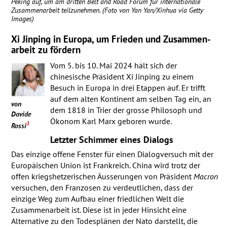
Peking auf, um am dritten Belt and Road Forum für internationale
Zusammenarbeit teilzunehmen. (Foto von Yan Yan/Xinhua via Getty
Images)
Xi Jinping in Europa, um Frieden und Zusammen­
arbeit zu fördern
Vom 5. bis 10. Mai 2024 hält sich der
chinesische Präsident Xi Jinping zu einem
Besuch in Europa in drei Etappen auf. Er trifft
auf dem alten Kontinent am selben Tag ein, an
von
dem 1818 in Trier der grosse Philosoph und
Davide
Ökonom Karl Marx geboren wurde.
1
Rossi
Letzter Schimmer eines Dialogs
Das einzige offene Fenster für einen Dialogversuch mit der
Europäischen Union ist Frankreich. China wird trotz der
offen kriegshetzerischen Äusserungen von Präsident
Macron
versuchen, den Franzosen zu verdeutlichen, dass der
einzige Weg zum Aufbau einer friedlichen Welt die
Zusammenarbeit ist. Diese ist in jeder Hinsicht eine
Alternative zu den Todesplänen der Nato darstellt, die