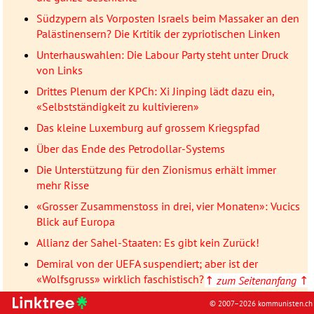
Südzypern als Vorposten Israels beim Massaker an den
Palästinensern? Die Krtitik der zypriotischen Linken
Unterhauswahlen: Die Labour Party steht unter Druck
von Links
Drittes Plenum der KPCh: Xi Jinping lädt dazu ein,
«Selbstständigkeit zu kultivieren»
Das kleine Luxemburg auf grossem Kriegspfad
Über das Ende des Petrodollar-Systems
Die Unterstützung für den Zionismus erhält immer
mehr Risse
«Grosser Zusammenstoss in drei, vier Monaten»: Vucics
Blick auf Europa
Allianz der Sahel-Staaten: Es gibt kein Zurück!
Demiral von der UEFA suspendiert; aber ist der
«Wolfsgruss» wirklich faschistisch?
↑
zum Seitenanfang
↑
Schrecklicher als Abu Ghraib» – Anwalt berichtet über
© 2007–2026 kommunisten.ch