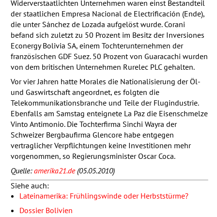
Widerverstaatlichten Unternehmen waren einst Bestandteil
der staatlichen Empresa Nacional de Electrificación (Ende),
die unter Sánchez de Lozada aufgelöst wurde. Corani
befand sich zuletzt zu 50 Prozent im Besitz der Inversiones
Econergy Bolivia SA, einem Tochterunternehmen der
französischen
GDF
Suez. 50 Prozent von Guaracachi wurden
von dem britischen Unternehmen Rurelec
PLC
gehalten.
Vor vier Jahren hatte Morales die Nationalisierung der Öl-
und Gaswirtschaft angeordnet, es folgten die
Telekommunikationsbranche und Teile der Flugindustrie.
Ebenfalls am Samstag enteignete La Paz die Eisenschmelze
Vinto Antimonio. Die Tochterfirma Sinchi Wayra der
Schweizer Bergbaufirma Glencore habe entgegen
vertraglicher Verpflichtungen keine Investitionen mehr
vorgenommen, so Regierungsminister Oscar Coca.
Quelle:
amerika21.de
(05.05.2010)
Siehe auch:
Lateinamerika: Frühlingswinde oder Herbststürme?
Dossier Bolivien