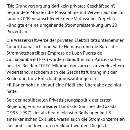
“Die Grundversorgung darf kein privates Geschäft sein”,
begründete Morales die Massnahme mit Verweis auf die im
Januar 2009 verabschiedete neue Verfassung. Zugleich
kündigte er eine umgehende Strompreissenkung um 20
Prozent an.
Die Wasserkraftwerke der privaten Elektrizitätsunternehmen
Corani, Guaracachi und Valle Hermoso und die Büros des
Stromnetzbetreibers Empresa de Luz y Fuerza de
Cochabamba (
ELFEC
) wurden daraufhin von Polizeikräften
besetzt. Bei den
ELFEC
-Mitarbeitern kam es zu vereinzeltem
Widerstand, nachdem sich die Geschäftsführung mit der
Regierung trotz Entschädigungszahlungen in
Millionenhöhe nicht auf eine friedliche Übergabe geeinigt
hatte.
Seit der neoliberalen Privatisierungspolitik der ersten
Regierung von Expräsident Gonzalo Sánchez de Lozada
(1993-1997), der als heute reichster Bolivianer im US-
amerikanischen Exil lebt, waren auch die Stromkonzerne an
ausländische Investoren verkauft worden. Die jetzt