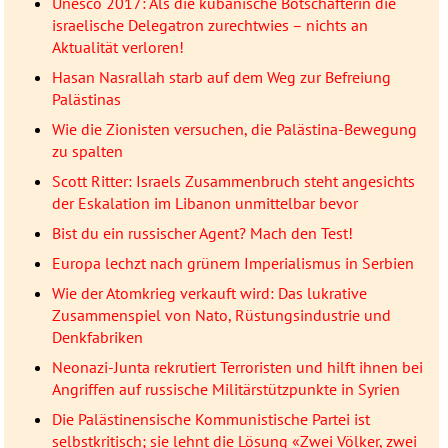
Unesco 2017: Als die kubanische Botschafterin die
israelische Delegatron zurechtwies – nichts an
Aktualität verloren!
Hasan Nasrallah starb auf dem Weg zur Befreiung
Palästinas
Wie die Zionisten versuchen, die Palästina-Bewegung
zu spalten
Scott Ritter: Israels Zusammenbruch steht angesichts
der Eskalation im Libanon unmittelbar bevor
Bist du ein russischer Agent? Mach den Test!
Europa lechzt nach grünem Imperialismus in Serbien
Wie der Atomkrieg verkauft wird: Das lukrative
Zusammenspiel von Nato, Rüstungsindustrie und
Denkfabriken
Neonazi-Junta rekrutiert Terroristen und hilft ihnen bei
Angriffen auf russische Militärstützpunkte in Syrien
Die Palästinensische Kommunistische Partei ist
selbstkritisch; sie lehnt die Lösung «Zwei Völker, zwei