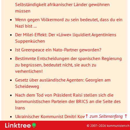
Selbständigkeit afrikanischer Länder gewöhnen
müssen
Wenn gegen Völkermord zu sein bedeutet, dass du ein
Nazi bist ...
Der Milei-Effekt: Der «Löwe» liquidiert Argentiniens
Suppenküchen
Ist Greenpeace ein Nato-Partner geworden?
Bestimmte Entscheidungen der spanischen Regierung
zu begrüssen, bedeutet nicht, sie auch zu
verherrlichen!
Gesetz über ausländische Agenten: Georgien am
Scheideweg
Nach dem Tod von Präsident Raisi stellen sich die
kommunistischen Parteien der BRICS an die Seite des
Irans
↑
zum Seitenanfang
↑
Ukrainischer Kommunist Dmitri Kowalewitsch: Die
Ukraine ist zu einem privaten Söldnerunternehmen der
© 2007–2026 kommunisten.ch
NATO geworden, das deren Gegner bekämpft