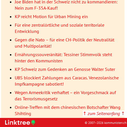
Joe Biden hat in der Schweiz nicht zu kommandieren:
Nein zum F-35A-Kauf!
KP reicht Motion für Urban Mining ein
Für eine zentralörtliche und soziale territoriale
Entwicklung
Gegen die Nato – für eine CH-Politik der Neutralität
und Multipolarität!
Ernährungssouveränität: Tessiner Stimmvolk steht
hinter den Kommunisten
KP Schweiz zum Gedenken an Genosse Walter Suter
UBS blockiert Zahlungen aus Caracas. Venezolanische
Impfkampagne sabotiert!
Wegen Armeekritik verhaftet – ein Vorgeschmack auf
das Terrorismusgesetz
Online-Treffen mit dem chinesischen Botschafter Wang
↑
zum Seitenanfang
↑
Shihting
Keine Strategie der Spannung: Die Kommunisten
© 2007–2026 kommunisten.ch