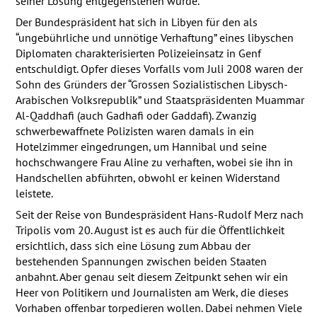
seiner Lösung entgegenstehen würde.
Der Bundespräsident hat sich in Libyen für den als
“ungebührliche und unnötige Verhaftung” eines libyschen
Diplomaten charakterisierten Polizeieinsatz in Genf
entschuldigt. Opfer dieses Vorfalls vom Juli 2008 waren der
Sohn des Gründers der “Grossen Sozialistischen Libysch-
Arabischen Volksrepublik” und Staatspräsidenten Muammar
Al-Qaddhafi (auch Gadhafi oder Gaddafi). Zwanzig
schwerbewaffnete Polizisten waren damals in ein
Hotelzimmer eingedrungen, um Hannibal und seine
hochschwangere Frau Aline zu verhaften, wobei sie ihn in
Handschellen abführten, obwohl er keinen Widerstand
leistete.
Seit der Reise von Bundespräsident Hans-Rudolf Merz nach
Tripolis vom 20. August ist es auch für die Öffentlichkeit
ersichtlich, dass sich eine Lösung zum Abbau der
bestehenden Spannungen zwischen beiden Staaten
anbahnt. Aber genau seit diesem Zeitpunkt sehen wir ein
Heer von Politikern und Journalisten am Werk, die dieses
Vorhaben offenbar torpedieren wollen. Dabei nehmen Viele