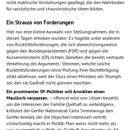
nicht mythische Vorstellungen gepflegt, die den Nährboden
für rassistische und chauvinistische Ideen bilden.
Ein Strauss von Forderungen
Hier nur eine kleine Auswahl von Stellungnahmen, die in
diesen Tagen erhoben wurden: Es hagelte unter anderem
von Rücktrittsforderungen, die sich abwechslungsweise
gegen den Bundespräsidenten (
FDP
) und gegen die
Aussenministerin (SP) richten. Daneben die bereits vertraute
Verkehrung des Arguments: Stimmen, welche solche
Rücktrittsforderungen ohne Prüfung ihrer Rechtfertigung
strikt ablehnen, weil der Sturz eines Ministers ein Triumph
sei, den sie Gadhafi nicht gönnen möchten.
Ein prominenter SP-Politiker will Anwälten einen
Maulkorb verpassen.
– «Poncet wird von Libyen bezahlt,
um die Interessen der Familie Qadhafi zu verteidigen»,
kritisiert der Genfer Nationalrat Carlo Sommaruga den
Genfer Anwalt, der die libyschen Interessen vertritt.
«Gleichzeitig macht er Politik. Man weiss nicht mehr, als
was er eigentlich auftritt, als Qadhafi-Anwalt oder als Alt-