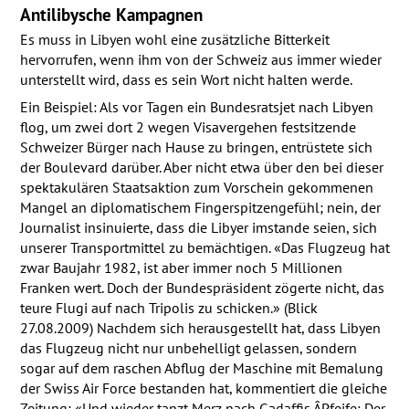
Antilibysche Kampagnen
Es muss in Libyen wohl eine zusätzliche Bitterkeit
hervorrufen, wenn ihm von der Schweiz aus immer wieder
unterstellt wird, dass es sein Wort nicht halten werde.
Ein Beispiel: Als vor Tagen ein Bundesratsjet nach Libyen
flog, um zwei dort 2 wegen Visavergehen festsitzende
Schweizer Bürger nach Hause zu bringen, entrüstete sich
der Boulevard darüber. Aber nicht etwa über den bei dieser
spektakulären Staatsaktion zum Vorschein gekommenen
Mangel an diplomatischem Fingerspitzengefühl; nein, der
Journalist insinuierte, dass die Libyer imstande seien, sich
unserer Transportmittel zu bemächtigen. «Das Flugzeug hat
zwar Baujahr 1982, ist aber immer noch 5 Millionen
Franken wert. Doch der Bundespräsident zögerte nicht, das
teure Flugi auf nach Tripolis zu schicken.» (Blick
27.08.2009) Nachdem sich herausgestellt hat, dass Libyen
das Flugzeug nicht nur unbehelligt gelassen, sondern
sogar auf dem raschen Abflug der Maschine mit Bemalung
der Swiss Air Force bestanden hat, kommentiert die gleiche
Zeitung: «Und wieder tanzt Merz nach Gadaffis Â­Pfeife: Der