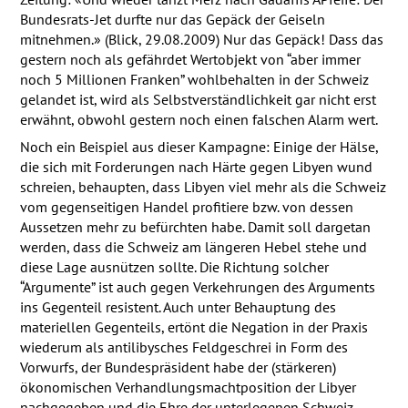
Bundesrats-Jet durfte nur das Gepäck der Geiseln
mitnehmen.» (Blick, 29.08.2009) Nur das Gepäck! Dass das
gestern noch als gefährdet Wertobjekt von “aber immer
noch 5 Millionen Franken” wohlbehalten in der Schweiz
gelandet ist, wird als Selbstverständlichkeit gar nicht erst
erwähnt, obwohl gestern noch einen falschen Alarm wert.
Noch ein Beispiel aus dieser Kampagne: Einige der Hälse,
die sich mit Forderungen nach Härte gegen Libyen wund
schreien, behaupten, dass Libyen viel mehr als die Schweiz
vom gegenseitigen Handel profitiere bzw. von dessen
Aussetzen mehr zu befürchten habe. Damit soll dargetan
werden, dass die Schweiz am längeren Hebel stehe und
diese Lage ausnützen sollte. Die Richtung solcher
“Argumente” ist auch gegen Verkehrungen des Arguments
ins Gegenteil resistent. Auch unter Behauptung des
materiellen Gegenteils, ertönt die Negation in der Praxis
wiederum als antilibysches Feldgeschrei in Form des
Vorwurfs, der Bundespräsident habe der (stärkeren)
ökonomischen Verhandlungsmachtposition der Libyer
nachgegeben und die Ehre der unterlegenen Schweiz