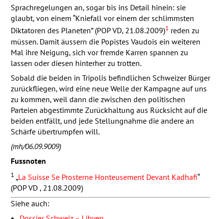
Sprachregelungen an, sogar bis ins Detail hinein: sie
glaubt, von einem “Kniefall vor einem der schlimmsten
1
Diktatoren des Planeten” (
POP
VD, 21.08.2009)
reden zu
müssen. Damit äussern die Popistes Vaudois ein weiteren
Mal ihre Neigung, sich vor fremde Karren spannen zu
lassen oder diesen hinterher zu trotten.
Sobald die beiden in Tripolis befindlichen Schweizer Bürger
zurückfliegen, wird eine neue Welle der Kampagne auf uns
zu kommen, weil dann die zwischen den politischen
Parteien abgestimmte Zurückhaltung aus Rücksicht auf die
beiden entfällt, und jede Stellungnahme die andere an
Schärfe übertrumpfen will.
(mh/06.09.9009)
Fussnoten
1
La Suisse Se Prosterne Honteusement Devant Kadhafi
(POP VD , 21.08.2009)
Siehe auch:
Dossier Schweiz – Libyen