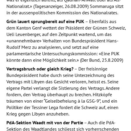
Nationalrat.» (Tagesanzeiger, 26.08.2009) Sommaruga sitzt
in der aussenpolitischen Kommission des Nationalrates.
Grün lauert sprungbereit auf eine
PUK
– Ebenfalls aus
dem Kanton Genf wettert der Präsident der Grünen Schweiz,
Ueli Leuenberger, auf den Zeitpunkt wartend, um das
«unannehmbare» Verhalten von Bundespräsident Hans-
Rudolf Merz zu analysieren, und setzt auf eine
parlamentarische Untersuchungskommission: «Eine
PUK
könnte dann eine Möglichkeit sein.» (Der Bund, 25.8.2009)
Vertragsbruch oder gleich Krieg?
– Der freisinnige
Bundepräsident habe durch seine Unterzeichnung des
Vertrags mit Libyen das Gesicht verloren, heisst es. Seine
eigene Partei verlangt die Sistierung des Vertrags. Andere
fordern, den Vertrag überhaupt zu brechen. Hitzköpfe
träumen von einer “Geiselbefreiung à la
GSG
-9”, und ein
Politiker der Tessiner Lega fordert die Schweiz auf, einen
Krieg gegen Libyen anzuheben.
PdA-Sektion Waadt mit von der Partie
– Auch die PdA-
Sektion des Waadtlandes schliesst sich vorherrschenden