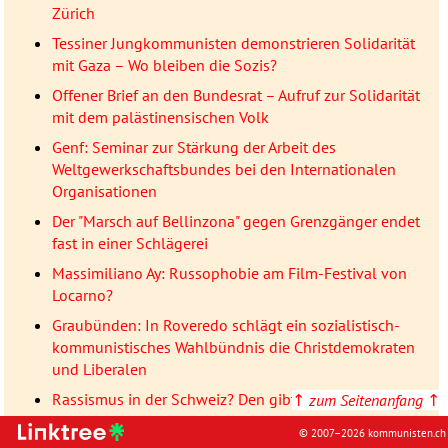
Zürich
Tessiner Jungkommunisten demonstrieren Solidarität
mit Gaza – Wo bleiben die Sozis?
Offener Brief an den Bundesrat – Aufruf zur Solidarität
mit dem palästinensischen Volk
Genf: Seminar zur Stärkung der Arbeit des
Weltgewerkschaftsbundes bei den Internationalen
Organisationen
Der "Marsch auf Bellinzona" gegen Grenzgänger endet
fast in einer Schlägerei
Massimiliano Ay: Russophobie am Film-Festival von
Locarno?
Graubünden: In Roveredo schlägt ein sozialistisch-
kommunistisches Wahlbündnis die Christdemokraten
und Liberalen
Rassismus in der Schweiz? Den gibt es in
↑
zum Seitenanfang
↑
verschiedenen Klassen und er kommt von oben!
© 2007–2026 kommunisten.ch