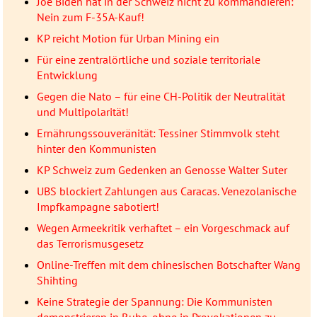
Joe Biden hat in der Schweiz nicht zu kommandieren:
Nein zum F-35A-Kauf!
KP reicht Motion für Urban Mining ein
Für eine zentralörtliche und soziale territoriale
Entwicklung
Gegen die Nato – für eine CH-Politik der Neutralität
und Multipolarität!
Ernährungssouveränität: Tessiner Stimmvolk steht
hinter den Kommunisten
KP Schweiz zum Gedenken an Genosse Walter Suter
UBS blockiert Zahlungen aus Caracas. Venezolanische
Impfkampagne sabotiert!
Wegen Armeekritik verhaftet – ein Vorgeschmack auf
das Terrorismusgesetz
Online-Treffen mit dem chinesischen Botschafter Wang
Shihting
Keine Strategie der Spannung: Die Kommunisten
demonstrieren in Ruhe, ohne in Provokationen zu