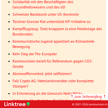
Solidarität mit den Beschäftigten des
Gesundheitswesens und des öD
Schweizer Bankkonti unter US-Kontrolle
Tessiner Grosser Rat unterstützt KP-Initiative zu
Kampfflugzeug: Trotz knappem Ja eine Niederlage des
Bundesrates
Kommunistische Jugend appelliert an Klimastreik-
Bewegung
Kein Sieg der Pro-Europäer
Kommunisten bereit für Referendum gegen CO2-
Gesetz
Atomwaffenverbot: jetzt ratifizieren!
Fall Crypto AG: Vaterlandsverräter oder komplette
Stümper?
In Erinnerung an die Genossin Nelly Wicky
↑
zum Seitenanfang
↑
Nationale Manifestation für Frieden, Souveränität und
© 2007–2026 kommunisten.ch
Wohlergehen der Völker Amerikas