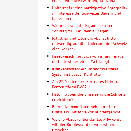
erlässt eine Reisewarnung für Kuba
Uniterre: für eine partizipative Agrarpolitk
im Interesse der Schweizer Bauern und
Bäuerinnen
Warum es wichtig ist, am nächsten
Sonntag zu EFAS Nein zu sagen
Palästina und Libanon: «Es ist bitter
notwendig, auf die Regierung der Schweiz
einzuwirken»
Israel verschlingt sich von innen heraus,
deshalb will es einen Weltkrieg!
Krankenkassen: ein unreformierbares
System ist ausser Kontrolle
Am 22. September: Ein klares Nein zur
Rentenreform BVG21!
Nato-Truppen die Einreise in die Schweiz
erleichtern?
Berner Kommunisten gehen für ihre
Gratis-ÖV-Initiative vor Bundesgericht
Welche Abzocke! Bei der 13. AHV-Rente
will der Bundesrat den Volkswillen
umgehen