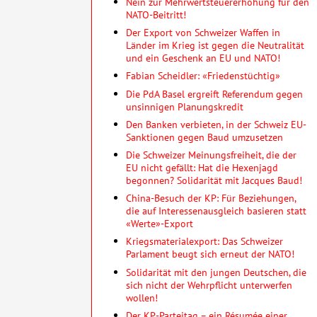
Nein zur Mehrwertsteuererhöhung für den
NATO-Beitritt!
Der Export von Schweizer Waffen in
Länder im Krieg ist gegen die Neutralität
und ein Geschenk an EU und NATO!
Fabian Scheidler: «Friedenstüchtig»
Die PdA Basel ergreift Referendum gegen
unsinnigen Planungskredit
Den Banken verbieten, in der Schweiz EU-
Sanktionen gegen Baud umzusetzen
Die Schweizer Meinungsfreiheit, die der
EU nicht gefällt: Hat die Hexenjagd
begonnen? Solidarität mit Jacques Baud!
China-Besuch der KP: Für Beziehungen,
die auf Interessenausgleich basieren statt
«Werte»-Export
Kriegsmaterialexport: Das Schweizer
Parlament beugt sich erneut der NATO!
Solidarität mit den jungen Deutschen, die
sich nicht der Wehrpflicht unterwerfen
wollen!
Der KP-Parteitag – ein Résumée einer