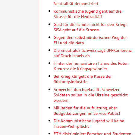
Neutralität demonstriert
Kommunistische Jugend geht auf die
Strasse für die Neutralität!
Geld für die Schule, nicht für den Krieg!
SISA geht auf die Strasse.
Gegen den selbstmörderischen Weg der
EU und die Nato
Die «neutrale» Schweiz sagt UN-Konferenz
auf Druck Israels ab
Hinter der humanitären Fahne des Roten
Kreuzes: die Kriegsgewinnler
Bei Krieg klingelt die Kasse der
Rüstungsindustrie
Armeechef durchgeknallt: Schweizer
Soldaten sollen in die Ukraine geschickt
werden!
Milliarden für die Aufrüstung, aber
Budgetkürzungen im Service Public!
Die Kommunistische Jugend will keine
Frauen-Wehrpflicht
ETH diskriminiert Forscher und Studenten