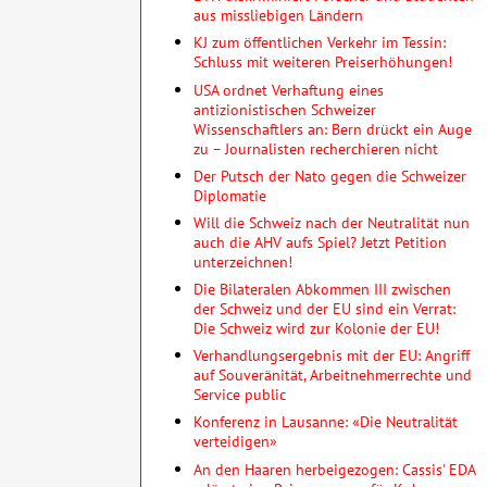
aus missliebigen Ländern
KJ zum öffentlichen Verkehr im Tessin:
Schluss mit weiteren Preiserhöhungen!
USA ordnet Verhaftung eines
antizionistischen Schweizer
Wissenschaftlers an: Bern drückt ein Auge
zu – Journalisten recherchieren nicht
Der Putsch der Nato gegen die Schweizer
Diplomatie
Will die Schweiz nach der Neutralität nun
auch die AHV aufs Spiel? Jetzt Petition
unterzeichnen!
Die Bilateralen Abkommen III zwischen
der Schweiz und der EU sind ein Verrat:
Die Schweiz wird zur Kolonie der EU!
Verhandlungsergebnis mit der EU: Angriff
auf Souveränität, Arbeitnehmerrechte und
Service public
Konferenz in Lausanne: «Die Neutralität
verteidigen»
An den Haaren herbeigezogen: Cassis' EDA