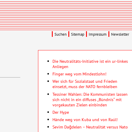
Suchen
Sitemap
Impressum
Newsletter
Die Neutralitäts-Initiative ist ein ur-linkes
Anliegen
Finger weg vom Mindestlohn!
Wer sich für Sozialstaat und Frieden
einsetzt, muss der NATO fernbleiben
Tessiner Wahlen: Die Kommunisten lassen
sich nicht in ein diffuses „Bündnis“ mit
vorgekauten Zielen einbinden
Der Hype
Hände weg von Kuba und von Raúl!
Sevim Dağdelen – Neutralität versus Nato