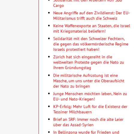
Cargo
Neue Angriffe auf den Zivildienst: Der EU-
Militarismus trifft auch die Schweiz
Keine Waffenexporte an Staaten, die Israel
mit Kriegsmaterial beliefern!
Solidarität mit den Schweizer Fechtern,
die gegen das völkermörderische Regime
Israels protestiert haben!
Zürich hat sich eingereiht in die
weltweiten Proteste gegen die Nato zu
ihrem Gründungstag
Die militärische Aufrüstung ist eine
Masche, um uns unter die Oberaufsicht
der Nato zu bringen
Junge Menschen möchten leben, Nein zu
EU- und Nato-Kriegen!
KP-Erfolg: Mehr Luft für die Existenz der
Tessiner Milchbauern
Brief an SRF: Immer noch die alte Leier
über das Assad-Syrien
In Bellinzona wurde für Frieden und