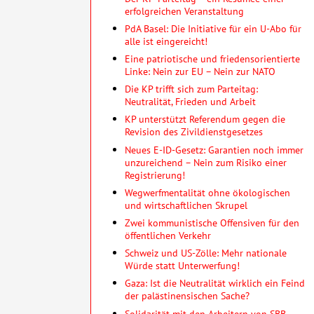
erfolgreichen Veranstaltung
PdA Basel: Die Initiative für ein U-Abo für
alle ist eingereicht!
Eine patriotische und friedensorientierte
Linke: Nein zur EU – Nein zur NATO
Die KP trifft sich zum Parteitag:
Neutralität, Frieden und Arbeit
KP unterstützt Referendum gegen die
Revision des Zivildienstgesetzes
Neues E-ID-Gesetz: Garantien noch immer
unzureichend – Nein zum Risiko einer
Registrierung!
Wegwerfmentalität ohne öko­lo­gischen
und wirtschaft­lichen Skrupel
Zwei kommunistische Offensiven für den
öffentlichen Verkehr
Schweiz und US-Zölle: Mehr nationale
Würde statt Unterwerfung!
Gaza: Ist die Neutralität wirklich ein Feind
der palästinensischen Sache?
Solidarität mit den Arbeitern von SBB