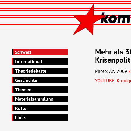
Mehr als 3
Schweiz
Krisenpolit
International
Theoriedebatte
Photo: Â© 2009
k
Geschichte
YOUTUBE: Kundgeb
Themen
Materialsammlung
Kultur
Links