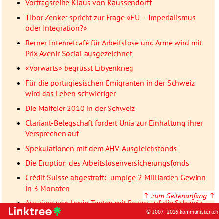
Vortragsreihe Klaus von Raussendorff
Tibor Zenker spricht zur Frage «EU – Imperialismus
oder Integration?»
Berner Internetcafé für Arbeitslose und Arme wird mit
Prix Avenir Social ausgezeichnet
«Vorwärts» begrüsst Libyenkrieg
Für die portugiesischen Emigranten in der Schweiz
wird das Leben schwieriger
Die Maifeier 2010 in der Schweiz
Clariant-Belegschaft fordert Unia zur Einhaltung ihrer
Versprechen auf
Spekulationen mit dem AHV-Ausgleichsfonds
Die Eruption des Arbeitslosenversicherungsfonds
Crédit Suisse abgestraft: lumpige 2 Milliarden Gewinn
in 3 Monaten
↑
zum Seitenanfang
↑
Auszüge von Lenin-Texten mit Bezug auf die Schweiz
© 2007–2026 kommunisten.ch
Nationale Forschungsschwerpunkte im Dienste des