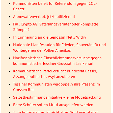
Kommunisten bereit für Referendum gegen CO2-
Gesetz
Atomwaffenverbot: jetzt ratifizieren!
Fall Crypto AG: Vaterlandsverräter oder komplette
Stümper?
In Erinnerung an die Genossin Nelly Wicky
Nationale Manifestation für Frieden, Souveränität und
Wohlergehen der Völker Amerikas
Nazifaschistische Einschüchterungsversuche gegen
kommunistische Tessiner Grossrätin Lea Ferrari
Kommunistische Partei ersucht Bundesrat Cassis,
Assange politisches Asyl anzubieten
Tessiner Kommunisten verdoppeln ihre Präsenz im
Grossen Rat
Selbstbestimmungsinitiative – eine Mogelpackung
Bern: Schüler sollen Multi ausgeliefert werden
Zum Europarat: es ist nicht alles Gold was glänzt