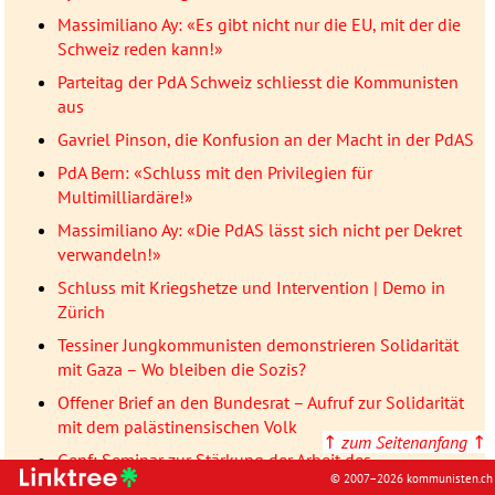
Massimiliano Ay: «Es gibt nicht nur die EU, mit der die
Schweiz reden kann!»
Parteitag der PdA Schweiz schliesst die Kommunisten
aus
Gavriel Pinson, die Konfusion an der Macht in der PdAS
PdA Bern: «Schluss mit den Privilegien für
Multimilliardäre!»
Massimiliano Ay: «Die PdAS lässt sich nicht per Dekret
verwandeln!»
Schluss mit Kriegshetze und Intervention | Demo in
Zürich
Tessiner Jungkommunisten demonstrieren Solidarität
mit Gaza – Wo bleiben die Sozis?
Offener Brief an den Bundesrat – Aufruf zur Solidarität
mit dem palästinensischen Volk
↑
zum Seitenanfang
↑
Genf: Seminar zur Stärkung der Arbeit des
© 2007–2026 kommunisten.ch
Weltgewerkschaftsbundes bei den Internationalen