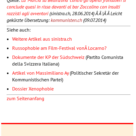
Quelle:
La ‘Marcia su Bellinzona’ contro gli operai frontalieri si
conclude quasi in rissa davanti al bar Zoccolino con insulti
razzisti agli avventori
(sinistra.ch, 28.06.2014) Â Â |Â Â Leicht
gekürzte Übersetzung:
kommunisten.ch
(09.07.2014)
Siehe auch:
Weitere Artikel aus sinistra.ch
Russophobie am Film-Festival vonÂ Locarno?
Dokumente der KP der Südschweiz
(Partito Comunista
della Svizzera Italiana)
Artikel von Massimiliano Ay
(Politischer Sekretär der
Kommunistischen Partei)
Dossier Xenophobie
zum Seitenanfang