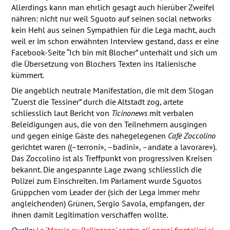
Allerdings kann man ehrlich gesagt auch hierüber Zweifel
nähren: nicht nur weil Sguoto auf seinen social networks
kein Hehl aus seinen Sympathien für die Lega macht, auch
weil er im schon erwähnten Interview gestand, dass er eine
Facebook-Seite “Ich bin mit Blocher” unterhält und sich um
die Übersetzung von Blochers Texten ins Italienische
kümmert.
Die angeblich neutrale Manifestation, die mit dem Slogan
“Zuerst die Tessiner” durch die Altstadt zog, artete
schliesslich laut Bericht von
Ticinonews
mit verbalen
Beleidigungen aus, die von den Teilnehmern ausgingen
und gegen einige Gäste des nahegelegenen
Café Zoccolino
gerichtet waren ((–terroni», –badini», –andate a lavorare»).
Das Zoccolino ist als Treffpunkt von progressiven Kreisen
bekannt. Die angespannte Lage zwang schliesslich die
Polizei zum Einschreiten. Im Parlament wurde Sguotos
Grüppchen vom Leader der (sich der Lega immer mehr
angleichenden) Grünen, Sergio Savola, empfangen, der
ihnen damit Legitimation verschaffen wollte.