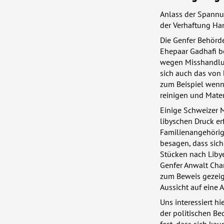
Anlass der Spannu
der Verhaftung Han
Die Genfer Behörd
Ehepaar Gadhafi b
wegen Misshandlun
sich auch das von 
zum Beispiel wenn 
reinigen und Mater
Einige Schweizer M
libyschen Druck e
Familienangehörige
besagen, dass sich
Stücken nach Liby
Genfer Anwalt Char
zum Beweis gezeig
Aussicht auf eine 
Uns interessiert h
der politischen B