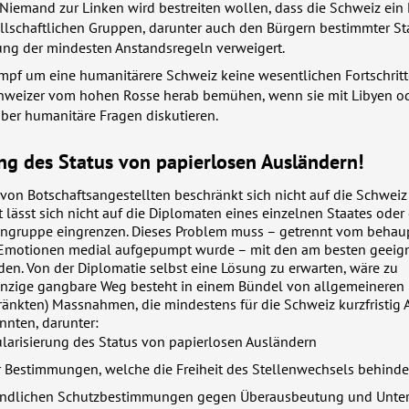
 Niemand zur Linken wird bestreiten wollen, dass die Schweiz ein 
lschaftlichen Gruppen, darunter auch den Bürgern bestimmter Sta
ung der mindesten Anstandsregeln verweigert.
pf um eine humanitärere Schweiz keine wesentlichen Fortschritte
Schweizer vom hohen Rosse herab bemühen, wenn sie mit Libyen o
ber humanitäre Fragen diskutieren.
ng des Status von papierlosen Ausländern!
on Botschaftsangestellten beschränkt sich nicht auf die Schweiz a
t lässt sich nicht auf die Diplomaten eines einzelnen Staates oder 
ngruppe eingrenzen. Dieses Problem muss – getrennt vom behau
it Emotionen medial aufgepumpt wurde – mit den am besten geeig
den. Von der Diplomatie selbst eine Lösung zu erwarten, wäre zu
einzige gangbare Weg besteht in einem Bündel von allgemeineren (
änkten) Massnahmen, die mindestens für die Schweiz kurzfristig 
nnten, darunter:
ularisierung des Status von papierlosen Ausländern
 Bestimmungen, welche die Freiheit des Stellenwechsels behinde
bindlichen Schutzbestimmungen gegen Überausbeutung und Unte