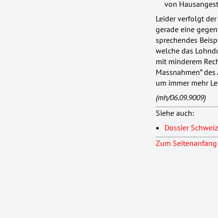
von Hausangeste
Leider verfolgt der
gerade eine gegente
sprechendes Beispi
welche das Lohndu
mit minderem Rech
Massnahmen” des A
um immer mehr Leu
(mh/06.09.9009)
Siehe auch:
Dossier Schweiz
Zum Seitenanfang