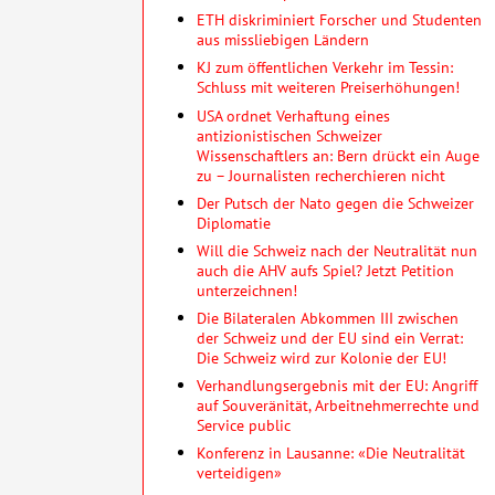
ETH diskriminiert Forscher und Studenten
aus missliebigen Ländern
KJ zum öffentlichen Verkehr im Tessin:
Schluss mit weiteren Preiserhöhungen!
USA ordnet Verhaftung eines
antizionistischen Schweizer
Wissenschaftlers an: Bern drückt ein Auge
zu – Journalisten recherchieren nicht
Der Putsch der Nato gegen die Schweizer
Diplomatie
Will die Schweiz nach der Neutralität nun
auch die AHV aufs Spiel? Jetzt Petition
unterzeichnen!
Die Bilateralen Abkommen III zwischen
der Schweiz und der EU sind ein Verrat:
Die Schweiz wird zur Kolonie der EU!
Verhandlungsergebnis mit der EU: Angriff
auf Souveränität, Arbeitnehmerrechte und
Service public
Konferenz in Lausanne: «Die Neutralität
verteidigen»