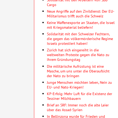
Cargo
Neue Angriffe auf den Zivildienst: Der EU-
Militarismus trifft auch die Schweiz
Keine Waffenexporte an Staaten, die Israel
mit Kriegsmaterial beliefern!
Solidarität mit den Schweizer Fechtern,
die gegen das völkermörderische Regime
Israels protestiert haben!
Zürich hat sich eingereiht in die
weltweiten Proteste gegen die Nato zu
ihrem Gründungstag
Die militärische Aufrüstung ist eine
Masche, um uns unter die Oberaufsicht
der Nato zu bringen
Junge Menschen möchten leben, Nein zu
EU- und Nato-Kriegen!
KP-Erfolg: Mehr Luft für die Existenz der
Tessiner Milchbauern
Brief an SRF: Immer noch die alte Leier
über das Assad-Syrien
In Bellinzona wurde für Frieden und