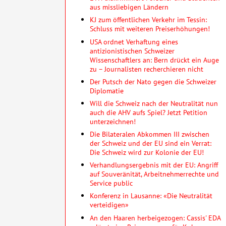
aus missliebigen Ländern
KJ zum öffentlichen Verkehr im Tessin:
Schluss mit weiteren Preiserhöhungen!
USA ordnet Verhaftung eines
antizionistischen Schweizer
Wissenschaftlers an: Bern drückt ein Auge
zu – Journalisten recherchieren nicht
Der Putsch der Nato gegen die Schweizer
Diplomatie
Will die Schweiz nach der Neutralität nun
auch die AHV aufs Spiel? Jetzt Petition
unterzeichnen!
Die Bilateralen Abkommen III zwischen
der Schweiz und der EU sind ein Verrat:
Die Schweiz wird zur Kolonie der EU!
Verhandlungsergebnis mit der EU: Angriff
auf Souveränität, Arbeitnehmerrechte und
Service public
Konferenz in Lausanne: «Die Neutralität
verteidigen»
An den Haaren herbeigezogen: Cassis' EDA