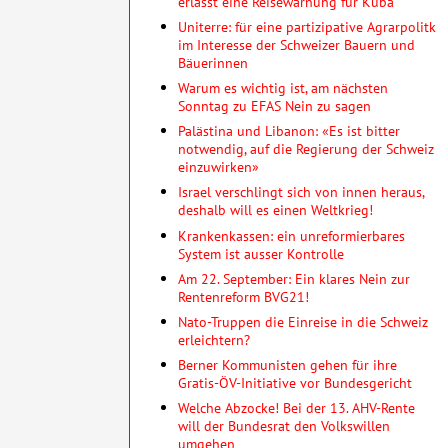
erlässt eine Reisewarnung für Kuba
Uniterre: für eine partizipative Agrarpolitk
im Interesse der Schweizer Bauern und
Bäuerinnen
Warum es wichtig ist, am nächsten
Sonntag zu EFAS Nein zu sagen
Palästina und Libanon: «Es ist bitter
notwendig, auf die Regierung der Schweiz
einzuwirken»
Israel verschlingt sich von innen heraus,
deshalb will es einen Weltkrieg!
Krankenkassen: ein unreformierbares
System ist ausser Kontrolle
Am 22. September: Ein klares Nein zur
Rentenreform BVG21!
Nato-Truppen die Einreise in die Schweiz
erleichtern?
Berner Kommunisten gehen für ihre
Gratis-ÖV-Initiative vor Bundesgericht
Welche Abzocke! Bei der 13. AHV-Rente
will der Bundesrat den Volkswillen
umgehen