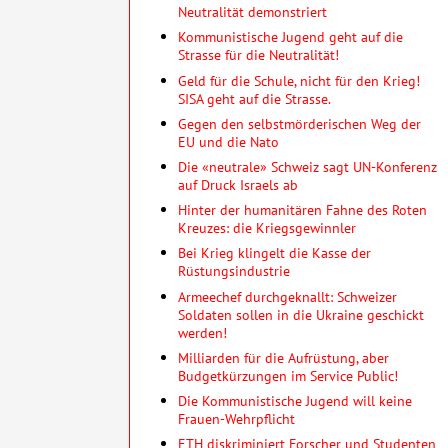
Neutralität demonstriert
Kommunistische Jugend geht auf die
Strasse für die Neutralität!
Geld für die Schule, nicht für den Krieg!
SISA geht auf die Strasse.
Gegen den selbstmörderischen Weg der
EU und die Nato
Die «neutrale» Schweiz sagt UN-Konferenz
auf Druck Israels ab
Hinter der humanitären Fahne des Roten
Kreuzes: die Kriegsgewinnler
Bei Krieg klingelt die Kasse der
Rüstungsindustrie
Armeechef durchgeknallt: Schweizer
Soldaten sollen in die Ukraine geschickt
werden!
Milliarden für die Aufrüstung, aber
Budgetkürzungen im Service Public!
Die Kommunistische Jugend will keine
Frauen-Wehrpflicht
ETH diskriminiert Forscher und Studenten