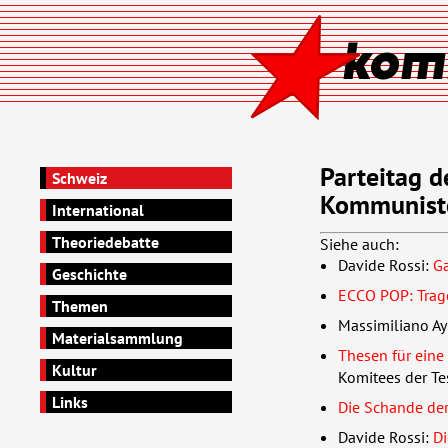
Parteitag d
Schweiz
Kommunist
International
Theoriedebatte
Siehe auch:
Davide Rossi:
Ga
Geschichte
ECCO
POP
: Tra
Themen
Massimiliano Ay
Materialsammlung
Thesen für eine
Kultur
Komitees der Te
Links
Die Schande de
Davide Rossi:
Di