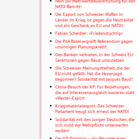
Nein zur Mehrwertsteuererhöhung für den
NATO-Beitritt!
Der Export von Schweizer Waffen in
Länder im Krieg ist gegen die Neutralität
und ein Geschenk an EU und NATO!
Fabian Scheidler: «Friedenstüchtig»
Die PdA Basel ergreift Referendum gegen
unsinnigen Planungskredit
Den Banken verbieten, in der Schweiz EU-
Sanktionen gegen Baud umzusetzen
Die Schweizer Meinungsfreiheit, die der
EU nicht gefällt: Hat die Hexenjagd
begonnen? Solidarität mit Jacques Baud!
China-Besuch der KP: Für Beziehungen,
die auf Interessenausgleich basieren statt
«Werte»-Export
Kriegsmaterialexport: Das Schweizer
Parlament beugt sich erneut der NATO!
Solidarität mit den jungen Deutschen, die
sich nicht der Wehrpflicht unterwerfen
wollen!
Der KP-Parteitag – ein Résumée einer