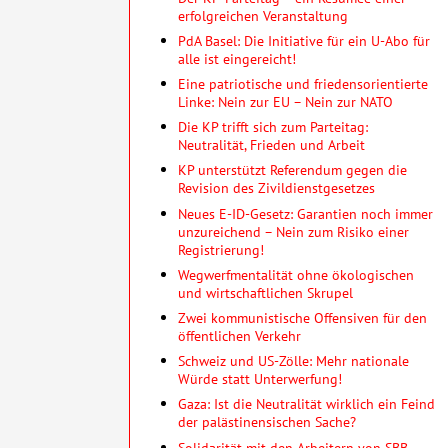
erfolgreichen Veranstaltung
PdA Basel: Die Initiative für ein U-Abo für
alle ist eingereicht!
Eine patriotische und friedensorientierte
Linke: Nein zur EU – Nein zur NATO
Die KP trifft sich zum Parteitag:
Neutralität, Frieden und Arbeit
KP unterstützt Referendum gegen die
Revision des Zivildienstgesetzes
Neues E-ID-Gesetz: Garantien noch immer
unzureichend – Nein zum Risiko einer
Registrierung!
Wegwerfmentalität ohne öko­lo­gischen
und wirtschaft­lichen Skrupel
Zwei kommunistische Offensiven für den
öffentlichen Verkehr
Schweiz und US-Zölle: Mehr nationale
Würde statt Unterwerfung!
Gaza: Ist die Neutralität wirklich ein Feind
der palästinensischen Sache?
Solidarität mit den Arbeitern von SBB