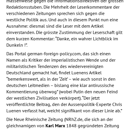
massenweise gegen die Informationsdirektiven der grossen
Redaktionsstuben. Die Mehrheit der Leserkommentare der
verschiedenen Zeitungen sprechen sich gegen die
westliche Politik aus. Und auch in diesem Punkt nun eine
Ausnahme: diesmal sind die Leser mit dem Artikel
einverstanden. Die grösste Zustimmung der Leserschaft gilt
dem kurzen Kommentar: “Danke, ein wahrer Lichtblick im
Dunkeln !”.
Das Portal german-foreign-policy.com, das sich einen
Namen als Kritiker der imperialistischen Wende und der
militaristischen Tendenzen des wiedervereinigten
Deutschland gemacht hat, findet Luenens Artikel
“bemerkenswert, als in der ‘Zeit’ – wie auch sonst in den
deutschen Leitmedien – bislang eine klar antirussische
Kommentierung überwog” (wobei Putin den neuen Feind
der westlichen Zivilisation verkörpert). “Der jetzt
veröffentlichte Beitrag, den der Aussenpolitik-Experte Chris
Luenen verfasst hat, weicht signifikant von dieser Linie ab.”
Die Neue Rheinische Zeitung (NRhZ.de, die sich an der
gleichnamigen von
Karl Marx
1848 gegründeten Zeitung