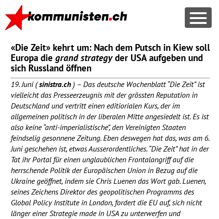
«Die Zeit» kehrt um: Nach dem Putsch in Kiew soll
Europa die
grand strategy
der
USA
aufgeben und
sich Russland öffnen
19. Juni (
sinistra.ch
) – Das deutsche Wochenblatt “Die Zeit” ist
vielleicht das Presseerzeugnis mit der grössten Reputation in
Deutschland und vertritt einen editiorialen Kurs, der im
allgemeinen politisch in der liberalen Mitte angesiedelt ist. Es ist
also keine “anti-imperialistische”, den Vereinigten Staaten
feindselig gesonnene Zeitung. Eben deswegen hat das, was am 6.
Juni geschehen ist, etwas Ausserordentliches. “Die Zeit” hat in der
Tat ihr Portal für einen unglaublichen Frontalangriff auf die
herrschende Politik der Europäischen Union in Bezug auf die
Ukraine geöffnet, indem sie Chris Luenen das Wort gab. Luenen,
seines Zeichens Direktor des geopolitischen Programms des
Global Policy Institute in London, fordert die EU auf, sich nicht
länger einer Strategie made in
USA
zu unterwerfen und