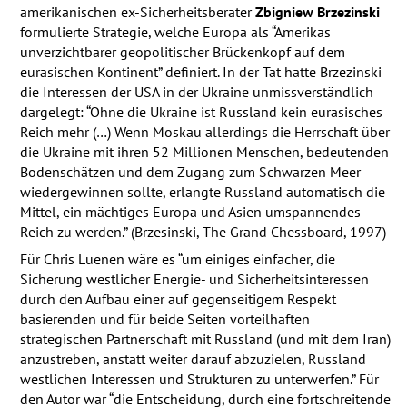
amerikanischen ex-Sicherheitsberater
Zbigniew Brzezinski
formulierte Strategie, welche Europa als “Amerikas
unverzichtbarer geopolitischer Brückenkopf auf dem
eurasischen Kontinent” definiert. In der Tat hatte Brzezinski
die Interessen der
USA
in der Ukraine unmissverständlich
dargelegt: “Ohne die Ukraine ist Russland kein eurasisches
Reich mehr (…) Wenn Moskau allerdings die Herrschaft über
die Ukraine mit ihren 52 Millionen Menschen, bedeutenden
Bodenschätzen und dem Zugang zum Schwarzen Meer
wiedergewinnen sollte, erlangte Russland automatisch die
Mittel, ein mächtiges Europa und Asien umspannendes
Reich zu werden.” (Brzesinski, The Grand Chessboard, 1997)
Für Chris Luenen wäre es “um einiges einfacher, die
Sicherung westlicher Energie- und Sicherheitsinteressen
durch den Aufbau einer auf gegenseitigem Respekt
basierenden und für beide Seiten vorteilhaften
strategischen Partnerschaft mit Russland (und mit dem Iran)
anzustreben, anstatt weiter darauf abzuzielen, Russland
westlichen Interessen und Strukturen zu unterwerfen.” Für
den Autor war “die Entscheidung, durch eine fortschreitende