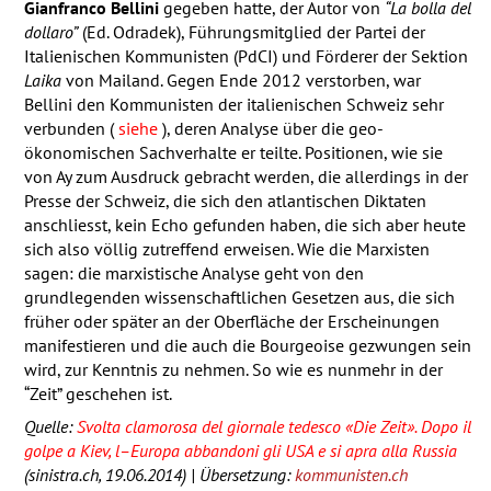
Gianfranco Bellini
gegeben hatte, der Autor von
“La bolla del
dollaro”
(Ed. Odradek), Führungsmitglied der Partei der
Italienischen Kommunisten (PdCI) und Förderer der Sektion
Laika
von Mailand. Gegen Ende 2012 verstorben, war
Bellini den Kommunisten der italienischen Schweiz sehr
verbunden (
siehe
), deren Analyse über die geo-
ökonomischen Sachverhalte er teilte. Positionen, wie sie
von Ay zum Ausdruck gebracht werden, die allerdings in der
Presse der Schweiz, die sich den atlantischen Diktaten
anschliesst, kein Echo gefunden haben, die sich aber heute
sich also völlig zutreffend erweisen. Wie die Marxisten
sagen: die marxistische Analyse geht von den
grundlegenden wissenschaftlichen Gesetzen aus, die sich
früher oder später an der Oberfläche der Erscheinungen
manifestieren und die auch die Bourgeoise gezwungen sein
wird, zur Kenntnis zu nehmen. So wie es nunmehr in der
“Zeit” geschehen ist.
Quelle:
Svolta clamorosa del giornale tedesco «Die Zeit». Dopo il
golpe a Kiev, l–Europa abbandoni gli
USA
e si apra alla Russia
(sinistra.ch, 19.06.2014) | Übersetzung:
kommunisten.ch