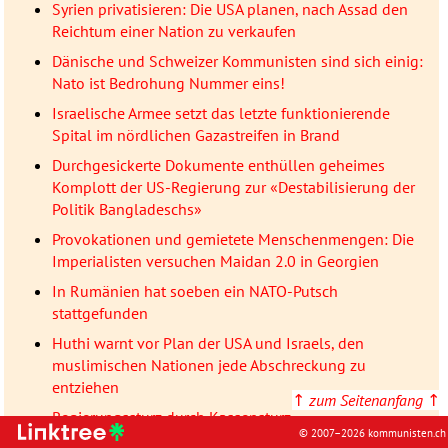
Syrien privatisieren: Die USA planen, nach Assad den
Reichtum einer Nation zu verkaufen
Dänische und Schweizer Kommunisten sind sich einig:
Nato ist Bedrohung Nummer eins!
Israelische Armee setzt das letzte funktionierende
Spital im nördlichen Gazastreifen in Brand
Durchgesickerte Dokumente enthüllen geheimes
Komplott der US-Regierung zur «Destabilisierung der
Politik Bangladeschs»
Provokationen und gemietete Menschenmengen: Die
Imperialisten versuchen Maidan 2.0 in Georgien
In Rumänien hat soeben ein NATO-Putsch
stattgefunden
Huthi warnt vor Plan der USA und Israels, den
muslimischen Nationen jede Abschreckung zu
entziehen
↑
zum Seitenanfang
↑
Regierungssturz durch Kassensturz
© 2007–2026 kommunisten.ch
Reflexionen zur langen Zeit der sozialistischen