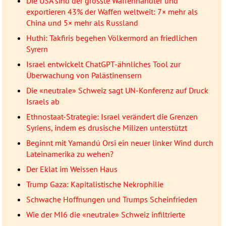
Die USA sind der grösste Waffenhändler und
exportieren 43% der Waffen weltweit: 7× mehr als
China und 5× mehr als Russland
Huthi: Takfiris begehen Völkermord an friedlichen
Syrern
Israel entwickelt ChatGPT-ähnliches Tool zur
Überwachung von Palästinensern
Die «neutrale» Schweiz sagt UN-Konferenz auf Druck
Israels ab
Ethnostaat-Strategie: Israel verändert die Grenzen
Syriens, indem es drusische Milizen unterstützt
Beginnt mit Yamandú Orsi ein neuer linker Wind durch
Lateinamerika zu wehen?
Der Eklat im Weissen Haus
Trump Gaza: Kapitalistische Nekrophilie
Schwache Hoffnungen und Trumps Scheinfrieden
Wie der MI6 die «neutrale» Schweiz infiltrierte