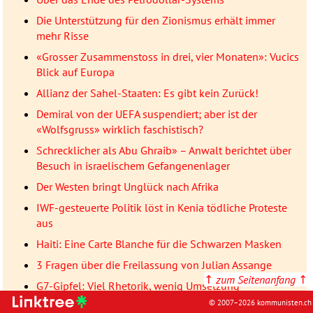
Die Unterstützung für den Zionismus erhält immer
mehr Risse
«Grosser Zusammenstoss in drei, vier Monaten»: Vucics
Blick auf Europa
Allianz der Sahel-Staaten: Es gibt kein Zurück!
Demiral von der UEFA suspendiert; aber ist der
«Wolfsgruss» wirklich faschistisch?
Schrecklicher als Abu Ghraib» – Anwalt berichtet über
Besuch in israelischem Gefangenenlager
Der Westen bringt Unglück nach Afrika
IWF-gesteuerte Politik löst in Kenia tödliche Proteste
aus
Haiti: Eine Carte Blanche für die Schwarzen Masken
3 Fragen über die Freilassung von Julian Assange
↑
zum Seitenanfang
↑
G7-Gipfel: Viel Rhetorik, wenig Umsetzung
© 2007–2026 kommunisten.ch
Kollabierendes Imperium: Georgien und Russland