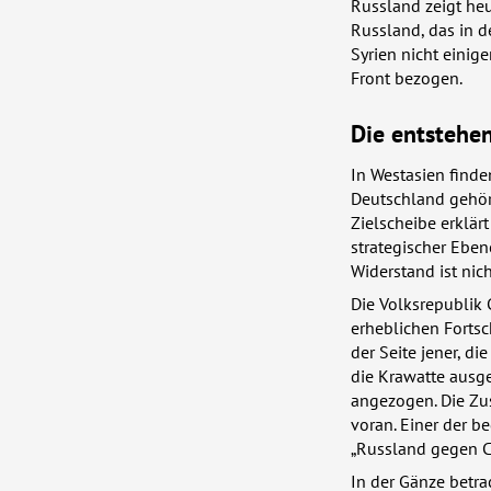
Russland zeigt heu
Russland, das in d
Syrien nicht einig
Front bezogen.
Die entstehe
In Westasien finden
Deutschland gehört
Zielscheibe erklär
strategischer Eben
Widerstand ist nic
Die Volksrepublik C
erheblichen Fortsc
der Seite jener, d
die Krawatte ausg
angezogen. Die Zu
voran. Einer der b
„Russland gegen Ch
In der Gänze betra