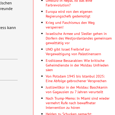
Umsturz in Nepal. Ist das eine
tischen
Farbrevolution?
Freunde
Europa wird von den eigenen
Regierungschefs gedemütigt
Krieg und Faschismus den Weg
versperren!
zess kann
Israelische Armee und Siedler gehen in
Dörfern des Westjordanlandes gemeinsam
gewalttätig vor
UNO gibt Israel Freibrief zur
Vergewaltigung von Palästinensern
Erzdiözese Bessarabien: Wie britische
Geheimdienste in der Moldau Unfrieden
säen
Von Potsdam 1945 bis Istanbul 2025:
Eine Abfolge gebrochener Versprechen
Justizwillkür in der Moldau: Baschkanin
von Gagausien zu 7 Jahren verurteilt
Nach Trump-Memo: In Miami sind wieder
vermehrt Rufe nach bewaffneter
Intervention zu hören
Helden zu Schurken gemacht: