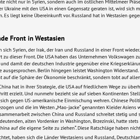
te nicht nur in Syrien, sondern auch im östlichen Mittelmeer Präse
er Ukraine mit den
USA
in einen Gegensatz geraten ist, wird sich m
en. Es liegt keine Übereinkunft vor. Russland hat in Westasien geg
nde Front in Westasien
 sich Syrien, der Irak, der Iran und Russland in einer Front wieder
 zu dieser Front. Die
USA
haben das Unternehmen Volkswagen zu
t und damit der deutschen Industrie gegenüber eine Kriegserkläru
e ausgesprochen. Berlin hingegen leistet Washington Widerstand. 
ht auf die Sphäre der Ökonomie beschränkt, sondern tobt auf alle
hina hat in ihrer Strategie, die
USA
auf friedlichem Wege zu überh
hritt erzielt. Und nunmehr bezieht sie auf sieben Kontinenten Stel
ie sich gegen US-amerikanische Einmischung wehren. Chinese Polit
ezogen und die im Westen „Mao-jacke“ genannten Kleider Asiens 
sammenarbeit zwischen China und Russland schreitet stetig und s
edeutenden, alten Vordenker in Washington, Brzezinski, hatte stets 
ina auf die eigene Seite zu ziehen“. Diese Ratschläge haben nicht
chtet, haben sich die Länder Westasiens und Russland, Deutschla