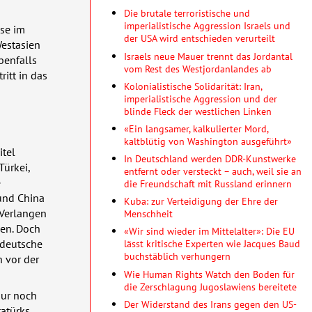
Die brutale terroristische und
imperialistische Aggression Israels und
sse im
der USA wird entschieden verurteilt
estasien
Israels neue Mauer trennt das Jordantal
benfalls
vom Rest des Westjordanlandes ab
ritt in das
Kolonialistische Solidarität: Iran,
imperialistische Aggression und der
blinde Fleck der westlichen Linken
«Ein langsamer, kalkulierter Mord,
kaltblütig von Washington ausgeführt»
itel
In Deutschland werden DDR-Kunstwerke
Türkei,
entfernt oder versteckt – auch, weil sie an
e
die Freundschaft mit Russland erinnern
und China
Kuba: zur Verteidigung der Ehre der
 Verlangen
Menschheit
den. Doch
«Wir sind wieder im Mittelalter»: Die EU
e deutsche
lässt kritische Experten wie Jacques Baud
buchstäblich verhungern
 vor der
Wie Human Rights Watch den Boden für
die Zerschlagung Jugoslawiens bereitete
nur noch
Der Widerstand des Irans gegen den US-
tatürks