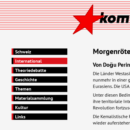
Morgenröte
Schweiz
International
Von Doğu Perinç
Theoriedebatte
Die Länder Westasi
Geschichte
nunmehr in einer 
Eurasiens. Die
USA
Themen
Unter diesen Bedi
Materialsammlung
ihre territoriale 
Kultur
Revolution fortzus
Die Kemalistische 
Links
wieder auferstehen