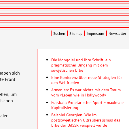
Suchen
Sitemap
Impressum
Newsletter
Die Mongolei und ihre Schrift: ein
pragmatischer Umgang mit dem
sowjetischen Erbe
haben sich
Eine Konferenz über neue Strategien für
te Front
den Weltfrieden
Armenien: Es war nichts mit dem Traum
iehen, um
vom «Leben wie in Hollywood»
tischen
Fussball: Proletarischer Sport – maximale
Kapitalisierung
Beispiel Georgien: Wie im
Asien
postsowjetischen Ultraliberalismus das
Erbe der UdSSR verspielt wurde