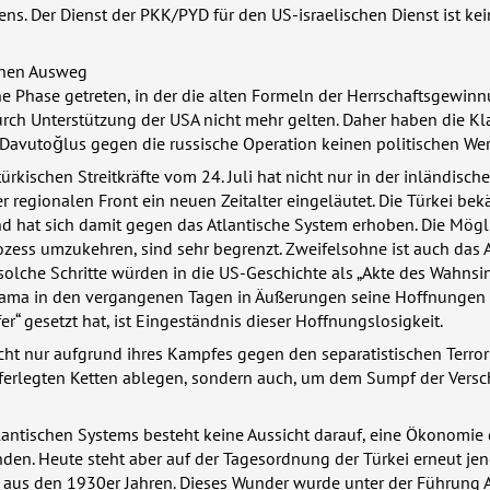
iens. Der Dienst der
PKK
/PYD für den US-israelischen Dienst ist ke
inen Ausweg
eine Phase getreten, in der die alten Formeln der Herrschaftsgewi
rch Unterstützung der
USA
nicht mehr gelten. Daher haben die K
Davutoğlus gegen die russische Operation keinen politischen Wer
ürkischen Streitkräfte vom 24. Juli hat nicht nur in der inländische
r regionalen Front ein neuen Zeitalter eingeläutet. Die Türkei bek
d hat sich damit gegen das Atlantische System erhoben. Die Mögl
rozess umzukehren, sind sehr begrenzt. Zweifelsohne ist auch das
solche Schritte würden in die US-Geschichte als „Akte des Wahnsi
ama in den vergangenen Tagen in Äußerungen seine Hoffnungen 
r“ gesetzt hat, ist Eingeständnis dieser Hoffnungslosigkeit.
cht nur aufgrund ihres Kampfes gegen den separatistischen Terror
erlegten Ketten ablegen, sondern auch, um dem Sumpf der Vers
antischen Systems besteht keine Aussicht darauf, eine Ökonomie 
den. Heute steht aber auf der Tagesordnung der Türkei erneut jen
“ aus den 1930er Jahren. Dieses Wunder wurde unter der Führung 