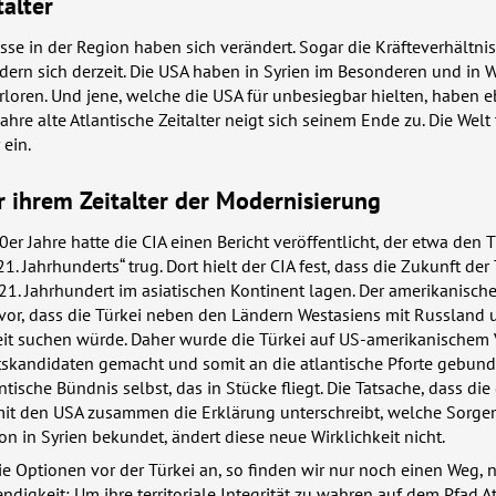
talter
isse in der Region haben sich verändert. Sogar die Kräfteverhältni
ern sich derzeit. Die
USA
haben in Syrien im Besonderen und in W
loren. Und jene, welche die
USA
für unbesiegbar hielten, haben e
ahre alte Atlantische Zeitalter neigt sich seinem Ende zu. Die Welt t
 ein.
r ihrem Zeitalter der Modernisierung
er Jahre hatte die
CIA
einen Bericht veröffentlicht, der etwa den T
1. Jahrhunderts“ trug. Dort hielt der
CIA
fest, dass die Zukunft der 
 21. Jahrhundert im asiatischen Kontinent lagen. Der amerikanisch
vor, dass die Türkei neben den Ländern Westasiens mit Russland 
t suchen würde. Daher wurde die Türkei auf US-amerikanischem
ttskandidaten gemacht und somit an die atlantische Pforte gebun
lantische Bündnis selbst, das in Stücke fliegt. Die Tatsache, dass di
mit den
USA
zusammen die Erklärung unterschreibt, welche Sorgen
on in Syrien bekundet, ändert diese neue Wirklichkeit nicht.
e Optionen vor der Türkei an, so finden wir nur noch einen Weg, 
ndigkeit: Um ihre territoriale Integrität zu wahren auf dem Pfad A