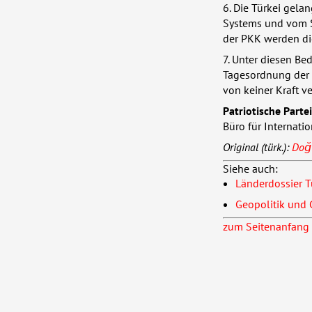
6. Die Türkei gela
Systems und vom S
der
PKK
werden die
7. Unter diesen Be
Tagesordnung der T
von keiner Kraft v
Patriotische Partei
Büro für Internat
Original (türk.):
Doğu
Siehe auch:
Länderdossier T
Geopolitik und
zum Seitenanfang