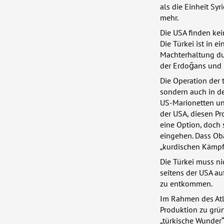
als die Einheit Syr
mehr.
Die
USA
finden ke
Die Türkei ist in 
Machterhaltung du
der Erdoğans und 
Die Operation der t
sondern auch in de
US-Marionetten un
der
USA
, diesen P
eine Option, doch 
eingehen. Dass Ob
„kurdischen Kämpfe
Die Türkei muss ni
seitens der
USA
auf
zu entkommen.
Im Rahmen des Atl
Produktion zu grün
„türkische Wunder