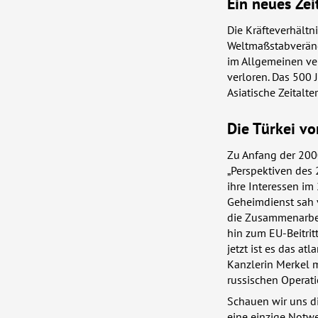
Ein neues Zei
Die Kräfteverhältn
Weltmaßstabveränd
im Allgemeinen ver
verloren. Das 500 J
Asiatische Zeitalter
Die Türkei vo
Zu Anfang der 2000
„Perspektiven des 2
ihre Interessen im
Geheimdienst sah 
die Zusammenarbei
hin zum EU-Beitri
jetzt ist es das at
Kanzlerin Merkel 
russischen Operati
Schauen wir uns di
eine einzige Notwe