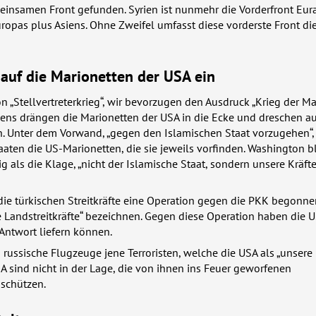
einsamen Front gefunden. Syrien ist nunmehr die Vorderfront Eura
opas plus Asiens. Ohne Zweifel umfasst diese vorderste Front di
 auf die Marionetten der
USA
ein
n „Stellvertreterkrieg“, wir bevorzugen den Ausdruck „Krieg der Ma
iens drängen die Marionetten der
USA
in die Ecke und dreschen auf
n. Unter dem Vorwand, „gegen den Islamischen Staat vorzugehen“,
aten die US-Marionetten, die sie jeweils vorfinden. Washington b
ig als die Klage, „nicht der Islamische Staat, sondern unsere Kräf
die türkischen Streitkräfte eine Operation gegen die
PKK
begonnen
e Landstreitkräfte“ bezeichnen. Gegen diese Operation haben die
U
ntwort liefern können.
russische Flugzeuge jene Terroristen, welche die
USA
als „unsere 
A
sind nicht in der Lage, die von ihnen ins Feuer geworfenen
 schützen.