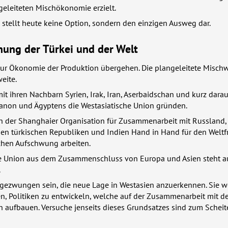
geleiteten Mischökonomie erzielt.
stellt heute keine Option, sondern den einzigen Ausweg dar.
nung der Türkei und der Welt
 zur Ökonomie der Produktion übergehen. Die plangeleitete Mischw
weite.
mit ihren Nachbarn Syrien, Irak, Iran, Aserbaidschan und kurz darau
banon und Ägyptens die Westasiatische Union gründen.
 in der Shanghaier Organisation für Zusammenarbeit mit Russland,
hen türkischen Republiken und Indien Hand in Hand für den Weltf
hen Aufschwung arbeiten.
che Union aus dem Zusammenschluss von Europa und Asien steht a
.
ezwungen sein, die neue Lage in Westasien anzuerkennen. Sie 
n, Politiken zu entwickeln, welche auf der Zusammenarbeit mit d
 aufbauen. Versuche jenseits dieses Grundsatzes sind zum Scheit