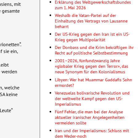
Erklärung des Weltgewerkschaftsbundes
siens, mit
zum 1. Mai 2026
e gesamte
Weshalb die Vatan-Partei auf der
Einhaltung des Vertrags von Lausanne
beharrt
Der US-Krieg gegen den Iran ist ein US-
Krieg gegen Multipolarität
rionetten“.
Der Donbass und die Krim bekräftigen ihr
 sie ein,
Recht auf politische Selbstbestimmung
2001–2026, fünfundzwanzig Jahre
leibt
«globaler Krieg gegen den Terror», das
te werden
neue Synonym für den Kolonialismus
Libyen: Wer hat Muammar Gaddafis Sohn
ermordet?
, welche
Venezuelas bolivarische Revolution und
SA
keine
der weltweite Kampf gegen den US-
Imperialismus
Leute“
Fünf Fehler, die man bei der Analyse
aktueller iranischer Angelegenheiten
vermeiden sollte
Iran und der Imperialismus: Schluss mit
dem Weder-noch