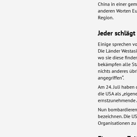
China in einer gem
anderen Worten Eur
Region.
Jeder schlägt
Einige sprechen vo
Die Länder Westas
wo sie diese finde
bekämpfen alle Sta
nichts anderes übr
angegriffen“.
Am 24. Juli haben 
die
USA
als „eigen
ernstzunehmende A
Nun bombardieren 
bezeichnen. Die
US
Organisationen zu