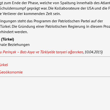
ngt zum Ende der Phase, welche von Spaltung innerhalb des Atlan
chuldensumpf geprägt war. Die Kollaborateure der
USA
und die 
 Verlierer der kommenden Zeit sein.
dingungen steht das Programm der Patriotischen Partei auf der
ürkei. Die Gründung einer Patriotischen Regierung in diesem Pro
erhindert werden.
 (Türkei)
ionale Beziehungen
 Perinçek – Batı Asya ve Türkiye’de tanyeri ağarırken
, 10.04.2015)
ürkei
 Geoökonomie