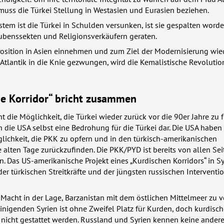
muss die Türkei Stellung in Westasien und Eurasien beziehen.
stem ist die Türkei in Schulden versunken, ist sie gespalten word
ubenssekten und Religionsverkäufern geraten.
Position in Asien einnehmen und zum Ziel der Modernisierung wie
 Atlantik in die Knie gezwungen, wird die Kemalistische Revolutio
he Korridor“ bricht zusammen
 die Möglichkeit, die Türkei wieder zurück vor die 90er Jahre zu 
en die
USA
selbst eine Bedrohung für die Türkei dar. Die
USA
haben 
lichkeit, die
PKK
zu opfern und in den türkisch-amerikanischen
 alten Tage zurückzufinden. Die
PKK
/PYD ist bereits von allen Sei
. Das US-amerikanische Projekt eines „Kurdischen Korridors“ in Syr
der türkischen Streitkräfte und der jüngsten russischen Interventi
Macht in der Lage, Barzanistan mit dem östlichen Mittelmeer zu v
inigenden Syrien ist ohne Zweifel Platz für Kurden, doch kurdisch
 nicht gestattet werden. Russland und Syrien kennen keine ander