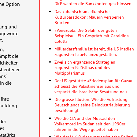
DKP werden die Bankkonten geschlossen
ine Option
Das kubanisch-amerikanische
Kulturparadoxon: Mauern versperren
Brücken
nnung und
«Venezuela: Die Gefahr des guten
lageworte
Beispiels» – Ein Gespräch mit Geraldina
t.
Colotti
Milliardärsfamilie ist bereit, die US-Medien
n,
zugunsten Israels umzugestalten.
ämpft die
Zwei sich ergänzende Strategien
ichkeiten
zugunsten Palästinas und des
 Abenteuer
Multipolarismus
nns“
Der US-gestützte «Friedensplan für Gaza»
in die
schliesst die Palästinenser aus und
verpackt die israelische Besatzung neu
 ihre
Die grosse Illusion: Wie die Aufrüstung
Deutschlands seine Deindustrialisierung
chuldung
beschleunigt
Wie die CIA und der Mossad den
der
Völkermord im Sudan seit den 1990er
es
Jahren in die Wege geleitet haben
Atatürks
Wie der MI6 Syriens extremistische Polizei