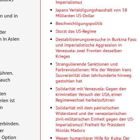
Imperialismus
Japans Verteidigungshaushalt von 58
en und in
Milliarden US-Dollar
Beschwichtigungspolitik
Stürzt das US-Regime
der
n in Asien
Destabilisierungsversuche in Burkina Faso
und imperialistische Aggression in
Venezuela: zwei Fronten desselben
Krieges
Strangulierende Sanktionen und
Farbrevolutionen: Wie der Westen Irans
führen.
Souveränität über Jahrhunderte hinweg
auch
gestohlen hat
Solidarität mit Venezuela: Gegen den
ten
kriminellen Versuch der USA, einen
Regimewechsel herbeizuführen
ien ist
on
Solidarität mit dem patriotischen
Widerstand und der venezolanischen
zivil-militärischen Einheit gegen den US-
erbinden.
Imperialismus! Freiheit für Präsident
er
Nicolás Maduro
e Option
Wegen humanitärer Hilfe für Kuba: Der