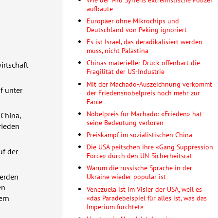
aufbaute
Europäer ohne Mikrochips und
Deutschland von Peking ignoriert
Es ist Israel, das deradikalisiert werden
muss, nicht Palästina
Chinas materieller Druck offenbart die
irtschaft
Fragilität der US-Industrie
Mit der Machado-Auszeichnung verkommt
f unter
der Friedensnobelpreis noch mehr zur
Farce
Nobelpreis für Machado: «Frieden» hat
 China,
seine Bedeutung verloren
rieden
Preiskampf im sozialistischen China
Die USA peitschen ihre «Gang Suppression
uf der
Force» durch den UN-Sicherheitsrat
Warum die russische Sprache in der
werden
Ukraine wieder populär ist
en
Venezuela ist im Visier der USA, weil es
«das Paradebeispiel für alles ist, was das
ern
Imperium fürchtet»